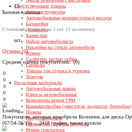
Эмаль ремонтная с кисточкой
15
Сопутствующие товары
Базовая единица
Автоинструменты
Автомобильные компрессоры и насосы
Батарейки
Стоимость указана за 1 шт. (1 колпачок)
Домкраты
Канистры
шт.
Набор автомобилиста
Наклейки на стекло автомобиля
Отзывы (
0
)
Разное
Салфетки, щетки, губки
Средняя оценка покупателей: (0)
Сигналы
Товары для отдыха и туризма
0
Хомуты
0
Расходные материалы
0
Автомобильные лампы
0
Клипсы автомобильные
0
Комплекты ремня ГРМ
Крышки/пробки (двигатель, радиатор, бензобак)
Помпы
Покупатели, которые приобрели Колпачок для диска Op
Предохранители
(67/54-56/15) ....2418 графит, также купили
Прокладки / пробки поддона
Ремни генератора