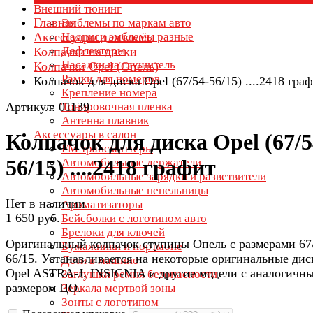
Внешний тюнинг
Главная
Эмблемы по маркам авто
Аксессуары для колёс
Надписи эмблемы разные
Дефлекторы
Колпачки на диски
Насадки на глушитель
Колпачки Opel (Опель)
Рамки для номеров
Колпачок для диска Opel (67/54-56/15) ....2418 гра
Крепление номера
Артикул: 01139
Тонировочная пленка
Антенна плавник
Аксессуары в салон
Колпачок для диска Opel (67/5
FM трансмиттеры
56/15) ....2418 графит
Автомобильные держатели
Автомобильные зарядки и разветвители
Автомобильные пепельницы
Нет в наличии
Ароматизаторы
1 650 руб.
Бейсболки с логотипом авто
Брелоки для ключей
Оригинальный колпачок ступицы Опель с размерами 67
Бумажники и портмоне
66/15. Устанавливается на некоторые оригинальные дис
Дети в машине
Opel ASTRA-J, INSIGNIA и другие модели с аналогичн
Заглушки ремня безопасности
размером ЦО.
Зеркала мертвой зоны
Зонты с логотипом