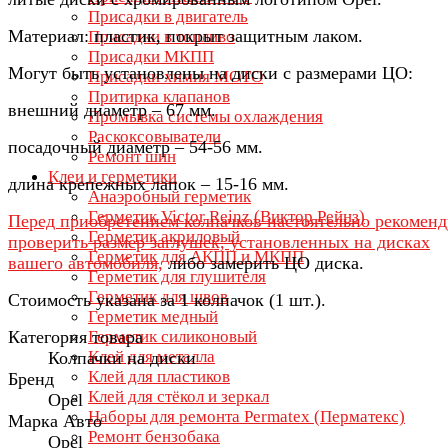
Присадки в двигатель
Материал: пластик, покрыт защитным лаком.
Присадки в топливо
Присадки МКПП
Могут быть установлены на диски с размерами ЦО:
Присадки химия МОТО
Притирка клапанов
внешний диаметр – 67 мм.
Промывка системы охлаждения
Раскоксовыватели
посадочный диаметр – 54-56 мм.
Ремонт шин
Клеи и герметики
длина крепежных лапок – 15-16 мм.
Анаэробный герметик
Герметик Victor Reinz (Виктор Рейнз)
Перед приобретением колпачков настоятельно рекомен
Герметик акриловый
проверить размер заглушек, установленных на дисках
Герметик для АКПП и МКПП
вашего автомобиля,
либо замерить ЦО диска.
Герметик для глушителя
Герметик для швов
Стоимость указана за 1 колпачок (1 шт.).
Герметик медный
Категория товара
Герметик силиконовый
Клей для металла
Колпачки на диски
Клей для пластиков
Бренд
Клей для стёкол и зеркал
Opel
Наборы для ремонта Permatex (Перматекс)
Марка Авто
Ремонт бензобака
Opel