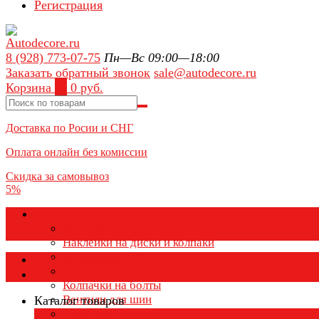
Регистрация
8 (928) 773-07-75
Пн—Вс 09:00—18:00
Заказать обратный звонок
sale@autodecore.ru
Корзина
0
0 руб.
Доставка по Росии и СНГ
Оплата онлайн без комиссии
Скидка за самовывоз
5%
Аксессуары для колёс
Колпачки на диски
Наклейки на диски и колпаки
Колпаки на колеса
Каталог товаров
Колпачки на ниппель
Колпачки на болты
Вентили для шин
Каталог товаров
Заглушки ступицы
×