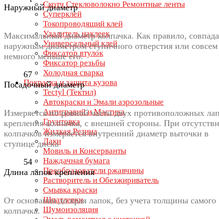
Скотч Стекловолокно Ремонтные ленты
Наружный диаметр
Суперклей
Токопроводящий клей
Удалитель наклеек
Максимальный диаметр колпачка. Как правило, совпада
Универсальный клей
наружным диаметром ступичного отверстия или совсем
Фиксатор втулок
немного меньше его.
Фиксатор резьбы
Холодная сварка
67
Покраска и защита кузова
Посадочный диаметр
Tectyl (Тектил)
Автокраски и Эмали аэрозольные
Антигравий и Мастика
Измеряется по ровной части двух противоположных ла
Грунтовка
крепления колпачка, с внешней стороны. При отсутств
Жидкая Резина
колпачков измеряется внутренний диаметр выточки в
Лаки
ступице диска
Мовиль и Консерванты
Наждачная бумага
54
Преобразователи ржавчины
Длина лапок крепления
Растворитель и Обезжириватель
Смывка краски
Шпатлевки
От основания до края лапок, без учета толщины самого
Шумоизоляция
колпачка.