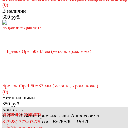
(0)
В наличии
600 руб.
избранное
сравнить
Брелок Opel 50х37 мм (металл, хром, кожа)
(0)
Нет в наличии
350 руб.
Контакты
избранное
сравнить
©2012-2024 интернет-магазин Autodecore.ru
8 (928) 773-07-75
Пн—Вс 09:00—18:00
sale@autodecore.ru