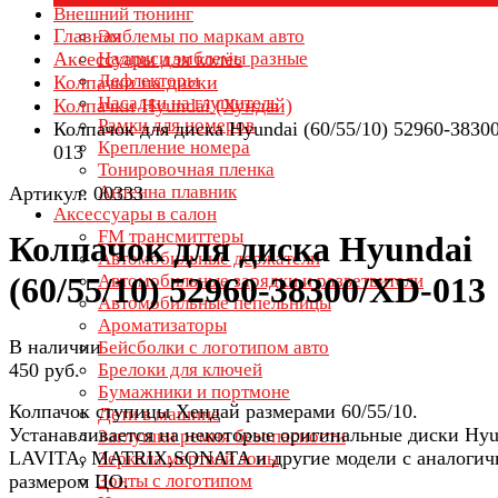
Внешний тюнинг
Главная
Эмблемы по маркам авто
Аксессуары для колёс
Надписи эмблемы разные
Дефлекторы
Колпачки на диски
Насадки на глушитель
Колпачки Hyundai (Хундай)
Рамки для номеров
Колпачок для диска Hyundai (60/55/10) 52960-3830
Крепление номера
013
Тонировочная пленка
Антенна плавник
Артикул: 00333
Аксессуары в салон
FM трансмиттеры
Колпачок для диска Hyundai
Автомобильные держатели
Автомобильные зарядки и разветвители
(60/55/10) 52960-38300/XD-013
Автомобильные пепельницы
Ароматизаторы
В наличии
Бейсболки с логотипом авто
450 руб.
Брелоки для ключей
Бумажники и портмоне
Колпачок ступицы Хендай размерами 60/55/10.
Дети в машине
Устанавливается на некоторые оригинальные диски Hyu
Заглушки ремня безопасности
LAVITA, MATRIX,SONATA и другие модели с аналоги
Зеркала мертвой зоны
размером ЦО.
Зонты с логотипом