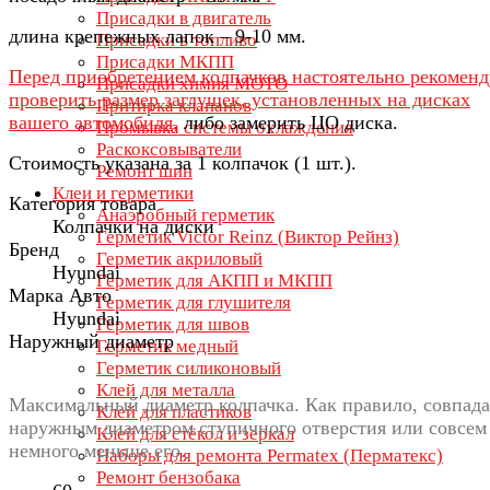
Присадки в двигатель
длина крепежных лапок – 9-10 мм.
Присадки в топливо
Присадки МКПП
Перед приобретением колпачков настоятельно рекомен
Присадки химия МОТО
проверить размер заглушек, установленных на дисках
Притирка клапанов
вашего автомобиля,
либо замерить ЦО диска.
Промывка системы охлаждения
Раскоксовыватели
Стоимость указана за 1 колпачок (1 шт.).
Ремонт шин
Клеи и герметики
Категория товара
Анаэробный герметик
Колпачки на диски
Герметик Victor Reinz (Виктор Рейнз)
Бренд
Герметик акриловый
Hyundai
Герметик для АКПП и МКПП
Марка Авто
Герметик для глушителя
Hyundai
Герметик для швов
Наружный диаметр
Герметик медный
Герметик силиконовый
Клей для металла
Максимальный диаметр колпачка. Как правило, совпада
Клей для пластиков
наружным диаметром ступичного отверстия или совсем
Клей для стёкол и зеркал
немного меньше его.
Наборы для ремонта Permatex (Перматекс)
Ремонт бензобака