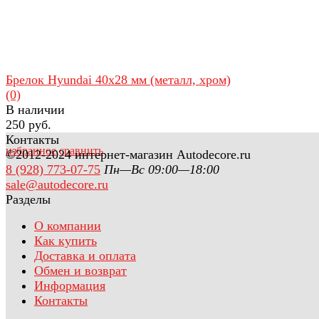
Брелок Hyundai 40х28 мм (металл, хром)
(0)
В наличии
250 руб.
Контакты
избранное
сравнить
©2012-2024 интернет-магазин Autodecore.ru
8 (928) 773-07-75
Пн—Вс 09:00—18:00
sale@autodecore.ru
Разделы
О компании
Как купить
Доставка и оплата
Обмен и возврат
Информация
Контакты