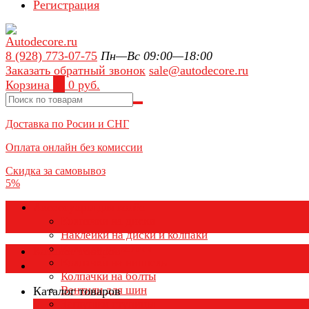
Регистрация
8 (928) 773-07-75
Пн—Вс 09:00—18:00
Заказать обратный звонок
sale@autodecore.ru
Корзина
0
0 руб.
Доставка по Росии и СНГ
Оплата онлайн без комиссии
Скидка за самовывоз
5%
Аксессуары для колёс
Колпачки на диски
Наклейки на диски и колпаки
Колпаки на колеса
Каталог товаров
Колпачки на ниппель
Колпачки на болты
Вентили для шин
Каталог товаров
Заглушки ступицы
×