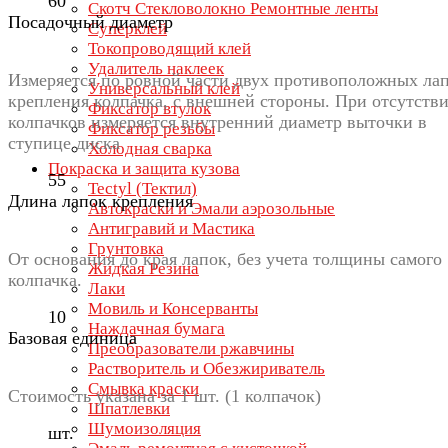
60
Скотч Стекловолокно Ремонтные ленты
Посадочный диаметр
Суперклей
Токопроводящий клей
Удалитель наклеек
Измеряется по ровной части двух противоположных ла
Универсальный клей
крепления колпачка, с внешней стороны. При отсутств
Фиксатор втулок
колпачков измеряется внутренний диаметр выточки в
Фиксатор резьбы
ступице диска
Холодная сварка
Покраска и защита кузова
55
Tectyl (Тектил)
Длина лапок крепления
Автокраски и Эмали аэрозольные
Антигравий и Мастика
Грунтовка
От основания до края лапок, без учета толщины самого
Жидкая Резина
колпачка.
Лаки
Мовиль и Консерванты
10
Наждачная бумага
Базовая единица
Преобразователи ржавчины
Растворитель и Обезжириватель
Смывка краски
Стоимость указана за 1 шт. (1 колпачок)
Шпатлевки
Шумоизоляция
шт.