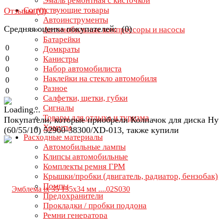
Эмаль ремонтная с кисточкой
Сопутствующие товары
Отзывы (
0
)
Автоинструменты
Средняя оценка покупателей: (0)
Автомобильные компрессоры и насосы
Батарейки
0
Домкраты
0
Канистры
Набор автомобилиста
0
Наклейки на стекло автомобиля
0
Разное
0
Салфетки, щетки, губки
Сигналы
Товары для отдыха и туризма
Покупатели, которые приобрели Колпачок для диска Hy
Хомуты
(60/55/10) 52960-38300/XD-013, также купили
Расходные материалы
Автомобильные лампы
Клипсы автомобильные
Комплекты ремня ГРМ
Крышки/пробки (двигатель, радиатор, бензобак)
Помпы
Предохранители
Прокладки / пробки поддона
Ремни генератора