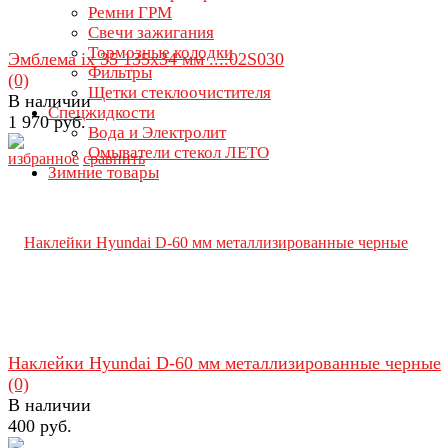
Ремни ГРМ
Свечи зажигания
Тормозные колодки
Эмблема ix 35 135х34 мм ....02S030
Фильтры
(0)
Щетки стеклоочистителя
В наличии
Спецжидкости
1 970 руб.
Вода и Электролит
Омыватели стекол ЛЕТО
избранное
сравнить
Зимние товары
Наклейки Hyundai D-60 мм металлизированные черные
(0)
В наличии
400 руб.