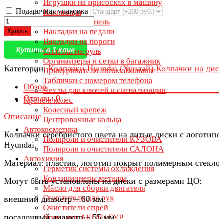
Игрушки на присосках в машину
Подарочная упаковка
Ключницы
Коврики на панель
Накладки на педали
Купить
Накладки на пороги
Купить в 1 клик
Оплётки на руль
Органайзеры и сетки в багажник
Категории:
Колпачки Hyundai (Хундай)
Колпачки на ди
Прикуриватели автомобильные
Таблички с номером телефона
Обзор
Чехлы для ключей и сигнализации
Отзывы
0
Крепеж колес
Колесный крепеж
Описание
Центровочные кольца
Автокосметика
Колпачки серебристого цвета на литые диски с логотип
Полироли и очистители КУЗОВА
Hyundai.
Полироли и очистители САЛОНА
Автохимия
Материал: пластик, логотип покрыт полимерным стекл
Герметик системы охлаждения
Кондиционеры металла
Могут быть установлены на диски с размерами ЦО:
Масло для сборки двигателя
Очистители для рук
внешний диаметр – 60 мм.
Очистители спрей
посадочный диаметр – 55 мм.
Присадки АКПП+ГУР