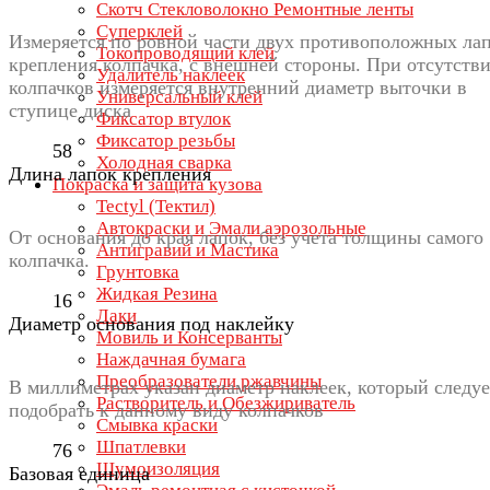
Скотч Стекловолокно Ремонтные ленты
Суперклей
Измеряется по ровной части двух противоположных ла
Токопроводящий клей
крепления колпачка, с внешней стороны. При отсутств
Удалитель наклеек
колпачков измеряется внутренний диаметр выточки в
Универсальный клей
ступице диска
Фиксатор втулок
Фиксатор резьбы
58
Холодная сварка
Длина лапок крепления
Покраска и защита кузова
Tectyl (Тектил)
Автокраски и Эмали аэрозольные
От основания до края лапок, без учета толщины самого
Антигравий и Мастика
колпачка.
Грунтовка
Жидкая Резина
16
Лаки
Диаметр основания под наклейку
Мовиль и Консерванты
Наждачная бумага
Преобразователи ржавчины
В миллиметрах указан диаметр наклеек, который следуе
Растворитель и Обезжириватель
подобрать к данному виду колпачков
Смывка краски
Шпатлевки
76
Шумоизоляция
Базовая единица