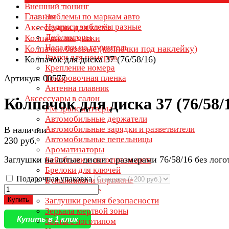
Внешний тюнинг
Главная
Эмблемы по маркам авто
Аксессуары для колёс
Надписи эмблемы разные
Дефлекторы
Колпачки на диски
Насадки на глушитель
Колпачки базовые (колпачки под наклейку)
Рамки для номеров
Колпачок для диска 37 (76/58/16)
Крепление номера
Артикул: 00577
Тонировочная пленка
Антенна плавник
Аксессуары в салон
Колпачок для диска 37 (76/58/
FM трансмиттеры
Автомобильные держатели
Автомобильные зарядки и разветвители
В наличии
Автомобильные пепельницы
230 руб.
Ароматизаторы
Заглушки на литые диски с размерами 76/58/16 без лого
Бейсболки с логотипом авто
Брелоки для ключей
Подарочная упаковка
Бумажники и портмоне
Дети в машине
Купить
Заглушки ремня безопасности
Зеркала мертвой зоны
Купить в 1 клик
Зонты с логотипом