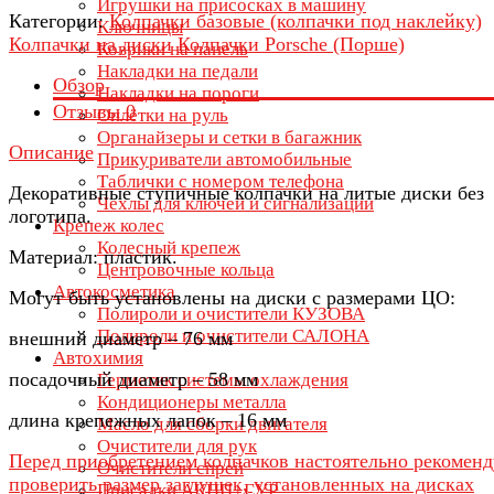
Игрушки на присосках в машину
Категории:
Колпачки базовые (колпачки под наклейку)
Ключницы
Колпачки на диски
Колпачки Porsche (Порше)
Коврики на панель
Накладки на педали
Обзор
Накладки на пороги
Отзывы
0
Оплётки на руль
Органайзеры и сетки в багажник
Описание
Прикуриватели автомобильные
Таблички с номером телефона
Декоративные ступичные колпачки на литые диски без
Чехлы для ключей и сигнализации
логотипа.
Крепеж колес
Колесный крепеж
Материал: пластик.
Центровочные кольца
Автокосметика
Могут быть установлены на диски с размерами ЦО:
Полироли и очистители КУЗОВА
Полироли и очистители САЛОНА
внешний диаметр – 76 мм
Автохимия
посадочный диаметр – 58 мм
Герметик системы охлаждения
Кондиционеры металла
длина крепежных лапок – 16 мм
Масло для сборки двигателя
Очистители для рук
Перед приобретением колпачков настоятельно рекомен
Очистители спрей
проверить размер заглушек, установленных на дисках
Присадки АКПП+ГУР