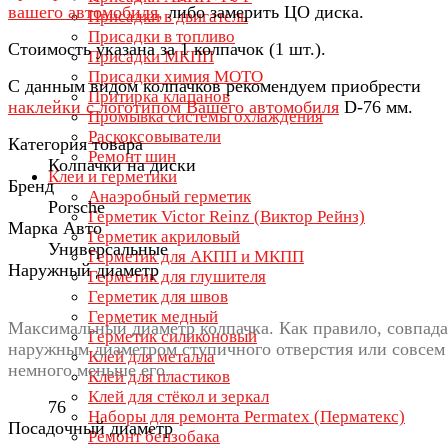
вашего автомобиля,
либо замерить ЦО диска.
Присадки в двигатель
Присадки в топливо
Стоимость указана за 1 колпачок (1 шт.).
Присадки МКПП
Присадки химия МОТО
С данным видом колпачков рекомендуем приобрести
Притирка клапанов
наклейки с логотипом Вашего автомобиля
D-76 мм.
Промывка системы охлаждения
Раскоксовыватели
Категория товара
Ремонт шин
Колпачки на диски
Клеи и герметики
Бренд
Анаэробный герметик
Porsche
Герметик Victor Reinz (Виктор Рейнз)
Марка Авто
Герметик акриловый
Универсальные
Герметик для АКПП и МКПП
Наружный диаметр
Герметик для глушителя
Герметик для швов
Герметик медный
Максимальный диаметр колпачка. Как правило, совпада
Герметик силиконовый
наружным диаметром ступичного отверстия или совсем
Клей для металла
немного меньше его.
Клей для пластиков
Клей для стёкол и зеркал
76
Наборы для ремонта Permatex (Перматекс)
Посадочный диаметр
Ремонт бензобака