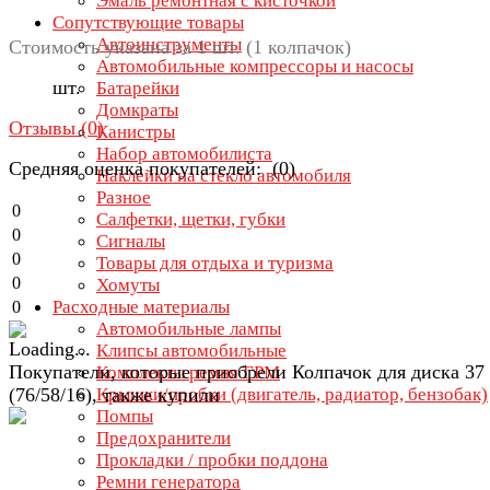
Эмаль ремонтная с кисточкой
Сопутствующие товары
Автоинструменты
Стоимость указана за 1 шт. (1 колпачок)
Автомобильные компрессоры и насосы
шт.
Батарейки
Домкраты
Отзывы (
0
)
Канистры
Набор автомобилиста
Средняя оценка покупателей: (0)
Наклейки на стекло автомобиля
Разное
0
Салфетки, щетки, губки
0
Сигналы
0
Товары для отдыха и туризма
0
Хомуты
Расходные материалы
0
Автомобильные лампы
Клипсы автомобильные
Покупатели, которые приобрели Колпачок для диска 37
Комплекты ремня ГРМ
(76/58/16), также купили
Крышки/пробки (двигатель, радиатор, бензобак)
Помпы
Предохранители
Прокладки / пробки поддона
Ремни генератора