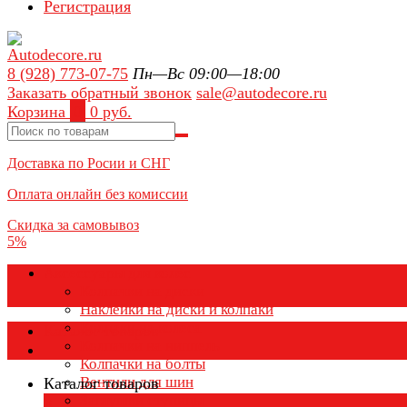
Регистрация
8 (928) 773-07-75
Пн—Вс 09:00—18:00
Заказать обратный звонок
sale@autodecore.ru
Корзина
0
0 руб.
Доставка по Росии и СНГ
Оплата онлайн без комиссии
Скидка за самовывоз
5%
Аксессуары для колёс
Колпачки на диски
Наклейки на диски и колпаки
Колпаки на колеса
Каталог товаров
Колпачки на ниппель
Колпачки на болты
Вентили для шин
Каталог товаров
Заглушки ступицы
×