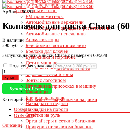
Антенна плавник
Аксессуары в салон
Артикул: 00581
FM трансмиттеры
Автомобильные держатели
Колпачок для диска Chana (60
Автомобильные зарядки и разветвители
Автомобильные пепельницы
Ароматизаторы
В наличии
Бейсболки с логотипом авто
290 руб.
Брелоки для ключей
Заглушки на литые диски Chana с размерами 60/56/8
Бумажники и портмоне
Дети в машине
Подарочная упаковка
Заглушки ремня безопасности
Зеркала мертвой зоны
Купить
Зонты с логотипом
Игрушки на присосках в машину
Купить в 1 клик
Ключницы
Коврики на панель
Категории:
Колпачки Chana
Колпачки на диски
Накладки на педали
Накладки на пороги
Обзор
Оплётки на руль
Отзывы
0
Органайзеры и сетки в багажник
Описание
Прикуриватели автомобильные