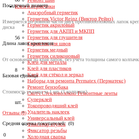
Ремонт шин
Посадочный диаметр
Клеи и герметики
Анаэробный герметик
Герметик Victor Reinz (Виктор Рейнз)
Измеряется по ровной части двух противоположных лапок креп
Герметик акриловый
диска
Герметик для АКПП и МКПП
Герметик для глушителя
56
Длина лапок крепления
Герметик для швов
Герметик медный
Герметик силиконовый
От основания до края лапок, без учета толщины самого колпачк
Клей для металла
Клей для пластиков
8
Клей для стёкол и зеркал
Базовая единица
Наборы для ремонта Permatex (Перматекс)
Ремонт бензобака
Стоимость указана за 1 шт. (1 колпачок)
Скотч Стекловолокно Ремонтные ленты
Суперклей
шт.
Токопроводящий клей
Удалитель наклеек
Отзывы (
0
)
Универсальный клей
Средняя оценка покупателей: (0)
Фиксатор втулок
Фиксатор резьбы
0
Холодная сварка