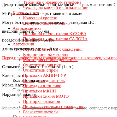
Таблички с номером телефона
Декоративные колпачки на литые диски с черным логотипом C
Чехлы для ключей и сигнализации
Крепеж колес
Материал: пластик, покрыт защитным лаком.
Колесный крепеж
Могут быть установлены на диски с размерами ЦО:
Центровочные кольца
Автокосметика
внешний диаметр – 60 мм
Полироли и очистители КУЗОВА
Полироли и очистители САЛОНА
посадочный диаметр – 56 мм
Автохимия
длина крепежных лапок – 8 мм
Герметик системы охлаждения
Кондиционеры металла
Перед приобретением колпачков настоятельно рекомендуем про
Масло для сборки двигателя
Очистители для рук
Стоимость указана за 1 колпачок (1 шт.).
Очистители спрей
Присадки АКПП+ГУР
Категория товара
Колпачки на диски
Присадки в двигатель
Марка Авто
Присадки в топливо
Chana
Присадки МКПП
Наружный диаметр
Присадки химия МОТО
Притирка клапанов
Промывка системы охлаждения
Максимальный диаметр колпачка. Как правило, совпадает с на
Раскоксовыватели
60