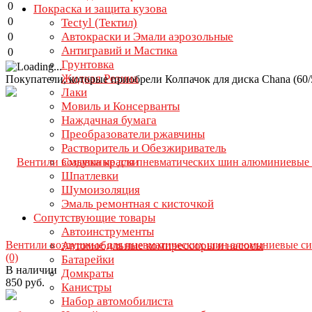
0
Покраска и защита кузова
0
Tectyl (Тектил)
Автокраски и Эмали аэрозольные
0
Антигравий и Мастика
0
Грунтовка
Жидкая Резина
Покупатели, которые приобрели Колпачок для диска Chana (60/
Лаки
Мовиль и Консерванты
Наждачная бумага
Преобразователи ржавчины
Растворитель и Обезжириватель
Смывка краски
Шпатлевки
Шумоизоляция
Эмаль ремонтная с кисточкой
Сопутствующие товары
Автоинструменты
Вентили воздушные для пневматических шин алюминиевые с
Автомобильные компрессоры и насосы
(0)
Батарейки
В наличии
Домкраты
850 руб.
Канистры
Набор автомобилиста