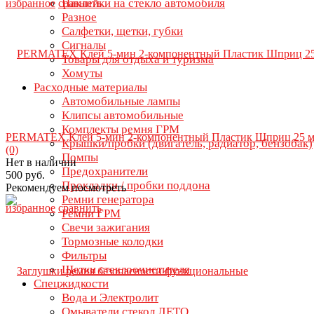
Наклейки на стекло автомобиля
избранное
сравнить
Разное
Салфетки, щетки, губки
Сигналы
Товары для отдыха и туризма
Хомуты
Расходные материалы
Автомобильные лампы
Клипсы автомобильные
Комплекты ремня ГРМ
PERMATEX Клей 5-мин 2-компонентный Пластик Шприц 25 м
Крышки/пробки (двигатель, радиатор, бензобак)
(0)
Помпы
Нет в наличии
Предохранители
500 руб.
Прокладки / пробки поддона
Рекомендуем посмотреть
Ремни генератора
избранное
сравнить
Ремни ГРМ
Свечи зажигания
Тормозные колодки
Фильтры
Щетки стеклоочистителя
Спецжидкости
Вода и Электролит
Омыватели стекол ЛЕТО