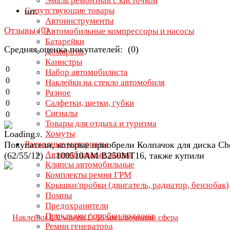
Эмаль ремонтная с кисточкой
Сопутствующие товары
шт.
Автоинструменты
Отзывы (
0
)
Автомобильные компрессоры и насосы
Батарейки
Средняя оценка покупателей: (0)
Домкраты
Канистры
0
Набор автомобилиста
0
Наклейки на стекло автомобиля
0
Разное
Салфетки, щетки, губки
0
Сигналы
0
Товары для отдыха и туризма
Хомуты
Расходные материалы
Покупатели, которые приобрели Колпачок для диска Ch
Автомобильные лампы
(62/55/12) ....100510AM B250MT16, также купили
Клипсы автомобильные
Комплекты ремня ГРМ
Крышки/пробки (двигатель, радиатор, бензобак)
Помпы
Предохранители
Прокладки / пробки поддона
Ремни генератора