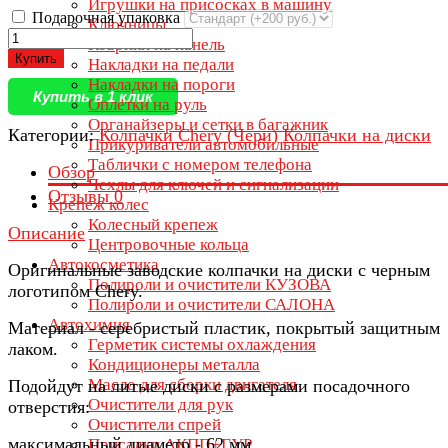
Игрушки на присосках в машину
Подарочная упаковка
Ключницы
Коврики на панель
Купить
Накладки на педали
Накладки на пороги
Купить в 1 клик
Оплётки на руль
Органайзеры и сетки в багажник
Категории:
Колпачки Chery (Чери)
Колпачки на диски
Прикуриватели автомобильные
Таблички с номером телефона
Обзор
Чехлы для ключей и сигнализации
Отзывы
0
Крепеж колес
Колесный крепеж
Описание
Центровочные кольца
Автокосметика
Оригинальные заводские колпачки на диски с черным
Полироли и очистители КУЗОВА
логотипом Chery.
Полироли и очистители САЛОНА
Автохимия
Материал - серебристый пластик, покрытый защитным
Герметик системы охлаждения
лаком.
Кондиционеры металла
Масло для сборки двигателя
Подойдут на литые диски с размерами посадочного
Очистители для рук
отверстия:
Очистители спрей
максимальный диаметр - 62 мм
Присадки АКПП+ГУР