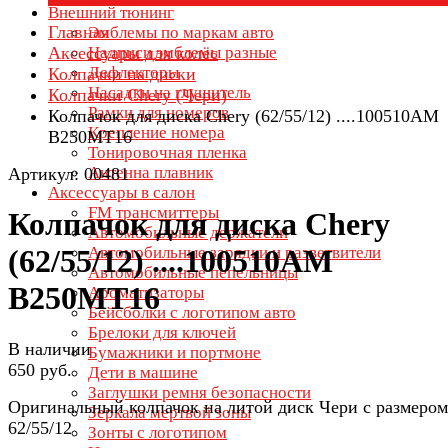
Внешний тюнинг
Главная
Эмблемы по маркам авто
Аксессуары для колёс
Надписи эмблемы разные
Дефлекторы
Колпачки на диски
Насадки на глушитель
Колпачки Chery (Чери)
Рамки для номеров
Колпачок для диска Chery (62/55/12) ....100510AM
Крепление номера
B250MT16
Тонировочная пленка
Антенна плавник
Артикул: 00481
Аксессуары в салон
FM трансмиттеры
Колпачок для диска Chery
Автомобильные держатели
Автомобильные зарядки и разветвители
(62/55/12) ....100510AM
Автомобильные пепельницы
B250MT16
Ароматизаторы
Бейсболки с логотипом авто
Брелоки для ключей
В наличии
Бумажники и портмоне
650 руб.
Дети в машине
Заглушки ремня безопасности
Оригинальный колпачок на литой диск Чери с размером
Зеркала мертвой зоны
62/55/12
Зонты с логотипом