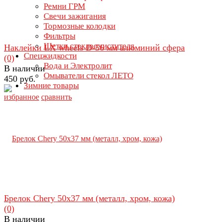
Ремни ГРМ
Свечи зажигания
Тормозные колодки
Фильтры
Щетки стеклоочистителя
Наклейки LX wheels D-56 мм алюминий сфера
Спецжидкости
(0)
Вода и Электролит
В наличии
Омыватели стекол ЛЕТО
450 руб.
Зимние товары
избранное
сравнить
Брелок Chery 50х37 мм (металл, хром, кожа)
(0)
В наличии