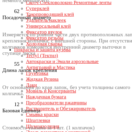
немного меньше его.
Скотч Стекловолокно Ремонтные ленты
Суперклей
62
Токопроводящий клей
Посадочный диаметр
Удалитель наклеек
Универсальный клей
Фиксатор втулок
Измеряется по ровной части двух противоположных ла
Фиксатор резьбы
крепления колпачка, с внешней стороны. При отсутств
Холодная сварка
колпачков измеряется внутренний диаметр выточки в
Покраска и защита кузова
ступице диска
Tectyl (Тектил)
Автокраски и Эмали аэрозольные
55
Антигравий и Мастика
Длина лапок крепления
Грунтовка
Жидкая Резина
Лаки
От основания до края лапок, без учета толщины самого
Мовиль и Консерванты
колпачка.
Наждачная бумага
Преобразователи ржавчины
12
Растворитель и Обезжириватель
Базовая единица
Смывка краски
Шпатлевки
Шумоизоляция
Стоимость указана за 1 шт. (1 колпачок)