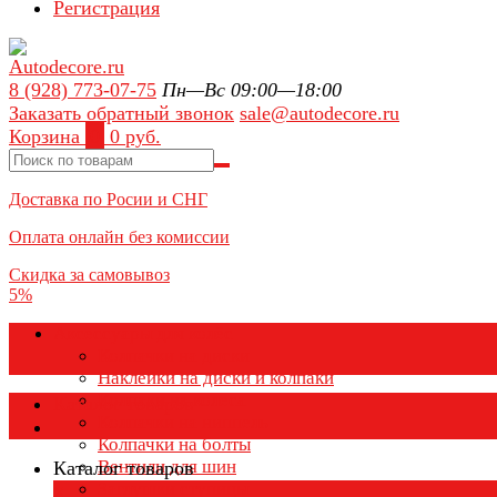
Регистрация
8 (928) 773-07-75
Пн—Вс 09:00—18:00
Заказать обратный звонок
sale@autodecore.ru
Корзина
0
0 руб.
Доставка по Росии и СНГ
Оплата онлайн без комиссии
Скидка за самовывоз
5%
Аксессуары для колёс
Колпачки на диски
Наклейки на диски и колпаки
Колпаки на колеса
Каталог товаров
Колпачки на ниппель
Колпачки на болты
Вентили для шин
Каталог товаров
Заглушки ступицы
×