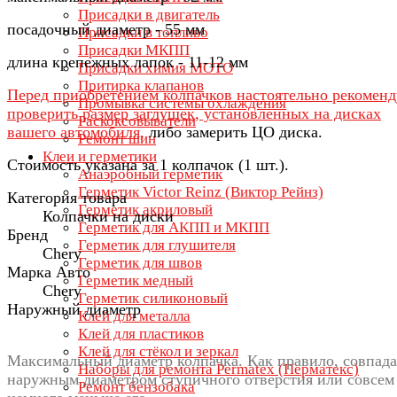
Присадки в двигатель
посадочный диаметр - 55 мм
Присадки в топливо
Присадки МКПП
длина крепежных лапок - 11-12 мм
Присадки химия МОТО
Притирка клапанов
Перед приобретением колпачков настоятельно рекомен
Промывка системы охлаждения
проверить размер заглушек, установленных на дисках
Раскоксовыватели
вашего автомобиля,
либо замерить ЦО диска.
Ремонт шин
Клеи и герметики
Стоимость указана за 1 колпачок (1 шт.).
Анаэробный герметик
Герметик Victor Reinz (Виктор Рейнз)
Категория товара
Герметик акриловый
Колпачки на диски
Герметик для АКПП и МКПП
Бренд
Герметик для глушителя
Chery
Герметик для швов
Марка Авто
Герметик медный
Chery
Герметик силиконовый
Наружный диаметр
Клей для металла
Клей для пластиков
Клей для стёкол и зеркал
Максимальный диаметр колпачка. Как правило, совпада
Наборы для ремонта Permatex (Перматекс)
наружным диаметром ступичного отверстия или совсем
Ремонт бензобака