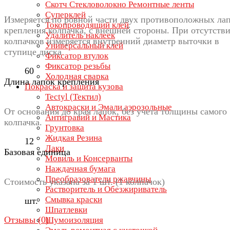
Скотч Стекловолокно Ремонтные ленты
Суперклей
Измеряется по ровной части двух противоположных ла
Токопроводящий клей
крепления колпачка, с внешней стороны. При отсутств
Удалитель наклеек
колпачков измеряется внутренний диаметр выточки в
Универсальный клей
ступице диска
Фиксатор втулок
Фиксатор резьбы
60
Холодная сварка
Длина лапок крепления
Покраска и защита кузова
Tectyl (Тектил)
Автокраски и Эмали аэрозольные
От основания до края лапок, без учета толщины самого
Антигравий и Мастика
колпачка.
Грунтовка
Жидкая Резина
12
Лаки
Базовая единица
Мовиль и Консерванты
Наждачная бумага
Преобразователи ржавчины
Стоимость указана за 1 шт. (1 колпачок)
Растворитель и Обезжириватель
Смывка краски
шт.
Шпатлевки
Отзывы (
0
)
Шумоизоляция