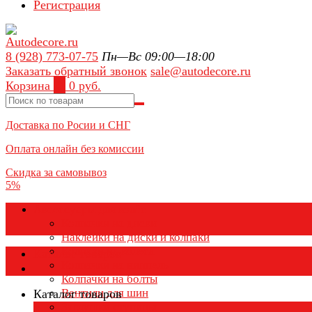
Регистрация
8 (928) 773-07-75
Пн—Вс 09:00—18:00
Заказать обратный звонок
sale@autodecore.ru
Корзина
0
0 руб.
Доставка по Росии и СНГ
Оплата онлайн без комиссии
Скидка за самовывоз
5%
Аксессуары для колёс
Колпачки на диски
Наклейки на диски и колпаки
Колпаки на колеса
Каталог товаров
Колпачки на ниппель
Колпачки на болты
Вентили для шин
Каталог товаров
Заглушки ступицы
×