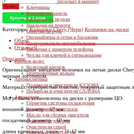
Игрушки на присосках в машину
Купить
Ключницы
Коврики на панель
Купить в 1 клик
Накладки на педали
Накладки на пороги
Категории:
Колпачки Chery (Чери)
Колпачки на диски
Оплётки на руль
Органайзеры и сетки в багажник
Обзор
Прикуриватели автомобильные
Отзывы
0
Таблички с номером телефона
Чехлы для ключей и сигнализации
Описание
Крепеж колес
Колесный крепеж
Оригинальные заводские колпачки на литые диски Cher
Центровочные кольца
черным логотипом.
Автокосметика
Полироли и очистители КУЗОВА
Материал: серебристый пластик, покрытый защитным л
Полироли и очистители САЛОНА
Автохимия
Могут быть установлены на диски с размерами ЦО:
Герметик системы охлаждения
внешний диаметр – 67 мм
Кондиционеры металла
Масло для сборки двигателя
посадочный диаметр – 60 мм
Очистители для рук
Очистители спрей
длина крепежных лапок – 11-12 мм
Присадки АКПП+ГУР