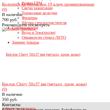
Ремни ГРМ
Колпачки на болты под 19 ключ хромированные
Свечи зажигания
(0)
Тормозные колодки
В наличии
Фильтры
700 руб.
Щетки стеклоочистителя
Рекомендуем посмотреть
Спецжидкости
избранное
сравнить
Вода и Электролит
Омыватели стекол ЛЕТО
Зимние товары
Брелок Chery 50х37 мм (металл, хром, кожа)
(0)
В наличии
350 руб.
Контакты
избранное
сравнить
©2012-2024 интернет-магазин Autodecore.ru