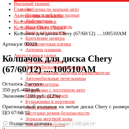
Внешний тюнинг
Главная
Эмблемы по маркам авто
Аксессуары для колёс
Надписи эмблемы разные
Дефлекторы
Колпачки на диски
Насадки на глушитель
Колпачки Chery (Чери)
Рамки для номеров
Колпачок для диска Chery (67/60/12) ....100510AM
Крепление номера
Артикул: 00928
Тонировочная пленка
Антенна плавник
Аксессуары в салон
Колпачок для диска Chery
FM трансмиттеры
(67/60/12) ....100510AM
Автомобильные держатели
Автомобильные зарядки и разветвители
Автомобильные пепельницы
Осталось 2 штуки
Ароматизаторы
350 руб.
450 руб.
Бейсболки с логотипом авто
Экономия:
100 руб.
(
22%
)
Брелоки для ключей
Бумажники и портмоне
Оригинальный колпачок на литые диски Chery с размер
Дети в машине
ЦО 67/60/12
Заглушки ремня безопасности
Зеркала мертвой зоны
Подарочная упаковка
Зонты с логотипом