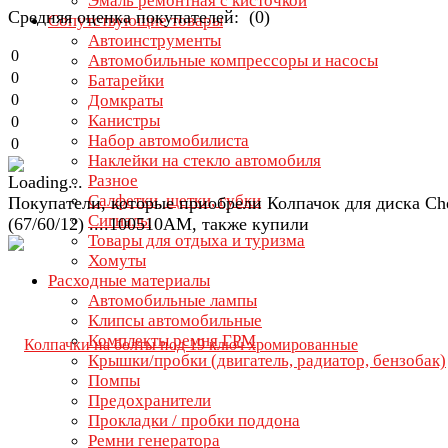
Эмаль ремонтная с кисточкой
Средняя оценка покупателей: (0)
Сопутствующие товары
Автоинструменты
0
Автомобильные компрессоры и насосы
0
Батарейки
0
Домкраты
Канистры
0
Набор автомобилиста
0
Наклейки на стекло автомобиля
Разное
Салфетки, щетки, губки
Покупатели, которые приобрели Колпачок для диска Ch
Сигналы
(67/60/12) ....100510AM, также купили
Товары для отдыха и туризма
Хомуты
Расходные материалы
Автомобильные лампы
Клипсы автомобильные
Комплекты ремня ГРМ
Крышки/пробки (двигатель, радиатор, бензобак)
Помпы
Предохранители
Прокладки / пробки поддона
Ремни генератора