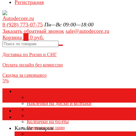
Регистрация
8 (928) 773-07-75
Пн—Вс 09:00—18:00
Заказать обратный звонок
sale@autodecore.ru
Корзина
0
0 руб.
Доставка по Росии и СНГ
Оплата онлайн без комиссии
Скидка за самовывоз
5%
Аксессуары для колёс
Колпачки на диски
Наклейки на диски и колпаки
Колпаки на колеса
Каталог товаров
Колпачки на ниппель
Колпачки на болты
Вентили для шин
Каталог товаров
Заглушки ступицы
×