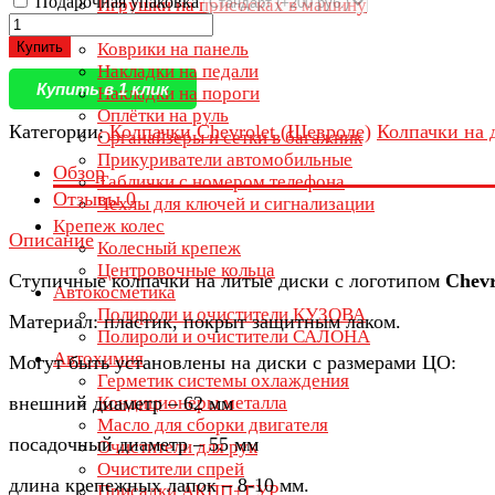
Подарочная упаковка
Игрушки на присосках в машину
Ключницы
Купить
Коврики на панель
Накладки на педали
Купить в 1 клик
Накладки на пороги
Оплётки на руль
Категории:
Колпачки Chevrolet (Шевроле)
Колпачки на 
Органайзеры и сетки в багажник
Прикуриватели автомобильные
Обзор
Таблички с номером телефона
Отзывы
0
Чехлы для ключей и сигнализации
Крепеж колес
Описание
Колесный крепеж
Центровочные кольца
Ступичные колпачки на литые диски с логотипом
Chevr
Автокосметика
Полироли и очистители КУЗОВА
Материал: пластик, покрыт защитным лаком.
Полироли и очистители САЛОНА
Автохимия
Могут быть установлены на диски с размерами ЦО:
Герметик системы охлаждения
внешний диаметр – 62 мм
Кондиционеры металла
Масло для сборки двигателя
посадочный диаметр – 55 мм
Очистители для рук
Очистители спрей
длина крепежных лапок – 8-10 мм.
Присадки АКПП+ГУР