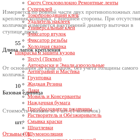
Скотч Стекловолокно Ремонтные ленты
Суперклей
Измеряется по ровной части двух противоположных ла
Токопроводящий клей
крепления колпачка, с внешней стороны. При отсутств
Удалитель наклеек
колпачков измеряется внутренний диаметр выточки в
Универсальный клей
ступице диска
Фиксатор втулок
Фиксатор резьбы
55
Холодная сварка
Длина лапок крепления
Покраска и защита кузова
Tectyl (Тектил)
Автокраски и Эмали аэрозольные
От основания до края лапок, без учета толщины самого
Антигравий и Мастика
колпачка.
Грунтовка
Жидкая Резина
10
Лаки
Базовая единица
Мовиль и Консерванты
Наждачная бумага
Преобразователи ржавчины
Стоимость указана за 1 шт. (1 колпачок)
Растворитель и Обезжириватель
Смывка краски
шт.
Шпатлевки
Отзывы (
0
)
Шумоизоляция