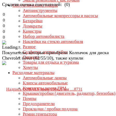
Эмаль ремонтная с кисточкой
Средняя оценка покупателей: (0)
Сопутствующие товары
Автоинструменты
0
Автомобильные компрессоры и насосы
0
Батарейки
0
Домкраты
Канистры
0
Набор автомобилиста
0
Наклейки на стекло автомобиля
Разное
Салфетки, щетки, губки
Покупатели, которые приобрели Колпачок для диска
Сигналы
Chevrolet silver (62/55/10), также купили
Товары для отдыха и туризма
Хомуты
Расходные материалы
Автомобильные лампы
Клипсы автомобильные
Комплекты ремня ГРМ
Крышки/пробки (двигатель, радиатор, бензобак)
Помпы
Предохранители
Прокладки / пробки поддона
Ремни генератора