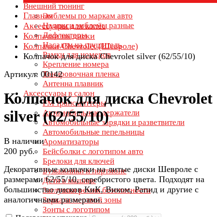
Внешний тюнинг
Главная
Эмблемы по маркам авто
Аксессуары для колёс
Надписи эмблемы разные
Дефлекторы
Колпачки на диски
Насадки на глушитель
Колпачки Chevrolet (Шевроле)
Рамки для номеров
Колпачок для диска Chevrolet silver (62/55/10)
Крепление номера
Артикул: 00142
Тонировочная пленка
Антенна плавник
Аксессуары в салон
Колпачок для диска Chevrolet
FM трансмиттеры
silver (62/55/10)
Автомобильные держатели
Автомобильные зарядки и разветвители
Автомобильные пепельницы
В наличии
Ароматизаторы
200 руб.
Бейсболки с логотипом авто
Брелоки для ключей
Декоративные колпачки на литые диски Шевроле с
Бумажники и портмоне
размерами 62/55/10, серебристого цвета. Подходят на
Дети в машине
большинство дисков КиК, Виком, Рапид и другие с
Заглушки ремня безопасности
аналогичными размерами.
Зеркала мертвой зоны
Зонты с логотипом