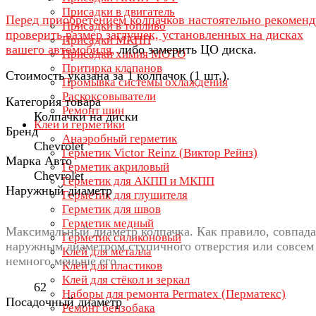
Присадки в двигатель
Перед приобретением колпачков настоятельно рекомен
Присадки в топливо
проверить размер заглушек, установленных на дисках
Присадки МКПП
вашего автомобиля,
либо замерить ЦО диска.
Присадки химия МОТО
Притирка клапанов
Стоимость указана за 1 колпачок (1 шт.).
Промывка системы охлаждения
Раскоксовыватели
Категория товара
Ремонт шин
Колпачки на диски
Клеи и герметики
Бренд
Анаэробный герметик
Chevrolet
Герметик Victor Reinz (Виктор Рейнз)
Марка Авто
Герметик акриловый
Chevrolet
Герметик для АКПП и МКПП
Наружный диаметр
Герметик для глушителя
Герметик для швов
Герметик медный
Максимальный диаметр колпачка. Как правило, совпада
Герметик силиконовый
наружным диаметром ступичного отверстия или совсем
Клей для металла
немного меньше его.
Клей для пластиков
Клей для стёкол и зеркал
62
Наборы для ремонта Permatex (Перматекс)
Посадочный диаметр
Ремонт бензобака