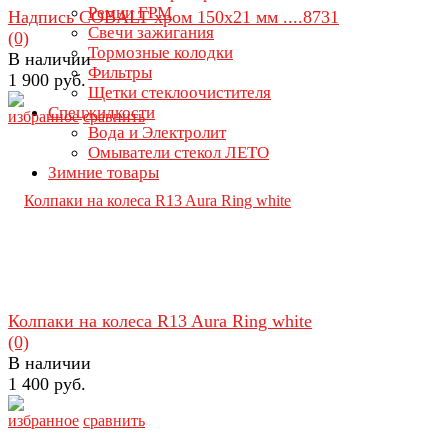
Ремни ГРМ
Надпись COBALT хром 150х21 мм ....8731
Свечи зажигания
(0)
Тормозные колодки
В наличии
Фильтры
1 900 руб.
Щетки стеклоочистителя
Спецжидкости
избранное
сравнить
Вода и Электролит
Омыватели стекол ЛЕТО
Зимние товары
Колпаки на колеса R13 Aura Ring white
(0)
В наличии
1 400 руб.
избранное
сравнить