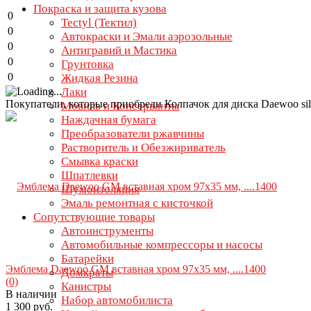
Покраска и защита кузова
0
Tectyl (Тектил)
0
Автокраски и Эмали аэрозольные
0
Антигравий и Мастика
0
Грунтовка
0
Жидкая Резина
Лаки
Покупатели, которые приобрели Колпачок для диска Daewoo silv
Мовиль и Консерванты
Наждачная бумага
Преобразователи ржавчины
Растворитель и Обезжириватель
Смывка краски
Шпатлевки
Шумоизоляция
Эмаль ремонтная с кисточкой
Сопутствующие товары
Автоинструменты
Автомобильные компрессоры и насосы
Батарейки
Эмблема Daewoo GM вставная хром 97х35 мм, ....1400
Домкраты
(0)
Канистры
В наличии
Набор автомобилиста
1 300 руб.