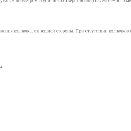
ружным диаметром ступичного отверстия или совсем немного ме
ления колпачка, с внешней стороны. При отсутствии колпачков
а.