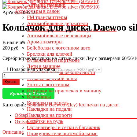
Антенна плавник
Аксессуары в салон
Артикул: 00552
FM трансмиттеры
Автомобильные держатели
Колпачок для диска Daewoo silv
Автомобильные зарядки и разветвители
Автомобильные пепельницы
Ароматизаторы
В наличии
Бейсболки с логотипом авто
200 руб.
Брелоки для ключей
Серебристые заглушки на литые диски Деу с размерами 60/56/1
Бумажники и портмоне
Дети в машине
Подарочная упаковка
Заглушки ремня безопасности
Зеркала мертвой зоны
Купить
Зонты с логотипом
Игрушки на присосках в машину
Купить в 1 клик
Ключницы
Коврики на панель
Категории:
Колпачки Daewoo (Деу)
Колпачки на диски
Накладки на педали
Накладки на пороги
Обзор
Оплётки на руль
Отзывы
0
Органайзеры и сетки в багажник
Описание
Прикуриватели автомобильные