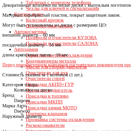
Таблички с номером телефона
Декоративные колпачки на литые диски с выпуклым логотипо
Чехлы для ключей и сигнализации
Крепеж колес
Материал: серебристый пластик, покрыт защитным лаком.
Колесный крепеж
Могут быть установлены на диски с размерами ЦО:
Центровочные кольца
Автокосметика
внешний диаметр – 60 мм
Полироли и очистители КУЗОВА
Полироли и очистители САЛОНА
посадочный диаметр – 56 мм
Автохимия
длина крепежных лапок – 10 мм
Герметик системы охлаждения
Кондиционеры металла
Перед приобретением колпачков настоятельно рекомендуем про
Масло для сборки двигателя
Очистители для рук
Стоимость указана за 1 колпачок (1 шт.).
Очистители спрей
Присадки АКПП+ГУР
Категория товара
Колпачки на диски
Присадки в двигатель
Бренд
Присадки в топливо
Daewoo
Присадки МКПП
Марка Авто
Присадки химия МОТО
Daewoo
Притирка клапанов
Наружный диаметр
Промывка системы охлаждения
Раскоксовыватели