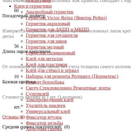
Ремонт шин
Максимальный диаметр колпачка. Как правило, совпадает с на
Клеи и герметики
60
Анаэробный герметик
Посадочный диаметр
Герметик Victor Reinz (Виктор Рейнз)
Герметик акриловый
Герметик для АКПП и МКПП
Измеряется по ровной части двух противоположных лапок креп
Герметик для глушителя
диска
Герметик для швов
56
Герметик медный
Длина лапок крепления
Герметик силиконовый
Клей для металла
Клей для пластиков
От основания до края лапок, без учета толщины самого колпачк
Клей для стёкол и зеркал
Наборы для ремонта Permatex (Перматекс)
10
Базовая единица
Ремонт бензобака
Скотч Стекловолокно Ремонтные ленты
Суперклей
Стоимость указана за 1 шт. (1 колпачок)
Токопроводящий клей
Удалитель наклеек
шт.
Универсальный клей
Отзывы (
0
)
Фиксатор втулок
Фиксатор резьбы
Средняя оценка покупателей: (0)
Холодная сварка