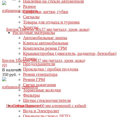
Наклейки на стекло автомобиля
Разное
избранное
сравнить
Салфетки, щетки, губки
Сигналы
Товары для отдыха и туризма
Хомуты
Расходные материалы
Автомобильные лампы
Клипсы автомобильные
Комплекты ремня ГРМ
Крышки/пробки (двигатель, радиатор, бензобак)
Помпы
Брелок Daewoo 50х37 мм (металл, хром, кожа)
Предохранители
(0)
Прокладки / пробки поддона
В наличии
Ремни генератора
350 руб.
Ремни ГРМ
Свечи зажигания
избранное
сравнить
Тормозные колодки
Фильтры
Щетки стеклоочистителя
Спецжидкости
Вода и Электролит
Омыватели стекол ЛЕТО