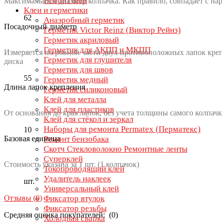
Ремонт шин
Максимальный диаметр колпачка. Как правило, совпадает с на
Клеи и герметики
62
Анаэробный герметик
Посадочный диаметр
Герметик Victor Reinz (Виктор Рейнз)
Герметик акриловый
Герметик для АКПП и МКПП
Измеряется по ровной части двух противоположных лапок креп
Герметик для глушителя
диска
Герметик для швов
55
Герметик медный
Длина лапок крепления
Герметик силиконовый
Клей для металла
Клей для пластиков
От основания до края лапок, без учета толщины самого колпачк
Клей для стёкол и зеркал
Наборы для ремонта Permatex (Перматекс)
10
Базовая единица
Ремонт бензобака
Скотч Стекловолокно Ремонтные ленты
Суперклей
Стоимость указана за 1 шт. (1 колпачок)
Токопроводящий клей
Удалитель наклеек
шт.
Универсальный клей
Отзывы (
0
)
Фиксатор втулок
Фиксатор резьбы
Средняя оценка покупателей: (0)
Холодная сварка