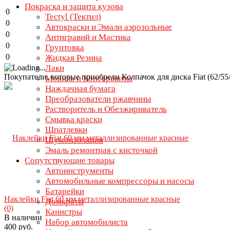
Покраска и защита кузова
0
Tectyl (Тектил)
0
Автокраски и Эмали аэрозольные
0
Антигравий и Мастика
0
Грунтовка
0
Жидкая Резина
Лаки
Покупатели, которые приобрели Колпачок для диска Fiat (62/55
Мовиль и Консерванты
Наждачная бумага
Преобразователи ржавчины
Растворитель и Обезжириватель
Смывка краски
Шпатлевки
Шумоизоляция
Эмаль ремонтная с кисточкой
Сопутствующие товары
Автоинструменты
Автомобильные компрессоры и насосы
Батарейки
Наклейки Fiat 60 мм металлизированные красные
Домкраты
(0)
Канистры
В наличии
Набор автомобилиста
400 руб.