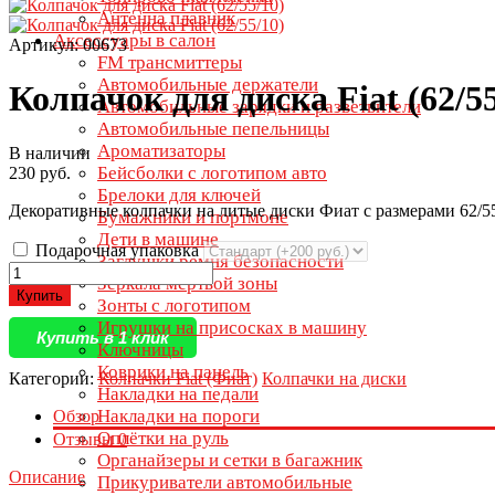
Антенна плавник
Аксессуары в салон
Артикул: 00673
FM трансмиттеры
Автомобильные держатели
Колпачок для диска Fiat (62/55
Автомобильные зарядки и разветвители
Автомобильные пепельницы
Ароматизаторы
В наличии
Бейсболки с логотипом авто
230 руб.
Брелоки для ключей
Декоративные колпачки на литые диски Фиат с размерами 62/5
Бумажники и портмоне
Дети в машине
Подарочная упаковка
Заглушки ремня безопасности
Зеркала мертвой зоны
Купить
Зонты с логотипом
Игрушки на присосках в машину
Купить в 1 клик
Ключницы
Коврики на панель
Категории:
Колпачки Fiat (Фиат)
Колпачки на диски
Накладки на педали
Накладки на пороги
Обзор
Оплётки на руль
Отзывы
0
Органайзеры и сетки в багажник
Описание
Прикуриватели автомобильные