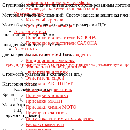
Таблички с номером телефона
Ступичные колпачки на литые диски с хромированным логотип
Чехлы для ключей и сигнализации
Крепеж колес
Материал: пластик, алюминий. Сверху нанесена защитная пленк
Колесный крепеж
Могут быть установлены на диски с размерами ЦО:
Центровочные кольца
Автокосметика
внешний диаметр – 62 мм
Полироли и очистители КУЗОВА
Полироли и очистители САЛОНА
посадочный диаметр – 55 мм
Автохимия
длина крепежных лапок – 8-10 мм.
Герметик системы охлаждения
Кондиционеры металла
Перед приобретением колпачков настоятельно рекомендуем про
Масло для сборки двигателя
Очистители для рук
Стоимость указана за 1 колпачок (1 шт.).
Очистители спрей
Присадки АКПП+ГУР
Категория товара
Колпачки на диски
Присадки в двигатель
Бренд
Присадки в топливо
Fiat
Присадки МКПП
Марка Авто
Присадки химия МОТО
Fiat
Притирка клапанов
Наружный диаметр
Промывка системы охлаждения
Раскоксовыватели