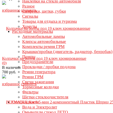
Наклейки на стекло автомобиля
Разное
избранное
сравнить
Салфетки, щетки, губки
Сигналы
Товары для отдыха и туризма
Хомуты
Расходные материалы
Автомобильные лампы
Клипсы автомобильные
Комплекты ремня ГРМ
Крышки/пробки (двигатель, радиатор, бензобак)
Помпы
Колпачки на болты под 19 ключ хромированные
Предохранители
(0)
Прокладки / пробки поддона
В наличии
Ремни генератора
700 руб.
Ремни ГРМ
Свечи зажигания
избранное
сравнить
Тормозные колодки
Фильтры
Щетки стеклоочистителя
Спецжидкости
Вода и Электролит
Омыватели стекол ЛЕТО