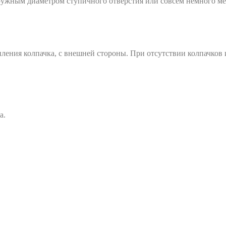
ружным диаметром ступичного отверстия или совсем немного ме
ления колпачка, с внешней стороны. При отсутствии колпачков
а.