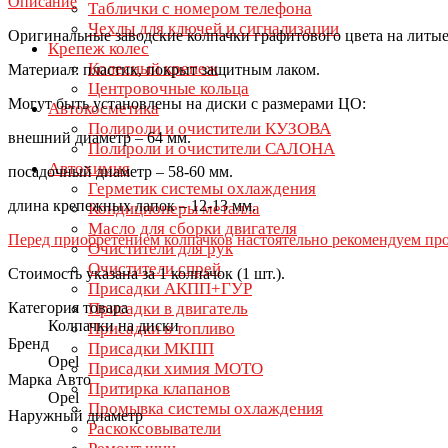
Описание
Таблички с номером телефона
Чехлы для ключей и сигнализации
Оригинальные заводские колпачки графитового цвета на литы
Крепеж колес
Колесный крепеж
Материал: пластик, покрыт защитным лаком.
Центровочные кольца
Могут быть установлены на диски с размерами ЦО:
Автокосметика
Полироли и очистители КУЗОВА
внешний диаметр – 64 мм.
Полироли и очистители САЛОНА
Автохимия
посадочный диаметр – 58-60 мм.
Герметик системы охлаждения
длина крепежных лапок – 12-13 мм.
Кондиционеры металла
Масло для сборки двигателя
Перед приобретением колпачков настоятельно рекомендуем про
Очистители для рук
Очистители спрей
Стоимость указана за 1 колпачок (1 шт.).
Присадки АКПП+ГУР
Категория товара
Присадки в двигатель
Колпачки на диски
Присадки в топливо
Бренд
Присадки МКПП
Opel
Присадки химия МОТО
Марка Авто
Притирка клапанов
Opel
Промывка системы охлаждения
Наружный диаметр
Раскоксовыватели