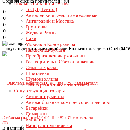
Средняя оценка покупателей: (0)
Покраска и защита кузова
Tectyl (Тектил)
0
Автокраски и Эмали аэрозольные
0
Антигравий и Мастика
0
Грунтовка
0
Жидкая Резина
0
Лаки
Мовиль и Консерванты
Покупатели, которые приобрели Колпачок для диска Opel (64/58-6
Наждачная бумага
Преобразователи ржавчины
Растворитель и Обезжириватель
Смывка краски
Шпатлевки
Шумоизоляция
Эмаль ремонтная с кисточкой
Сопутствующие товары
Автоинструменты
Автомобильные компрессоры и насосы
Батарейки
Домкраты
Эмблема (надпись) OPC line 82х37 мм металл
Канистры
(0)
Набор автомобилиста
В наличии