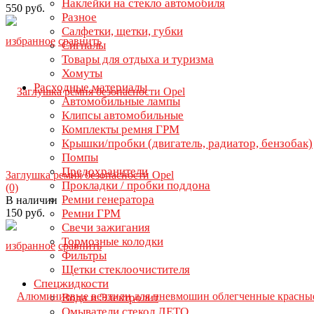
Наклейки на стекло автомобиля
550 руб.
Разное
Салфетки, щетки, губки
избранное
сравнить
Сигналы
Товары для отдыха и туризма
Хомуты
Расходные материалы
Автомобильные лампы
Клипсы автомобильные
Комплекты ремня ГРМ
Крышки/пробки (двигатель, радиатор, бензобак)
Помпы
Предохранители
Заглушка ремня безопасности Opel
Прокладки / пробки поддона
(0)
Ремни генератора
В наличии
150 руб.
Ремни ГРМ
Свечи зажигания
Тормозные колодки
избранное
сравнить
Фильтры
Щетки стеклоочистителя
Спецжидкости
Вода и Электролит
Омыватели стекол ЛЕТО