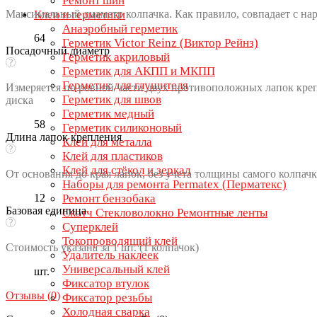
Ремонт шин
Максимальный диаметр колпачка. Как правило, совпадает с на
Клеи и герметики
Анаэробный герметик
64
Герметик Victor Reinz (Виктор Рейнз)
Посадочный диаметр
Герметик акриловый
Герметик для АКПП и МКПП
Герметик для глушителя
Измеряется по ровной части двух противоположных лапок креп
Герметик для швов
диска
Герметик медный
58
Герметик силиконовый
Длина лапок крепления
Клей для металла
Клей для пластиков
Клей для стёкол и зеркал
От основания до края лапок, без учета толщины самого колпачк
Наборы для ремонта Permatex (Перматекс)
12
Ремонт бензобака
Базовая единица
Скотч Стекловолокно Ремонтные ленты
Суперклей
Токопроводящий клей
Стоимость указана за 1 шт. (1 колпачок)
Удалитель наклеек
Универсальный клей
шт.
Фиксатор втулок
Отзывы (
0
)
Фиксатор резьбы
Холодная сварка