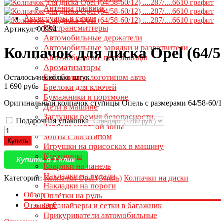
Антенна плавник
Аксессуары в салон
FM трансмиттеры
Артикул: 00994
Автомобильные держатели
Автомобильные зарядки и разветвители
Колпачок для диска Opel (64/58-
Автомобильные пепельницы
Ароматизаторы
Бейсболки с логотипом авто
Осталось несколько штук
1 690 руб.
Брелоки для ключей
Бумажники и портмоне
Оригинальный колпачок ступицы Опель с размерами 64/58-60/1
Дети в машине
Заглушки ремня безопасности
Подарочная упаковка
Зеркала мертвой зоны
Зонты с логотипом
Купить
Игрушки на присосках в машину
Ключницы
Купить в 1 клик
Коврики на панель
Накладки на педали
Категории:
Колпачки Opel (Опель)
Колпачки на диски
Накладки на пороги
Обзор
Оплётки на руль
Отзывы
0
Органайзеры и сетки в багажник
Прикуриватели автомобильные