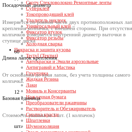
Скотч Стекловолокно Ремонтные ленты
Посадочный диаметр
Суперклей
Токопроводящий клей
Удалитель наклеек
Измеряется по ровной части двух противоположных ла
Универсальный клей
крепления колпачка, с внешней стороны. При отсутств
Фиксатор втулок
колпачков измеряется внутренний диаметр выточки в
Фиксатор резьбы
ступице диска
Холодная сварка
Покраска и защита кузова
60
Tectyl (Тектил)
Длина лапок крепления
Автокраски и Эмали аэрозольные
Антигравий и Мастика
Грунтовка
От основания до края лапок, без учета толщины самого
Жидкая Резина
колпачка.
Лаки
Мовиль и Консерванты
12
Наждачная бумага
Базовая единица
Преобразователи ржавчины
Растворитель и Обезжириватель
Смывка краски
Стоимость указана за 1 шт. (1 колпачок)
Шпатлевки
шт.
Шумоизоляция