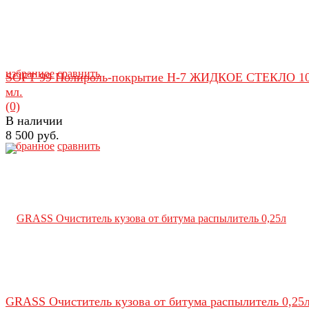
избранное
сравнить
SOFT 99 Полироль-покрытие Н-7 ЖИДКОЕ СТЕКЛО 1
мл.
(0)
В наличии
8 500 руб.
избранное
сравнить
GRASS Очиститель кузова от битума распылитель 0,25