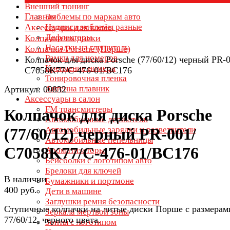
Внешний тюнинг
Главная
Эмблемы по маркам авто
Аксессуары для колёс
Надписи эмблемы разные
Дефлекторы
Колпачки на диски
Насадки на глушитель
Колпачки Porsche (Порше)
Рамки для номеров
Колпачок для диска Porsche (77/60/12) черный PR-0
Крепление номера
C7058K77/C-476-01/BC176
Тонировочная пленка
Антенна плавник
Артикул: 00832
Аксессуары в салон
FM трансмиттеры
Колпачок для диска Porsche
Автомобильные держатели
Автомобильные зарядки и разветвители
(77/60/12) черный PR-001/
Автомобильные пепельницы
C7058K77/C-476-01/BC176
Ароматизаторы
Бейсболки с логотипом авто
Брелоки для ключей
В наличии
Бумажники и портмоне
400 руб.
Дети в машине
Заглушки ремня безопасности
Ступичные колпачки на литые диски Порше с размера
Зеркала мертвой зоны
77/60/12, черного цвета.
Зонты с логотипом