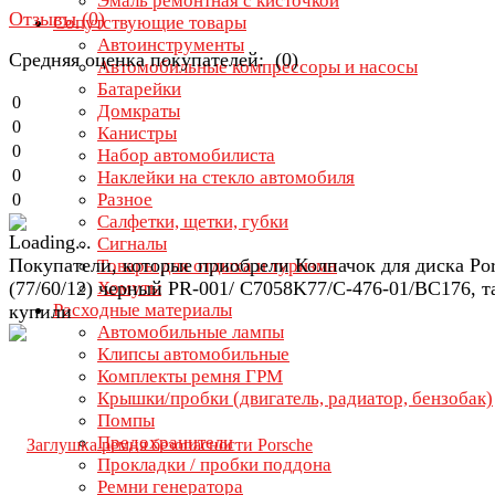
Эмаль ремонтная с кисточкой
Отзывы (
0
)
Сопутствующие товары
Автоинструменты
Средняя оценка покупателей: (0)
Автомобильные компрессоры и насосы
Батарейки
0
Домкраты
0
Канистры
0
Набор автомобилиста
0
Наклейки на стекло автомобиля
Разное
0
Салфетки, щетки, губки
Сигналы
Покупатели, которые приобрели Колпачок для диска Po
Товары для отдыха и туризма
(77/60/12) черный PR-001/ C7058K77/C-476-01/BC176, т
Хомуты
Расходные материалы
купили
Автомобильные лампы
Клипсы автомобильные
Комплекты ремня ГРМ
Крышки/пробки (двигатель, радиатор, бензобак)
Помпы
Предохранители
Прокладки / пробки поддона
Ремни генератора