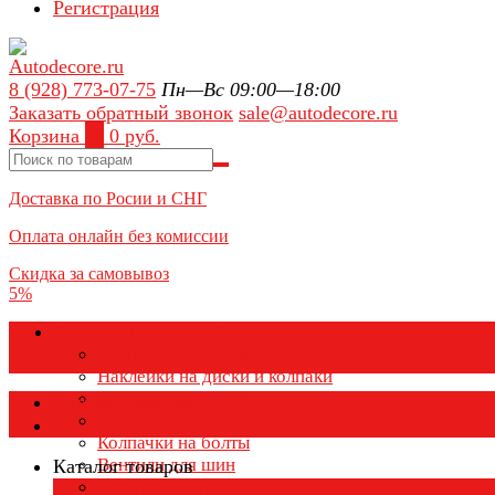
Регистрация
8 (928) 773-07-75
Пн—Вс 09:00—18:00
Заказать обратный звонок
sale@autodecore.ru
Корзина
0
0 руб.
Доставка по Росии и СНГ
Оплата онлайн без комиссии
Скидка за самовывоз
5%
Аксессуары для колёс
Колпачки на диски
Наклейки на диски и колпаки
Колпаки на колеса
Каталог товаров
Колпачки на ниппель
Колпачки на болты
Вентили для шин
Каталог товаров
Заглушки ступицы
×