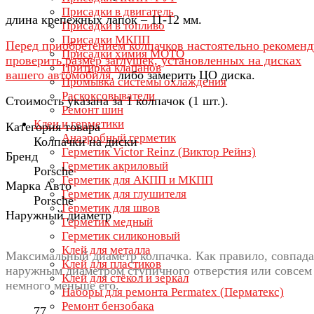
Присадки в двигатель
длина крепежных лапок – 11-12 мм.
Присадки в топливо
Присадки МКПП
Перед приобретением колпачков настоятельно рекомен
Присадки химия МОТО
проверить размер заглушек, установленных на дисках
Притирка клапанов
вашего автомобиля,
либо замерить ЦО диска.
Промывка системы охлаждения
Раскоксовыватели
Стоимость указана за 1 колпачок (1 шт.).
Ремонт шин
Клеи и герметики
Категория товара
Анаэробный герметик
Колпачки на диски
Герметик Victor Reinz (Виктор Рейнз)
Бренд
Герметик акриловый
Porsche
Герметик для АКПП и МКПП
Марка Авто
Герметик для глушителя
Porsche
Герметик для швов
Наружный диаметр
Герметик медный
Герметик силиконовый
Клей для металла
Максимальный диаметр колпачка. Как правило, совпада
Клей для пластиков
наружным диаметром ступичного отверстия или совсем
Клей для стёкол и зеркал
немного меньше его.
Наборы для ремонта Permatex (Перматекс)
Ремонт бензобака
77