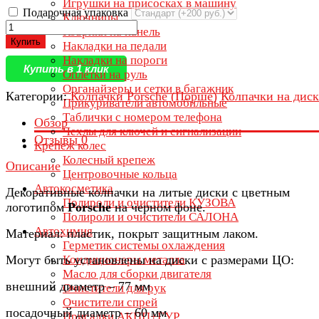
Игрушки на присосках в машину
Подарочная упаковка
Ключницы
Коврики на панель
Купить
Накладки на педали
Накладки на пороги
Купить в 1 клик
Оплётки на руль
Органайзеры и сетки в багажник
Категории:
Колпачки Porsche (Порше)
Колпачки на дис
Прикуриватели автомобильные
Таблички с номером телефона
Обзор
Чехлы для ключей и сигнализации
Отзывы
0
Крепеж колес
Колесный крепеж
Описание
Центровочные кольца
Автокосметика
Декоративные колпачки на литые диски с цветным
Полироли и очистители КУЗОВА
логотипом
Porsche
на черном фоне.
Полироли и очистители САЛОНА
Автохимия
Материал: пластик, покрыт защитным лаком.
Герметик системы охлаждения
Могут быть установлены на диски с размерами ЦО:
Кондиционеры металла
Масло для сборки двигателя
внешний диаметр – 77 мм
Очистители для рук
Очистители спрей
посадочный диаметр – 60 мм
Присадки АКПП+ГУР