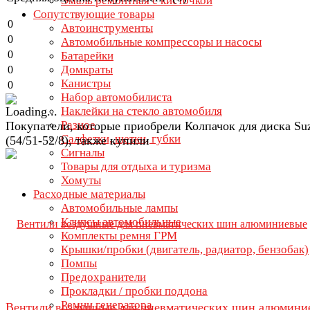
Эмаль ремонтная с кисточкой
Сопутствующие товары
0
Автоинструменты
0
Автомобильные компрессоры и насосы
0
Батарейки
Домкраты
0
Канистры
0
Набор автомобилиста
Наклейки на стекло автомобиля
Разное
Покупатели, которые приобрели Колпачок для диска Su
Салфетки, щетки, губки
(54/51-52/8), также купили
Сигналы
Товары для отдыха и туризма
Хомуты
Расходные материалы
Автомобильные лампы
Клипсы автомобильные
Комплекты ремня ГРМ
Крышки/пробки (двигатель, радиатор, бензобак)
Помпы
Предохранители
Прокладки / пробки поддона
Ремни генератора
Вентили воздушные для пневматических шин алюмини