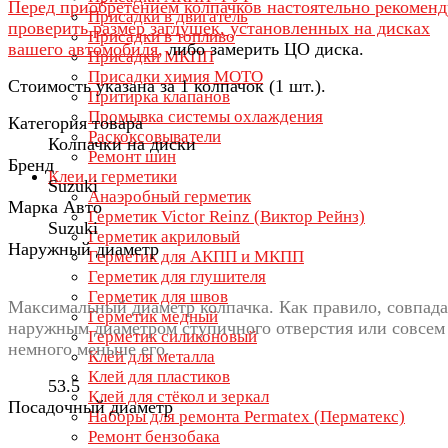
Перед приобретением колпачков настоятельно рекомен
Присадки в двигатель
проверить размер заглушек, установленных на дисках
Присадки в топливо
вашего автомобиля,
либо замерить ЦО диска.
Присадки МКПП
Присадки химия МОТО
Стоимость указана за 1 колпачок (1 шт.).
Притирка клапанов
Промывка системы охлаждения
Категория товара
Раскоксовыватели
Колпачки на диски
Ремонт шин
Бренд
Клеи и герметики
Suzuki
Анаэробный герметик
Марка Авто
Герметик Victor Reinz (Виктор Рейнз)
Suzuki
Герметик акриловый
Наружный диаметр
Герметик для АКПП и МКПП
Герметик для глушителя
Герметик для швов
Максимальный диаметр колпачка. Как правило, совпада
Герметик медный
наружным диаметром ступичного отверстия или совсем
Герметик силиконовый
немного меньше его.
Клей для металла
Клей для пластиков
53.5
Клей для стёкол и зеркал
Посадочный диаметр
Наборы для ремонта Permatex (Перматекс)
Ремонт бензобака