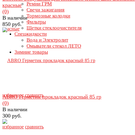
Ремни ГРМ
красные
Свечи зажигания
(0)
Тормозные колодки
В наличии
Фильтры
850 руб.
Щетки стеклоочистителя
Спецжидкости
Вода и Электролит
Омыватели стекол ЛЕТО
Зимние товары
избранное
сравнить
ABRO Герметик прокладок красный 85 гр
(0)
В наличии
300 руб.
избранное
сравнить