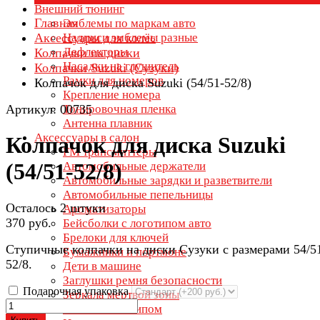
Внешний тюнинг
Главная
Эмблемы по маркам авто
Аксессуары для колёс
Надписи эмблемы разные
Дефлекторы
Колпачки на диски
Насадки на глушитель
Колпачки Suzuki (Сузуки)
Рамки для номеров
Колпачок для диска Suzuki (54/51-52/8)
Крепление номера
Артикул: 00735
Тонировочная пленка
Антенна плавник
Аксессуары в салон
Колпачок для диска Suzuki
FM трансмиттеры
(54/51-52/8)
Автомобильные держатели
Автомобильные зарядки и разветвители
Автомобильные пепельницы
Осталось 2 штуки
Ароматизаторы
370 руб.
Бейсболки с логотипом авто
Брелоки для ключей
Ступичные колпачки на диски Сузуки с размерами 54/5
Бумажники и портмоне
52/8.
Дети в машине
Заглушки ремня безопасности
Подарочная упаковка
Зеркала мертвой зоны
Зонты с логотипом