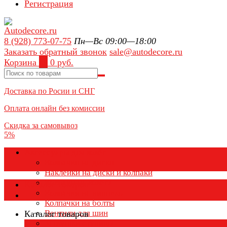
Регистрация
8 (928) 773-07-75
Пн—Вс 09:00—18:00
Заказать обратный звонок
sale@autodecore.ru
Корзина
0
0 руб.
Доставка по Росии и СНГ
Оплата онлайн без комиссии
Скидка за самовывоз
5%
Аксессуары для колёс
Колпачки на диски
Наклейки на диски и колпаки
Колпаки на колеса
Каталог товаров
Колпачки на ниппель
Колпачки на болты
Вентили для шин
Каталог товаров
Заглушки ступицы
×