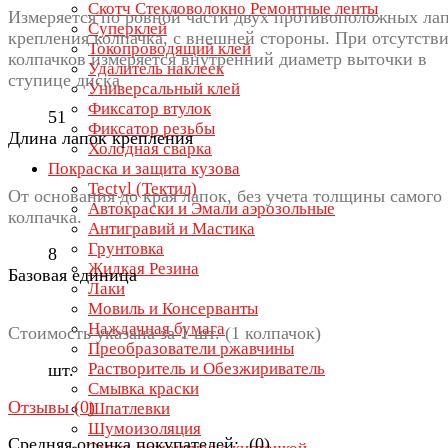
Скотч Стекловолокно Ремонтные ленты
Измеряется по ровной части двух противоположных ла
Суперклей
крепления колпачка, с внешней стороны. При отсутств
Токопроводящий клей
колпачков измеряется внутренний диаметр выточки в
Удалитель наклеек
ступице диска
Универсальный клей
Фиксатор втулок
51
Фиксатор резьбы
Длина лапок крепления
Холодная сварка
Покраска и защита кузова
Tectyl (Тектил)
От основания до края лапок, без учета толщины самого
Автокраски и Эмали аэрозольные
колпачка.
Антигравий и Мастика
Грунтовка
8
Жидкая Резина
Базовая единица
Лаки
Мовиль и Консерванты
Наждачная бумага
Стоимость указана за 1 шт. (1 колпачок)
Преобразователи ржавчины
Растворитель и Обезжириватель
шт.
Смывка краски
Отзывы (
0
)
Шпатлевки
Шумоизоляция
Средняя оценка покупателей: (0)