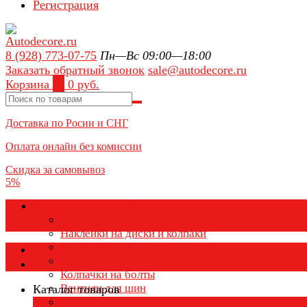
Регистрация
8 (928) 773-07-75
Пн—Вс 09:00—18:00
Заказать обратный звонок
sale@autodecore.ru
Корзина
0
0 руб.
Доставка по Росии и СНГ
Оплата онлайн без комиссии
Скидка за самовывоз
5%
Аксессуары для колёс
Колпачки на диски
Наклейки на диски и колпаки
Колпаки на колеса
Каталог товаров
Колпачки на ниппель
Колпачки на болты
Вентили для шин
Каталог товаров
Заглушки ступицы
×