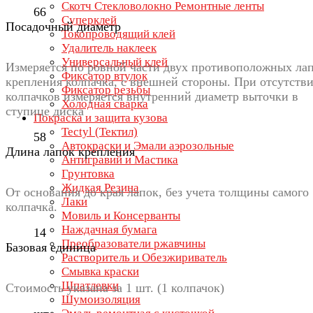
Скотч Стекловолокно Ремонтные ленты
66
Суперклей
Посадочный диаметр
Токопроводящий клей
Удалитель наклеек
Универсальный клей
Измеряется по ровной части двух противоположных ла
Фиксатор втулок
крепления колпачка, с внешней стороны. При отсутств
Фиксатор резьбы
колпачков измеряется внутренний диаметр выточки в
Холодная сварка
ступице диска
Покраска и защита кузова
Tectyl (Тектил)
58
Автокраски и Эмали аэрозольные
Длина лапок крепления
Антигравий и Мастика
Грунтовка
Жидкая Резина
От основания до края лапок, без учета толщины самого
Лаки
колпачка.
Мовиль и Консерванты
Наждачная бумага
14
Преобразователи ржавчины
Базовая единица
Растворитель и Обезжириватель
Смывка краски
Шпатлевки
Стоимость указана за 1 шт. (1 колпачок)
Шумоизоляция