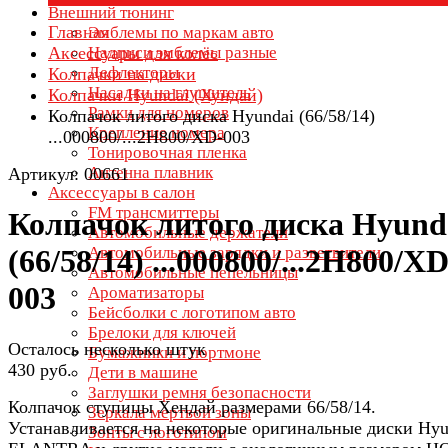
Внешний тюнинг
Главная
Эмблемы по маркам авто
Аксессуары для колёс
Надписи эмблемы разные
Дефлекторы
Колпачки на диски
Насадки на глушитель
Колпачки Hyundai (Хундай)
Рамки для номеров
Колпачок литого диска Hyundai (66/58/14)
Крепление номера
...000800/...2H800/XD-003
Тонировочная пленка
Антенна плавник
Артикул: 00661
Аксессуары в салон
FM трансмиттеры
Колпачок литого диска Hyund
Автомобильные держатели
Автомобильные зарядки и разветвители
(66/58/14) ...000800/...2H800/XD
Автомобильные пепельницы
003
Ароматизаторы
Бейсболки с логотипом авто
Брелоки для ключей
Осталось несколько штук
Бумажники и портмоне
430 руб.
Дети в машине
Заглушки ремня безопасности
Колпачок ступицы Хендай размерами 66/58/14.
Зеркала мертвой зоны
Устанавливается на некоторые оригинальные диски Hyu
Зонты с логотипом