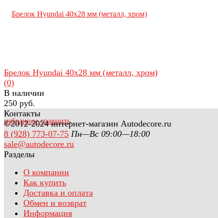
Брелок Hyundai 40х28 мм (металл, хром)
(0)
В наличии
250 руб.
Контакты
избранное
сравнить
©2012-2024 интернет-магазин Autodecore.ru
8 (928) 773-07-75
Пн—Вс 09:00—18:00
sale@autodecore.ru
Разделы
О компании
Как купить
Доставка и оплата
Обмен и возврат
Информация