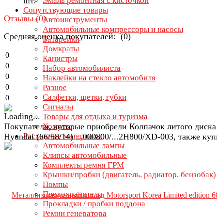
шт.
Эмаль ремонтная с кисточкой
Сопутствующие товары
Отзывы (
0
)
Автоинструменты
Автомобильные компрессоры и насосы
Средняя оценка покупателей: (0)
Батарейки
Домкраты
0
Канистры
0
Набор автомобилиста
0
Наклейки на стекло автомобиля
0
Разное
Салфетки, щетки, губки
0
Сигналы
Товары для отдыха и туризма
Покупатели, которые приобрели Колпачок литого диска
Хомуты
Расходные материалы
Hyundai (66/58/14) ...000800/...2H800/XD-003, также ку
Автомобильные лампы
Клипсы автомобильные
Комплекты ремня ГРМ
Крышки/пробки (двигатель, радиатор, бензобак)
Помпы
Предохранители
Прокладки / пробки поддона
Ремни генератора