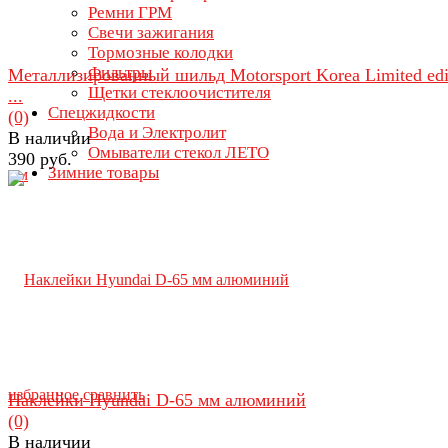
Ремни ГРМ
Свечи зажигания
Тормозные колодки
Фильтры
Металлизированный шильд Motorsport Korea Limited edi
Щетки стеклоочистителя
...
Спецжидкости
(0)
Вода и Электролит
В наличии
Омыватели стекол ЛЕТО
390 руб.
Зимние товары
избранное
сравнить
Наклейки Hyundai D-65 мм алюминий
(0)
В наличии