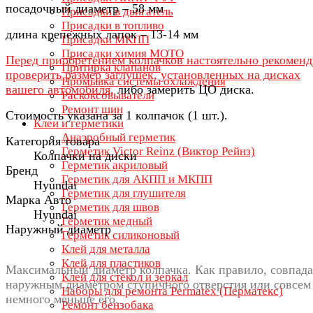
посадочный диаметр – 58 мм
Присадки в двигатель
Присадки в топливо
длина крепежных лапок – 13-14 мм
Присадки МКПП
Присадки химия МОТО
Перед приобретением колпачков настоятельно рекомен
Притирка клапанов
проверить размер заглушек, установленных на дисках
Промывка системы охлаждения
вашего автомобиля,
либо замерить ЦО диска.
Раскоксовыватели
Ремонт шин
Стоимость указана за 1 колпачок (1 шт.).
Клеи и герметики
Анаэробный герметик
Категория товара
Герметик Victor Reinz (Виктор Рейнз)
Колпачки на диски
Герметик акриловый
Бренд
Герметик для АКПП и МКПП
Hyundai
Герметик для глушителя
Марка Авто
Герметик для швов
Hyundai
Герметик медный
Наружный диаметр
Герметик силиконовый
Клей для металла
Клей для пластиков
Максимальный диаметр колпачка. Как правило, совпада
Клей для стёкол и зеркал
наружным диаметром ступичного отверстия или совсем
Наборы для ремонта Permatex (Перматекс)
немного меньше его.
Ремонт бензобака