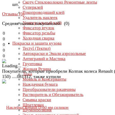
Скотч Стекловолокно Ремонтные ленты
шт.
Суперклей
Токопроводящий клей
Отзывы (
0
)
Удалитель наклеек
Универсальный клей
Средняя оценка покупателей: (0)
Фиксатор втулок
Фиксатор резьбы
0
Холодная сварка
0
Покраска и защита кузова
0
Tectyl (Тектил)
0
Автокраски и Эмали аэрозольные
0
Антигравий и Мастика
Грунтовка
Жидкая Резина
Покупатели, которые приобрели Колпак колеса Renault 
Лаки
150) ....081312, также купили
Мовиль и Консерванты
Наждачная бумага
Преобразователи ржавчины
Растворитель и Обезжириватель
Смывка краски
Шпатлевки
Шумоизоляция