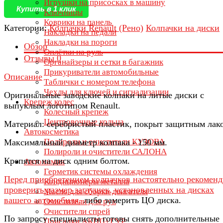
Игрушки на присосках в машину
Купить в 1 клик
Ключницы
Коврики на панель
Категории:
Колпачки Renault (Рено)
Колпачки на диски
Накладки на педали
Накладки на пороги
Обзор
Оплётки на руль
Отзывы
0
Органайзеры и сетки в багажник
Прикуриватели автомобильные
Описание
Таблички с номером телефона
Чехлы для ключей и сигнализации
Оригинальные заводские колпаки на литые диски с
Крепеж колес
выпуклым логотипом Renault.
Колесный крепеж
Центровочные кольца
Материал: серебристый пластик, покрыт защитным лак
Автокосметика
Полироли и очистители КУЗОВА
Максимальный диаметр колпака - 150 мм.
Полироли и очистители САЛОНА
Крепятся на диск одним болтом.
Автохимия
Герметик системы охлаждения
Перед приобретением колпачков настоятельно рекомен
Кондиционеры металла
проверить размер заглушек, установленных на дисках
Масло для сборки двигателя
вашего автомобиля,
либо замерить ЦО диска.
Очистители для рук
Очистители спрей
По запросу специалисты готовы снять дополнительные
Присадки АКПП+ГУР