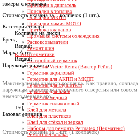
замеры с колпачка.
Присадки в двигатель
Присадки в топливо
Стоимость указана за 1 колпачок (1 шт.).
Присадки МКПП
Присадки химия МОТО
Категория товара
Притирка клапанов
Колпачки на диски
Промывка системы охлаждения
Бренд
Раскоксовыватели
Renault
Ремонт шин
Марка Авто
Клеи и герметики
Renault
Анаэробный герметик
Наружный диаметр
Герметик Victor Reinz (Виктор Рейнз)
Герметик акриловый
Герметик для АКПП и МКПП
Максимальный диаметр колпачка. Как правило, совпада
Герметик для глушителя
наружным диаметром ступичного отверстия или совсем
Герметик для швов
немного меньше его.
Герметик медный
Герметик силиконовый
150
Клей для металла
Базовая единица
Клей для пластиков
Клей для стёкол и зеркал
Наборы для ремонта Permatex (Перматекс)
Стоимость указана за 1 шт. (1 колпачок)
Ремонт бензобака