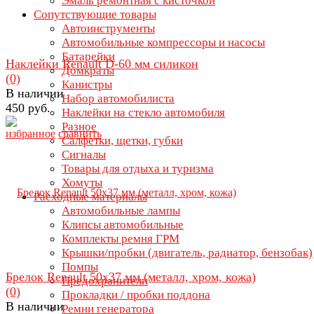
Эмаль ремонтная с кисточкой
Сопутствующие товары
Автоинструменты
Автомобильные компрессоры и насосы
Батарейки
Наклейки Renault D-60 мм силикон
Домкраты
(0)
Канистры
В наличии
Набор автомобилиста
450 руб.
Наклейки на стекло автомобиля
Разное
избранное
сравнить
Салфетки, щетки, губки
Сигналы
Товары для отдыха и туризма
Хомуты
Расходные материалы
Автомобильные лампы
Клипсы автомобильные
Комплекты ремня ГРМ
Крышки/пробки (двигатель, радиатор, бензобак)
Помпы
Брелок Renault 50х37 мм (металл, хром, кожа)
Предохранители
(0)
Прокладки / пробки поддона
В наличии
Ремни генератора