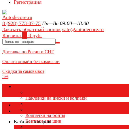
Регистрация
8 (928) 773-07-75
Пн—Вс 09:00—18:00
Заказать обратный звонок
sale@autodecore.ru
Корзина
0
0 руб.
Доставка по Росии и СНГ
Оплата онлайн без комиссии
Скидка за самовывоз
5%
Аксессуары для колёс
Колпачки на диски
Наклейки на диски и колпаки
Колпаки на колеса
Каталог товаров
Колпачки на ниппель
Колпачки на болты
Вентили для шин
Каталог товаров
Заглушки ступицы
×