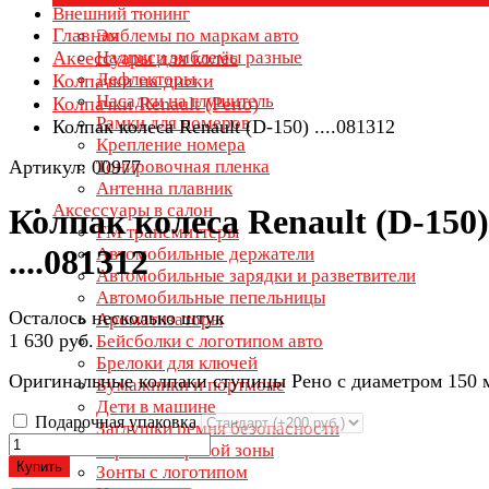
Внешний тюнинг
Главная
Эмблемы по маркам авто
Аксессуары для колёс
Надписи эмблемы разные
Дефлекторы
Колпачки на диски
Насадки на глушитель
Колпачки Renault (Рено)
Рамки для номеров
Колпак колеса Renault (D-150) ....081312
Крепление номера
Артикул: 00977
Тонировочная пленка
Антенна плавник
Аксессуары в салон
Колпак колеса Renault (D-150)
FM трансмиттеры
....081312
Автомобильные держатели
Автомобильные зарядки и разветвители
Автомобильные пепельницы
Осталось несколько штук
Ароматизаторы
1 630 руб.
Бейсболки с логотипом авто
Брелоки для ключей
Оригинальные колпаки ступицы Рено с диаметром 150 
Бумажники и портмоне
Дети в машине
Подарочная упаковка
Заглушки ремня безопасности
Зеркала мертвой зоны
Купить
Зонты с логотипом