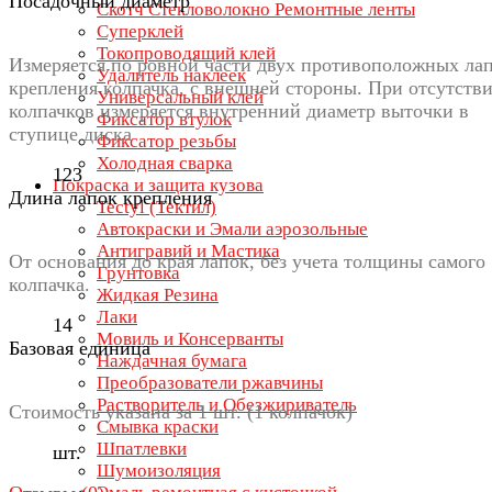
Посадочный диаметр
Скотч Стекловолокно Ремонтные ленты
Суперклей
Токопроводящий клей
Измеряется по ровной части двух противоположных ла
Удалитель наклеек
крепления колпачка, с внешней стороны. При отсутств
Универсальный клей
колпачков измеряется внутренний диаметр выточки в
Фиксатор втулок
ступице диска
Фиксатор резьбы
Холодная сварка
123
Покраска и защита кузова
Длина лапок крепления
Tectyl (Тектил)
Автокраски и Эмали аэрозольные
Антигравий и Мастика
От основания до края лапок, без учета толщины самого
Грунтовка
колпачка.
Жидкая Резина
Лаки
14
Мовиль и Консерванты
Базовая единица
Наждачная бумага
Преобразователи ржавчины
Растворитель и Обезжириватель
Стоимость указана за 1 шт. (1 колпачок)
Смывка краски
Шпатлевки
шт.
Шумоизоляция