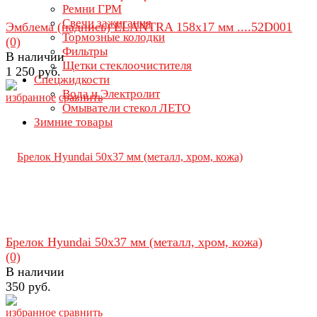
Ремни ГРМ
Свечи зажигания
Эмблема (надпись) ELANTRA 158х17 мм ....52D001
Тормозные колодки
(0)
Фильтры
В наличии
Щетки стеклоочистителя
1 250 руб.
Спецжидкости
Вода и Электролит
избранное
сравнить
Омыватели стекол ЛЕТО
Зимние товары
Брелок Hyundai 50х37 мм (металл, хром, кожа)
(0)
В наличии
350 руб.
избранное
сравнить