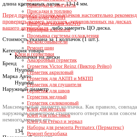
длина крепежных лапок – 13-14 мм.
Присадки в двигатель
Присадки в топливо
Перед приобретением колпачков настоятельно рекомен
Присадки МКПП
проверить размер заглушек, установленных на дисках
Присадки химия МОТО
вашего автомобиля,
либо замерить ЦО диска.
Притирка клапанов
Промывка системы охлаждения
Стоимость указана за 1 колпачок (1 шт.).
Раскоксовыватели
Ремонт шин
Категория товара
Клеи и герметики
Колпачки на диски
Анаэробный герметик
Бренд
Герметик Victor Reinz (Виктор Рейнз)
Hyundai
Герметик акриловый
Марка Авто
Герметик для АКПП и МКПП
Hyundai
Герметик для глушителя
Наружный диаметр
Герметик для швов
Герметик медный
Герметик силиконовый
Максимальный диаметр колпачка. Как правило, совпада
Клей для металла
наружным диаметром ступичного отверстия или совсем
Клей для пластиков
немного меньше его.
Клей для стёкол и зеркал
Наборы для ремонта Permatex (Перматекс)
134
Ремонт бензобака