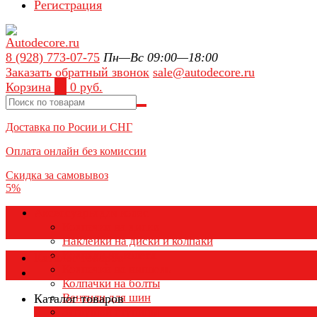
Регистрация
8 (928) 773-07-75
Пн—Вс 09:00—18:00
Заказать обратный звонок
sale@autodecore.ru
Корзина
0
0 руб.
Доставка по Росии и СНГ
Оплата онлайн без комиссии
Скидка за самовывоз
5%
Аксессуары для колёс
Колпачки на диски
Наклейки на диски и колпаки
Колпаки на колеса
Каталог товаров
Колпачки на ниппель
Колпачки на болты
Вентили для шин
Каталог товаров
Заглушки ступицы
×