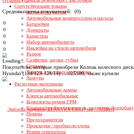
Отзывы (
0
)
Эмаль ремонтная с кисточкой
Сопутствующие товары
Средняя оценка покупателей: (0)
Автоинструменты
Автомобильные компрессоры и насосы
0
Батарейки
0
Домкраты
Канистры
0
Набор автомобилиста
0
Наклейки на стекло автомобиля
0
Разное
Салфетки, щетки, губки
Сигналы
Покупатели, которые приобрели Колпак колесного диск
Товары для отдыха и туризма
Hyundai (134/123-124/14) ....025100, также купили
Хомуты
Расходные материалы
Автомобильные лампы
Клипсы автомобильные
Комплекты ремня ГРМ
Крышки/пробки (двигатель, радиатор, бензобак)
Помпы
Предохранители
Прокладки / пробки поддона
Ремни генератора