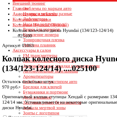
Внешний тюнинг
Главная
Эмблемы по маркам авто
Аксессуары для колёс
Надписи эмблемы разные
Дефлекторы
Колпачки на диски
Насадки на глушитель
Колпачки Hyundai (Хундай)
Рамки для номеров
Колпак колесного диска Hyundai (134/123-124/14)
Крепление номера
....025100
Тонировочная пленка
Антенна плавник
Артикул: 01063
Аксессуары в салон
FM трансмиттеры
Колпак колесного диска Hyun
Автомобильные держатели
Автомобильные зарядки и разветвители
(134/123-124/14) ....025100
Автомобильные пепельницы
Ароматизаторы
Осталось несколько штук
Бейсболки с логотипом авто
970 руб.
Брелоки для ключей
Бумажники и портмоне
Оригинальный колпак ступицы Хендай с размерами 134
Дети в машине
124/14 мм. Устанавливается на некоторые оригинальны
Заглушки ремня безопасности
диски Hyundai.
Зеркала мертвой зоны
Зонты с логотипом