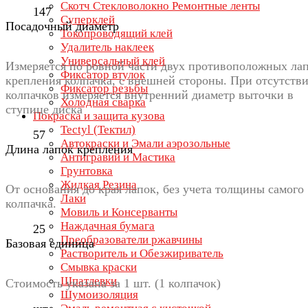
Скотч Стекловолокно Ремонтные ленты
147
Суперклей
Посадочный диаметр
Токопроводящий клей
Удалитель наклеек
Универсальный клей
Измеряется по ровной части двух противоположных ла
Фиксатор втулок
крепления колпачка, с внешней стороны. При отсутств
Фиксатор резьбы
колпачков измеряется внутренний диаметр выточки в
Холодная сварка
ступице диска
Покраска и защита кузова
Tectyl (Тектил)
57
Автокраски и Эмали аэрозольные
Длина лапок крепления
Антигравий и Мастика
Грунтовка
Жидкая Резина
От основания до края лапок, без учета толщины самого
Лаки
колпачка.
Мовиль и Консерванты
Наждачная бумага
25
Преобразователи ржавчины
Базовая единица
Растворитель и Обезжириватель
Смывка краски
Шпатлевки
Стоимость указана за 1 шт. (1 колпачок)
Шумоизоляция