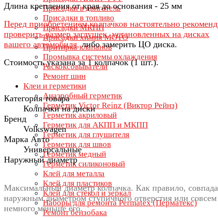
Длина крепления от края до основания - 25 мм
Присадки в двигатель
Присадки в топливо
Перед приобретением колпачков настоятельно рекомен
Присадки МКПП
проверить размер заглушек, установленных на дисках
Присадки химия МОТО
вашего автомобиля,
либо замерить ЦО диска.
Притирка клапанов
Промывка системы охлаждения
Стоимость указана за 1 колпачок (1 шт.).
Раскоксовыватели
Ремонт шин
Клеи и герметики
Анаэробный герметик
Категория товара
Герметик Victor Reinz (Виктор Рейнз)
Колпачки на диски
Герметик акриловый
Бренд
Герметик для АКПП и МКПП
Volkswagen
Герметик для глушителя
Марка Авто
Герметик для швов
Универсальные
Герметик медный
Наружный диаметр
Герметик силиконовый
Клей для металла
Клей для пластиков
Максимальный диаметр колпачка. Как правило, совпада
Клей для стёкол и зеркал
наружным диаметром ступичного отверстия или совсем
Наборы для ремонта Permatex (Перматекс)
немного меньше его.
Ремонт бензобака