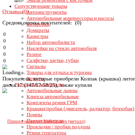
шт.
Эмаль ремонтная с кисточкой
Сопутствующие товары
Отзывы (
0
)
Автоинструменты
Автомобильные компрессоры и насосы
Средняя оценка покупателей: (0)
Батарейки
Домкраты
0
Канистры
0
Набор автомобилиста
0
Наклейки на стекло автомобиля
0
Разное
Салфетки, щетки, губки
0
Сигналы
Товары для отдыха и туризма
Покупатели, которые приобрели Колпак (крышка) лито
Хомуты
Расходные материалы
диска 17 (147/57-58/25), также купили
Автомобильные лампы
Клипсы автомобильные
Комплекты ремня ГРМ
Крышки/пробки (двигатель, радиатор, бензобак)
Помпы
Предохранители
Прокладки / пробки поддона
Ремни генератора