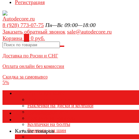
Регистрация
8 (928) 773-07-75
Пн—Вс 09:00—18:00
Заказать обратный звонок
sale@autodecore.ru
Корзина
0
0 руб.
Доставка по Росии и СНГ
Оплата онлайн без комиссии
Скидка за самовывоз
5%
Аксессуары для колёс
Колпачки на диски
Наклейки на диски и колпаки
Колпаки на колеса
Каталог товаров
Колпачки на ниппель
Колпачки на болты
Вентили для шин
Каталог товаров
Заглушки ступицы
×