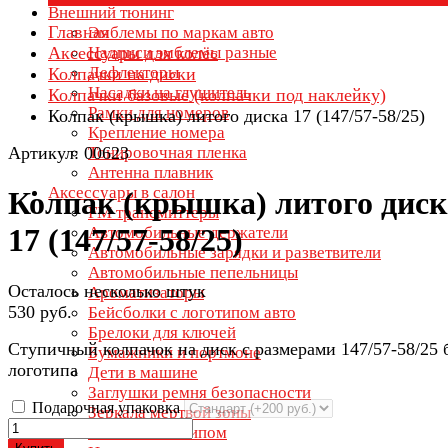
Внешний тюнинг
Главная
Эмблемы по маркам авто
Аксессуары для колёс
Надписи эмблемы разные
Дефлекторы
Колпачки на диски
Насадки на глушитель
Колпачки базовые (колпачки под наклейку)
Рамки для номеров
Колпак (крышка) литого диска 17 (147/57-58/25)
Крепление номера
Артикул: 00623
Тонировочная пленка
Антенна плавник
Аксессуары в салон
Колпак (крышка) литого диск
FM трансмиттеры
17 (147/57-58/25)
Автомобильные держатели
Автомобильные зарядки и разветвители
Автомобильные пепельницы
Осталось несколько штук
Ароматизаторы
530 руб.
Бейсболки с логотипом авто
Брелоки для ключей
Ступичный колпачок на диск с размерами 147/57-58/25 
Бумажники и портмоне
логотипа
Дети в машине
Заглушки ремня безопасности
Подарочная упаковка
Зеркала мертвой зоны
Зонты с логотипом