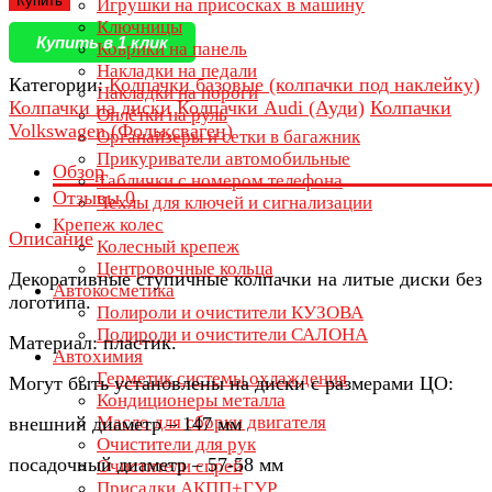
Купить
Игрушки на присосках в машину
Ключницы
Купить в 1 клик
Коврики на панель
Накладки на педали
Категории:
Колпачки базовые (колпачки под наклейку)
Накладки на пороги
Колпачки на диски
Колпачки Audi (Ауди)
Колпачки
Оплётки на руль
Volkswagen (Фольксваген)
Органайзеры и сетки в багажник
Прикуриватели автомобильные
Обзор
Таблички с номером телефона
Отзывы
0
Чехлы для ключей и сигнализации
Крепеж колес
Описание
Колесный крепеж
Центровочные кольца
Декоративные ступичные колпачки на литые диски без
Автокосметика
логотипа.
Полироли и очистители КУЗОВА
Полироли и очистители САЛОНА
Материал: пластик.
Автохимия
Герметик системы охлаждения
Могут быть установлены на диски с размерами ЦО:
Кондиционеры металла
Масло для сборки двигателя
внешний диаметр – 147 мм
Очистители для рук
посадочный диаметр – 57-58 мм
Очистители спрей
Присадки АКПП+ГУР