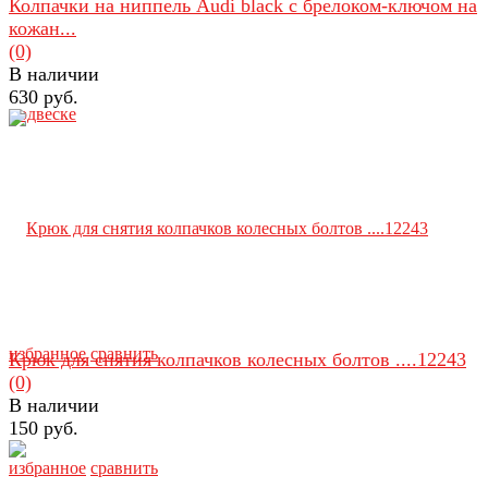
Колпачки на ниппель Audi black с брелоком-ключом на
кожан...
(0)
В наличии
630 руб.
избранное
сравнить
Крюк для снятия колпачков колесных болтов ....12243
(0)
В наличии
150 руб.
избранное
сравнить