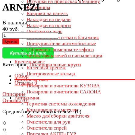
Игрушки на присосках в машину
ARNEZI
Ключницы
Коврики на панель
Накладки на педали
В наличии
Накладки на пороги
40 руб.
Оплётки на руль
Органайзеры и сетки в багажник
Купить
Прикуриватели автомобильные
Таблички с номером телефона
Купить в 1 клик
Чехлы для ключей и сигнализации
Крепеж колес
Категория:
Полировальные круги
Колесный крепеж
Центровочные кольца
Обзор
Автокосметика
Отзывы
0
Полироли и очистители КУЗОВА
Полироли и очистители САЛОНА
Описание
Автохимия
Отзывы (
0
)
Герметик системы охлаждения
Кондиционеры металла
Средняя оценка покупателей: (0)
Масло для сборки двигателя
Очистители для рук
0
Очистители спрей
0
Присадки АКПП+ГУР