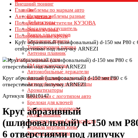
Внешний тюнинг
Главная
Эмблемы по маркам авто
Автокосметика
Надписи эмблемы разные
Дефлекторы
Полироли и очистители КУЗОВА
Насадки на глушитель
Полировка кузова
Рамки для номеров
Полировальные круги
Крепление номера
Круг абразивный (шлифовальный) d-150 мм P80 с 
Тонировочная пленка
отверстиями под липучку ARNEZI
Антенна плавник
Аксессуары в салон
FM трансмиттеры
Автомобильные держатели
Круг абразивный (шлифовальный) d-150 мм P80 с 6
Автомобильные зарядки и разветвители
Автомобильные пепельницы
отверстиями под липучку ARNEZI
Ароматизаторы
Артикул: R8010147
Бейсболки с логотипом авто
Брелоки для ключей
Бумажники и портмоне
Круг абразивный
Дети в машине
(шлифовальный) d-150 мм P80
Заглушки ремня безопасности
Зеркала мертвой зоны
6 отверстиями под липучку
Зонты с логотипом