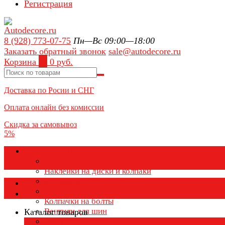
Регистрация
8 (928) 773-07-75
Пн—Вс 09:00—18:00
Заказать обратный звонок
sale@autodecore.ru
Корзина
0
0 руб.
Доставка по Росии и СНГ
Оплата онлайн без комиссии
Скидка за самовывоз
5%
Аксессуары для колёс
Колпачки на диски
Наклейки на диски и колпаки
Колпаки на колеса
Каталог товаров
Колпачки на ниппель
Колпачки на болты
Вентили для шин
Каталог товаров
Заглушки ступицы
×