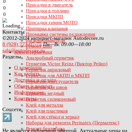
0
Присадки в двигатель
0
Присадки в топливо
0
Присадки МКПП
Присадки химия МОТО
Притирка клапанов
Контакты
Промывка системы охлаждения
©2012-2024 интернет-магазин Autodecore.ru
Раскоксовыватели
8 (928) 773-07-75
Пн—Вс 09:00—18:00
Ремонт шин
sale@autodecore.ru
Клеи и герметики
Разделы
Анаэробный герметик
Герметик Victor Reinz (Виктор Рейнз)
О компании
Герметик акриловый
Как купить
Герметик для АКПП и МКПП
Доставка и оплата
Герметик для глушителя
Обмен и возврат
Герметик для швов
Информация
Герметик медный
Контакты
Герметик силиконовый
Клей для металла
Соцсети
Клей для пластиков
Клей для стёкол и зеркал
Наборы для ремонта Permatex (Перматекс)
Ремонт бензобака
Не является публичной офертой. Актуальные цены на