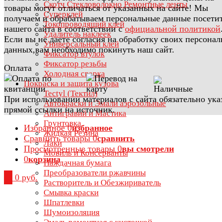
Скотч Стекловолокно Ремонтные ленты
товары могут отличаться от указанных на сайте! Мы
Суперклей
получаем и обрабатываем персональные данные посети
Токопроводящий клей
нашего сайта в соответствии с
официальной политикой
Удалитель наклеек
Если вы не даете согласия на обработку своих персона
Универсальный клей
данных,вам необходимо покинуть наш сайт.
Фиксатор втулок
Фиксатор резьбы
Оплата
Холодная сварка
Покраска и защита кузова
Tectyl (Тектил)
При использовании материалов с сайта обязательно ука
Автокраски и Эмали аэрозольные
прямой ссылки на источник.
Антигравий и Мастика
Грунтовка
Избранное
0
избранное
Жидкая Резина
Сравнить товары
0
сравнить
Лаки
Просмотренные товары
0
вы смотрели
Мовиль и Консерванты
0
корзина
Наждачная бумага
Преобразователи ржавчины
0
0 руб.
Растворитель и Обезжириватель
Смывка краски
Шпатлевки
Шумоизоляция