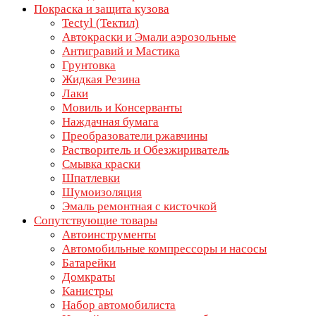
Покраска и защита кузова
Tectyl (Тектил)
Автокраски и Эмали аэрозольные
Антигравий и Мастика
Грунтовка
Жидкая Резина
Лаки
Мовиль и Консерванты
Наждачная бумага
Преобразователи ржавчины
Растворитель и Обезжириватель
Смывка краски
Шпатлевки
Шумоизоляция
Эмаль ремонтная с кисточкой
Сопутствующие товары
Автоинструменты
Автомобильные компрессоры и насосы
Батарейки
Домкраты
Канистры
Набор автомобилиста