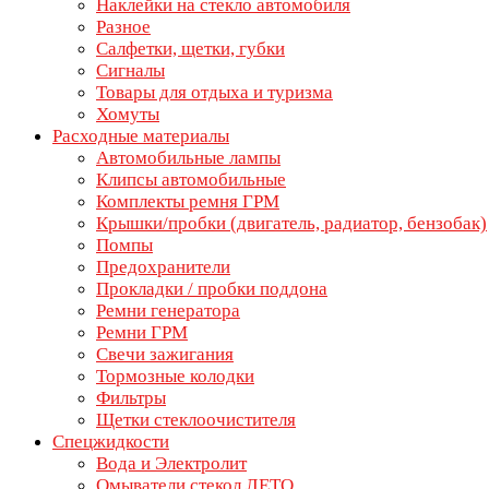
Наклейки на стекло автомобиля
Разное
Салфетки, щетки, губки
Сигналы
Товары для отдыха и туризма
Хомуты
Расходные материалы
Автомобильные лампы
Клипсы автомобильные
Комплекты ремня ГРМ
Крышки/пробки (двигатель, радиатор, бензобак)
Помпы
Предохранители
Прокладки / пробки поддона
Ремни генератора
Ремни ГРМ
Свечи зажигания
Тормозные колодки
Фильтры
Щетки стеклоочистителя
Спецжидкости
Вода и Электролит
Омыватели стекол ЛЕТО