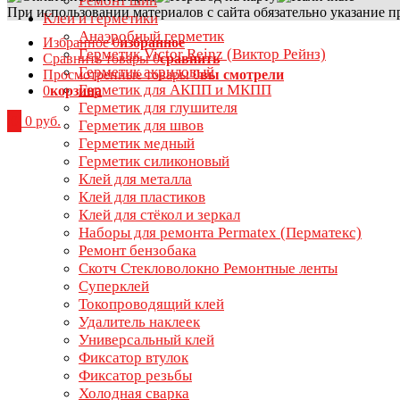
Ремонт шин
При использовании материалов с сайта обязательно указание п
Клеи и герметики
Анаэробный герметик
Избранное
0
избранное
Герметик Victor Reinz (Виктор Рейнз)
Сравнить товары
0
сравнить
Герметик акриловый
Просмотренные товары
0
вы смотрели
Герметик для АКПП и МКПП
0
корзина
Герметик для глушителя
0
0 руб.
Герметик для швов
Герметик медный
Герметик силиконовый
Клей для металла
Клей для пластиков
Клей для стёкол и зеркал
Наборы для ремонта Permatex (Перматекс)
Ремонт бензобака
Скотч Стекловолокно Ремонтные ленты
Суперклей
Токопроводящий клей
Удалитель наклеек
Универсальный клей
Фиксатор втулок
Фиксатор резьбы
Холодная сварка