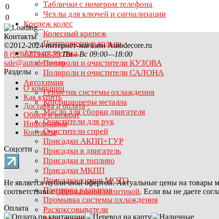
Таблички с номером телефона
0
Чехлы для ключей и сигнализации
0
Крепеж колес
Колесный крепеж
Контакты
Центровочные кольца
©2012-2024 интернет-магазин Autodecore.ru
Автокосметика
8 (928) 773-07-75
Пн—Вс 09:00—18:00
Полироли и очистители КУЗОВА
sale@autodecore.ru
Разделы
Полироли и очистители САЛОНА
Автохимия
О компании
Герметик системы охлаждения
Как купить
Кондиционеры металла
Доставка и оплата
Масло для сборки двигателя
Обмен и возврат
Очистители для рук
Информация
Очистители спрей
Контакты
Присадки АКПП+ГУР
Соцсети
Присадки в двигатель
Присадки в топливо
Присадки МКПП
Присадки химия МОТО
Не является публичной офертой. Актуальные цены на товары м
Притирка клапанов
соответствии с
официальной политикой
. Если вы не даете сог
Промывка системы охлаждения
Оплата
Раскоксовыватели