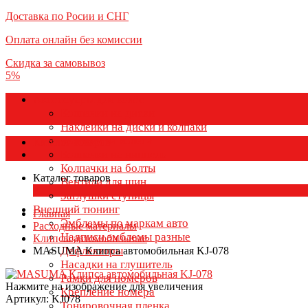
Доставка по Росии и СНГ
Оплата онлайн без комиссии
Скидка за самовывоз
5%
Аксессуары для колёс
Колпачки на диски
Наклейки на диски и колпаки
Колпаки на колеса
Каталог товаров
Колпачки на ниппель
Колпачки на болты
Каталог товаров
Вентили для шин
×
Заглушки ступицы
Внешний тюнинг
Главная
Эмблемы по маркам авто
Расходные материалы
Надписи эмблемы разные
Клипсы автомобильные
Дефлекторы
MASUMA Клипса автомобильная KJ-078
Насадки на глушитель
Рамки для номеров
Нажмите на изображение для увеличения
Крепление номера
Артикул: KJ078
Тонировочная пленка