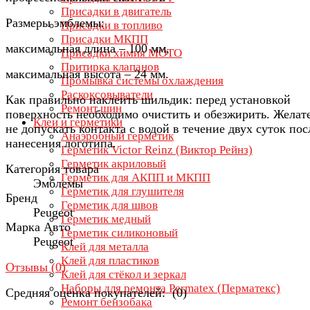
Присадки в двигатель
Размеры эмблемы:
Присадки в топливо
Присадки МКПП
максимальная длина – 100 мм,
Присадки химия МОТО
Притирка клапанов
максимальная высота – 24 мм.
Промывка системы охлаждения
Раскоксовыватели
Как правильно наклеить шильдик: перед установкой
Ремонт шин
поверхность необходимо очистить и обезжирить. Желат
Клеи и герметики
не допускать контакта с водой в течение двух суток пос
Анаэробный герметик
нанесения логотипа.
Герметик Victor Reinz (Виктор Рейнз)
Герметик акриловый
Категория товара
Герметик для АКПП и МКПП
Эмблемы
Герметик для глушителя
Бренд
Герметик для швов
Peugeot
Герметик медный
Марка Авто
Герметик силиконовый
Peugeot
Клей для металла
Клей для пластиков
Отзывы (
0
)
Клей для стёкол и зеркал
Наборы для ремонта Permatex (Перматекс)
Средняя оценка покупателей: (0)
Ремонт бензобака