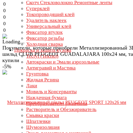
Скотч Стекловолокно Ремонтные ленты
0
Суперклей
0
Токопроводящий клей
0
Удалитель наклеек
0
Универсальный клей
0
Фиксатор втулок
Фиксатор резьбы
Холодная сварка
Покупатели, которые приобрели Металлизированный 3
Покраска и защита кузова
шильд CLUB PEUGEOT GUADALAJARA 100х24 мм, та
Tectyl (Тектил)
купили
Автокраски и Эмали аэрозольные
-5%
Антигравий и Мастика
Грунтовка
Жидкая Резина
Лаки
Мовиль и Консерванты
Наждачная бумага
Преобразователи ржавчины
Растворитель и Обезжириватель
Смывка краски
Шпатлевки
Шумоизоляция