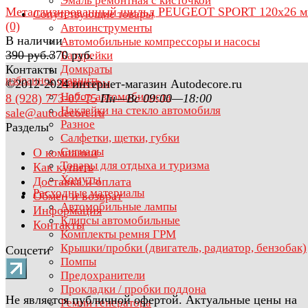
Эмаль ремонтная с кисточкой
Металлизированный шильд PEUGEOT SPORT 120х26 
Сопутствующие товары
(0)
Автоинструменты
В наличии
Автомобильные компрессоры и насосы
390 руб.
370 руб.
Батарейки
Контакты
Домкраты
избранное
сравнить
Канистры
©2012-2024 интернет-магазин Autodecore.ru
Набор автомобилиста
8 (928) 773-07-75
Пн—Вс 09:00—18:00
Наклейки на стекло автомобиля
sale@autodecore.ru
Разное
Разделы
Салфетки, щетки, губки
Сигналы
О компании
Товары для отдыха и туризма
Как купить
Хомуты
Доставка и оплата
Расходные материалы
Обмен и возврат
Автомобильные лампы
Информация
Клипсы автомобильные
Контакты
Комплекты ремня ГРМ
Крышки/пробки (двигатель, радиатор, бензобак)
Соцсети
Помпы
Предохранители
Прокладки / пробки поддона
Не является публичной офертой. Актуальные цены на
Ремни генератора