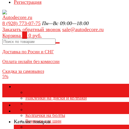
Регистрация
8 (928) 773-07-75
Пн—Вс 09:00—18:00
Заказать обратный звонок
sale@autodecore.ru
Корзина
0
0 руб.
Доставка по Росии и СНГ
Оплата онлайн без комиссии
Скидка за самовывоз
5%
Аксессуары для колёс
Колпачки на диски
Наклейки на диски и колпаки
Колпаки на колеса
Каталог товаров
Колпачки на ниппель
Колпачки на болты
Вентили для шин
Каталог товаров
Заглушки ступицы
×