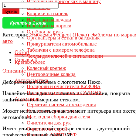
Игрушки на присосках в машину
Ключницы
Купить
Коврики на панель
Накладки на педали
Купить в 1 клик
Накладки на пороги
Оплётки на руль
Категории:
Эмблемы Peugeot (Пежо)
Эмблемы по марка
Органайзеры и сетки в багажник
авто
Прикуриватели автомобильные
Таблички с номером телефона
Обзор
Чехлы для ключей и сигнализации
Отзывы
0
Крепеж колес
Колесный крепеж
Описание
Центровочные кольца
Автокосметика
Декоративная эмблема с логотипом Пежо.
Полироли и очистители КУЗОВА
Полироли и очистители САЛОНА
Наклейка-шильдик выполнена из алюминия, покрыта
Автохимия
защитным полимерным стеклом.
Герметик системы охлаждения
Может использоваться как элемент интерьера или эксте
Кондиционеры металла
Масло для сборки двигателя
автомобиля.
Очистители для рук
Имеет универсальный тип крепления – двусторонний
Очистители спрей
профессиональный скотч 3М.
Присадки АКПП+ГУР