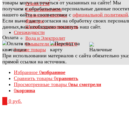
товары могут отличаться от указанных на сайте! Мы
Ремни ГРМ
получаем и обрабатываем персональные данные посети
Свечи зажигания
нашего сайта в соответствии с
официальной политикой
Тормозные колодки
Если вы не даете согласия на обработку своих персона
Фильтры
данных,вам необходимо покинуть наш сайт.
Щетки стеклоочистителя
Спецжидкости
Оплата
Вода и Электролит
Омыватели стекол ЛЕТО
Зимние товары
При использовании материалов с сайта обязательно ука
прямой ссылки на источник.
Избранное
0
избранное
Сравнить товары
0
сравнить
Просмотренные товары
0
вы смотрели
0
корзина
0
0 руб.