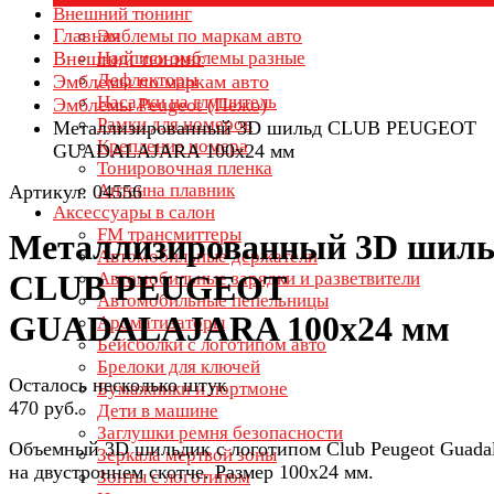
Внешний тюнинг
Главная
Эмблемы по маркам авто
Внешний тюнинг
Надписи эмблемы разные
Дефлекторы
Эмблемы по маркам авто
Насадки на глушитель
Эмблемы Peugeot (Пежо)
Рамки для номеров
Металлизированный 3D шильд CLUB PEUGEOT
Крепление номера
GUADALAJARA 100х24 мм
Тонировочная пленка
Антенна плавник
Артикул: 04556
Аксессуары в салон
FM трансмиттеры
Металлизированный 3D шиль
Автомобильные держатели
Автомобильные зарядки и разветвители
CLUB PEUGEOT
Автомобильные пепельницы
GUADALAJARA 100х24 мм
Ароматизаторы
Бейсболки с логотипом авто
Брелоки для ключей
Осталось несколько штук
Бумажники и портмоне
470 руб.
Дети в машине
Заглушки ремня безопасности
Объемный 3D шильдик с логотипом Club Peugeot Guadal
Зеркала мертвой зоны
на двустроннем скотче. Размер 100х24 мм.
Зонты с логотипом