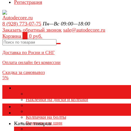
Регистрация
8 (928) 773-07-75
Пн—Вс 09:00—18:00
Заказать обратный звонок
sale@autodecore.ru
Корзина
0
0 руб.
Доставка по Росии и СНГ
Оплата онлайн без комиссии
Скидка за самовывоз
5%
Аксессуары для колёс
Колпачки на диски
Наклейки на диски и колпаки
Колпаки на колеса
Каталог товаров
Колпачки на ниппель
Колпачки на болты
Вентили для шин
Каталог товаров
Заглушки ступицы
×