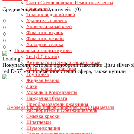
Скотч Стекловолокно Ремонтные ленты
Суперклей
Средняя оценка покупателей: (0)
Токопроводящий клей
Удалитель наклеек
0
Универсальный клей
0
Фиксатор втулок
0
Фиксатор резьбы
0
Холодная сварка
0
Покраска и защита кузова
Tectyl (Тектил)
Автокраски и Эмали аэрозольные
Покупатели, которые приобрели Наклейки Ijitsu silver-b
Антигравий и Мастика
red D-57 мм полимерное стекло сфера, также купили
Грунтовка
Жидкая Резина
Лаки
Мовиль и Консерванты
Наждачная бумага
Преобразователи ржавчины
Растворитель и Обезжириватель
Смывка краски
Шпатлевки
Шумоизоляция