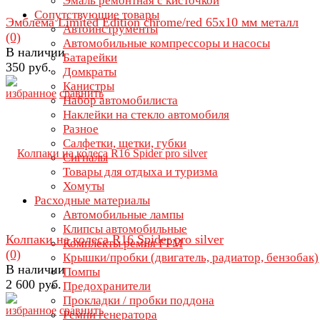
Эмаль ремонтная с кисточкой
Сопутствующие товары
Эмблема Limited Edition chrome/red 65х10 мм металл
Автоинструменты
(0)
Автомобильные компрессоры и насосы
В наличии
Батарейки
350 руб.
Домкраты
Канистры
избранное
сравнить
Набор автомобилиста
Наклейки на стекло автомобиля
Разное
Салфетки, щетки, губки
Сигналы
Товары для отдыха и туризма
Хомуты
Расходные материалы
Автомобильные лампы
Клипсы автомобильные
Колпаки на колеса R16 Spider pro silver
Комплекты ремня ГРМ
(0)
Крышки/пробки (двигатель, радиатор, бензобак)
В наличии
Помпы
2 600 руб.
Предохранители
Прокладки / пробки поддона
избранное
сравнить
Ремни генератора