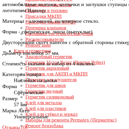
автомобильные колпаки, колпачки и заглушки ступицы 
Присадки в двигатель
логотипом Иджицу.
Присадки в топливо
Присадки МКПП
Материал - алюминий, полимерное стекло.
Присадки химия МОТО
Притирка клапанов
Форма - сферическая, линза (выпуклые)
Промывка системы охлаждения
Раскоксовыватели
Двусторонний скотч нанесен с обратной стороны стике
Ремонт шин
Клеи и герметики
Диаметр наклейки 57 мм.
Анаэробный герметик
Герметик Victor Reinz (Виктор Рейнз)
Стоимость указана за набор из 4 наклеек.
Герметик акриловый
Герметик для АКПП и МКПП
Категория товара
Герметик для глушителя
Наклейки на диски
Герметик для швов
Форма
Герметик медный
Сферические
Герметик силиконовый
Размер
Клей для металла
57 мм
Клей для пластиков
Марка Авто
Клей для стёкол и зеркал
Универсальные
Наборы для ремонта Permatex (Перматекс)
Ремонт бензобака
Отзывы (
0
)