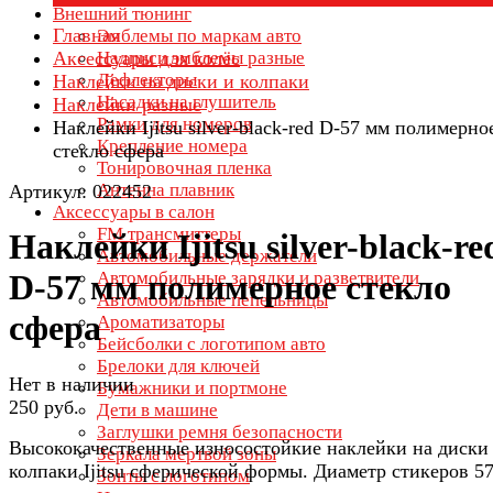
Внешний тюнинг
Главная
Эмблемы по маркам авто
Аксессуары для колёс
Надписи эмблемы разные
Дефлекторы
Наклейки на диски и колпаки
Насадки на глушитель
Наклейки разные
Рамки для номеров
Наклейки Ijitsu silver-black-red D-57 мм полимерно
Крепление номера
стекло сфера
Тонировочная пленка
Антенна плавник
Артикул: 022452
Аксессуары в салон
FM трансмиттеры
Наклейки Ijitsu silver-black-re
Автомобильные держатели
Автомобильные зарядки и разветвители
D-57 мм полимерное стекло
Автомобильные пепельницы
сфера
Ароматизаторы
Бейсболки с логотипом авто
Брелоки для ключей
Нет в наличии
Бумажники и портмоне
250 руб.
Дети в машине
Заглушки ремня безопасности
Высококачественные износостойкие наклейки на диски
Зеркала мертвой зоны
колпаки Ijitsu сферической формы. Диаметр стикеров 57
Зонты с логотипом