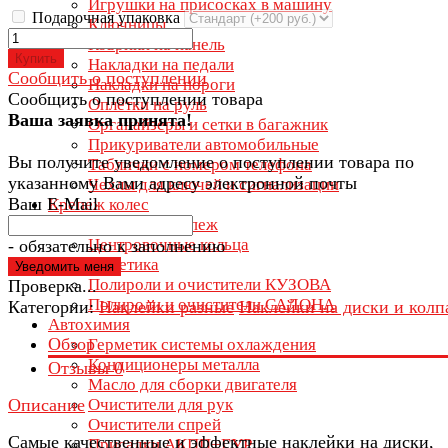
Игрушки на присосках в машину
Подарочная упаковка
Ключницы
Коврики на панель
Купить
Накладки на педали
Сообщить о поступлении
Накладки на пороги
Сообщить о поступлении товара
Оплётки на руль
Ваша заявка принята!
Органайзеры и сетки в багажник
Прикуриватели автомобильные
Вы получите уведомление о поступлении товара по
Таблички с номером телефона
указанному Вами адресу электронной почты
Чехлы для ключей и сигнализации
Ваш E-Mail
Крепеж колес
Колесный крепеж
Центровочные кольца
- обязательно к заполнению
Автокосметика
Полироли и очистители КУЗОВА
Проверка...
Полироли и очистители САЛОНА
Категории:
Наклейки разные
Наклейки на диски и колп
Автохимия
Обзор
Герметик системы охлаждения
Кондиционеры металла
Отзывы
0
Масло для сборки двигателя
Описание
Очистители для рук
Очистители спрей
Самые качественные и эффектные наклейки на диски,
Присадки АКПП+ГУР