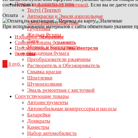
Покраска и защита кузова
соответствии с
официальной политикой
. Если вы не даете сог
Tectyl (Тектил)
Оплата
Автокраски и Эмали аэрозольные
Антигравий и Мастика
При использовании материалов с сайта обязательно указание п
Грунтовка
Жидкая Резина
Избранное
0
избранное
Лаки
Сравнить товары
0
сравнить
Мовиль и Консерванты
Просмотренные товары
0
вы смотрели
Наждачная бумага
0
корзина
Преобразователи ржавчины
0
0 руб.
Растворитель и Обезжириватель
Смывка краски
Шпатлевки
Шумоизоляция
Эмаль ремонтная с кисточкой
Сопутствующие товары
Автоинструменты
Автомобильные компрессоры и насосы
Батарейки
Домкраты
Канистры
Набор автомобилиста