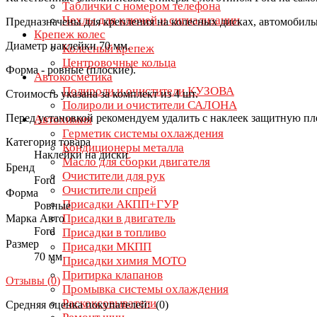
Таблички с номером телефона
Чехлы для ключей и сигнализации
Предназначены для крепления на колесных дисках, автомобиль
Крепеж колес
Диаметр наклейки 70 мм.
Колесный крепеж
Центровочные кольца
Форма - ровные (плоские).
Автокосметика
Полироли и очистители КУЗОВА
Стоимость указана за комплект из 4 шт.
Полироли и очистители САЛОНА
Перед установкой рекомендуем удалить с наклеек защитную пл
Автохимия
Герметик системы охлаждения
Категория товара
Кондиционеры металла
Наклейки на диски
Масло для сборки двигателя
Бренд
Очистители для рук
Ford
Очистители спрей
Форма
Присадки АКПП+ГУР
Ровные
Присадки в двигатель
Марка Авто
Ford
Присадки в топливо
Размер
Присадки МКПП
70 мм
Присадки химия МОТО
Притирка клапанов
Отзывы (
0
)
Промывка системы охлаждения
Раскоксовыватели
Средняя оценка покупателей: (0)