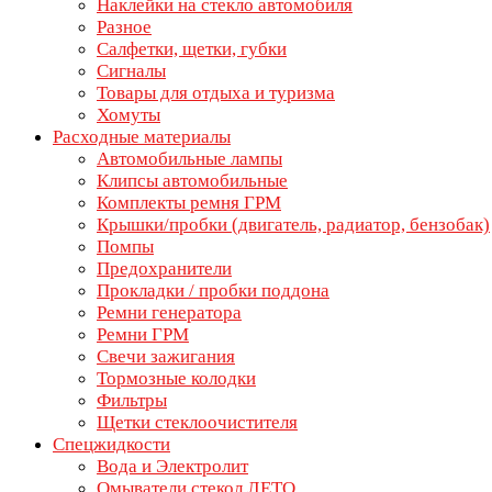
Наклейки на стекло автомобиля
Разное
Салфетки, щетки, губки
Сигналы
Товары для отдыха и туризма
Хомуты
Расходные материалы
Автомобильные лампы
Клипсы автомобильные
Комплекты ремня ГРМ
Крышки/пробки (двигатель, радиатор, бензобак)
Помпы
Предохранители
Прокладки / пробки поддона
Ремни генератора
Ремни ГРМ
Свечи зажигания
Тормозные колодки
Фильтры
Щетки стеклоочистителя
Спецжидкости
Вода и Электролит
Омыватели стекол ЛЕТО