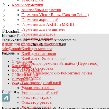
Ремонт шин
0
Клеи и герметики
Анаэробный герметик
0
Герметик Victor Reinz (Виктор Рейнз)
0
Герметик акриловый
0
Герметик для АКПП и МКПП
0
Герметик для глушителя
Герметик для швов
Контакты
Герметик медный
©2012-2024 интернет-магазин Autodecore.ru
Герметик силиконовый
8 (928) 773-07-75
Пн—Вс 09:00—18:00
Клей для металла
sale@autodecore.ru
Разделы
Клей для пластиков
Клей для стёкол и зеркал
О компании
Наборы для ремонта Permatex (Перматекс)
Как купить
Ремонт бензобака
Доставка и оплата
Скотч Стекловолокно Ремонтные ленты
Обмен и возврат
Суперклей
Информация
Токопроводящий клей
Контакты
Удалитель наклеек
Соцсети
Универсальный клей
Фиксатор втулок
Фиксатор резьбы
Холодная сварка
Не является публичной офертой. Актуальные цены на товары м