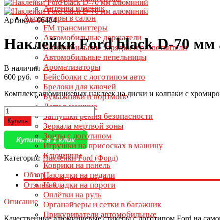
Антенна плавник
Аксессуары в салон
Артикул: 06484
FM трансмиттеры
Автомобильные держатели
Наклейки Ford black D-70 м
Автомобильные зарядки и разветвители
Автомобильные пепельницы
Ароматизаторы
В наличии
Бейсболки с логотипом авто
600 руб.
Брелоки для ключей
Комплект алюминиевых наклеек на диски и колпаки с хромир
Бумажники и портмоне
Дети в машине
Заглушки ремня безопасности
Купить
Зеркала мертвой зоны
Зонты с логотипом
Купить в 1 клик
Игрушки на присосках в машину
Ключницы
Категория:
Наклейки Ford (Форд)
Коврики на панель
Обзор
Накладки на педали
Накладки на пороги
Отзывы
0
Оплётки на руль
Описание
Органайзеры и сетки в багажник
Прикуриватели автомобильные
Качественные алюминиевые стикеры с логотипом Ford на само