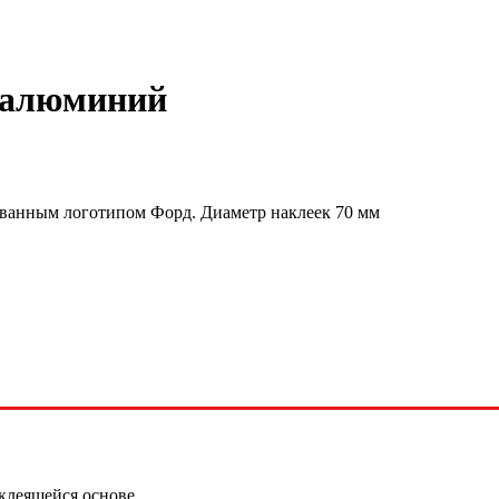
м алюминий
ованным логотипом Форд. Диаметр наклеек 70 мм
клеящейся основе.