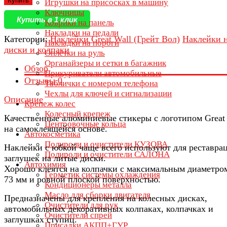
Купить
Игрушки на присосках в машину
Ключницы
Купить в 1 клик
Коврики на панель
Накладки на педали
Категории:
Наклейки Great Wall (Грейт Вол)
Наклейки 
Накладки на пороги
диски и колпаки
Оплётки на руль
Органайзеры и сетки в багажник
Обзор
Прикуриватели автомобильные
Отзывы
0
Таблички с номером телефона
Чехлы для ключей и сигнализации
Описание
Крепеж колес
Колесный крепеж
Качественные алюминиевые стикеры с логотипом Great
Центровочные кольца
на самоклеящейся основе.
Автокосметика
Полироли и очистители КУЗОВА
Наклейки с юбкой чаще всего используют для реставра
Полироли и очистители САЛОНА
заглушек на литые диски.
Автохимия
Хорошо клеятся на колпачки с максимальным диаметром
Герметик системы охлаждения
73 мм и ровной плоской поверхностью.
Кондиционеры металла
Масло для сборки двигателя
Предназначены для крепления на колесных дисках,
Очистители для рук
автомобильных декоративных колпаках, колпачках и
Очистители спрей
заглушках ступиц.
Присадки АКПП+ГУР