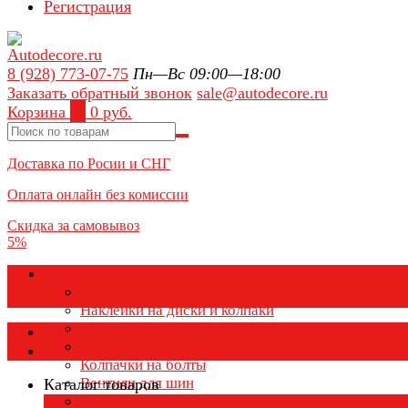
Регистрация
8 (928) 773-07-75
Пн—Вс 09:00—18:00
Заказать обратный звонок
sale@autodecore.ru
Корзина
0
0 руб.
Доставка по Росии и СНГ
Оплата онлайн без комиссии
Скидка за самовывоз
5%
Аксессуары для колёс
Колпачки на диски
Наклейки на диски и колпаки
Колпаки на колеса
Каталог товаров
Колпачки на ниппель
Колпачки на болты
Вентили для шин
Каталог товаров
Заглушки ступицы
×