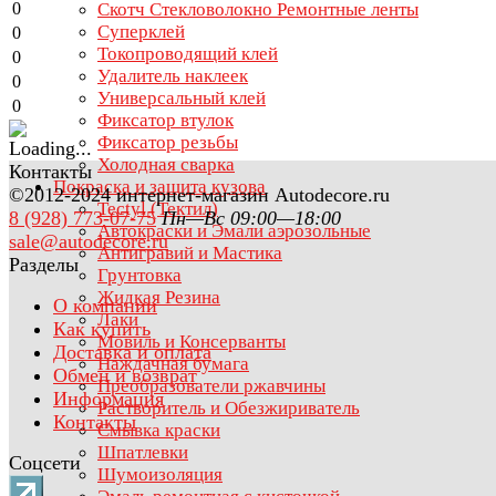
0
Скотч Стекловолокно Ремонтные ленты
Суперклей
0
Токопроводящий клей
0
Удалитель наклеек
0
Универсальный клей
0
Фиксатор втулок
Фиксатор резьбы
Холодная сварка
Контакты
Покраска и защита кузова
©2012-2024 интернет-магазин Autodecore.ru
Tectyl (Тектил)
8 (928) 773-07-75
Пн—Вс 09:00—18:00
Автокраски и Эмали аэрозольные
sale@autodecore.ru
Антигравий и Мастика
Разделы
Грунтовка
Жидкая Резина
О компании
Лаки
Как купить
Мовиль и Консерванты
Доставка и оплата
Наждачная бумага
Обмен и возврат
Преобразователи ржавчины
Информация
Растворитель и Обезжириватель
Контакты
Смывка краски
Шпатлевки
Соцсети
Шумоизоляция