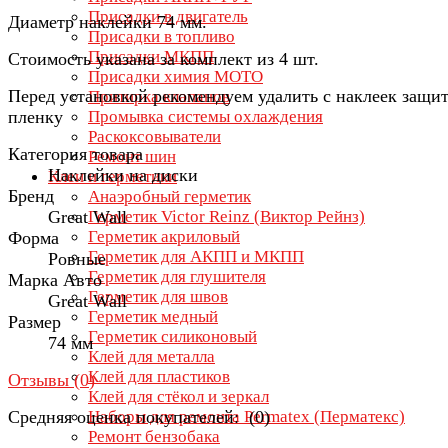
Присадки в двигатель
Диаметр наклейки 74 мм.
Присадки в топливо
Присадки МКПП
Стоимость указана за комплект из 4 шт.
Присадки химия МОТО
Перед установкой рекомендуем удалить с наклеек защи
Притирка клапанов
пленку
Промывка системы охлаждения
Раскоксовыватели
Категория товара
Ремонт шин
Наклейки на диски
Клеи и герметики
Бренд
Анаэробный герметик
Great Wall
Герметик Victor Reinz (Виктор Рейнз)
Герметик акриловый
Форма
Герметик для АКПП и МКПП
Ровные
Герметик для глушителя
Марка Авто
Герметик для швов
Great Wall
Герметик медный
Размер
Герметик силиконовый
74 мм
Клей для металла
Клей для пластиков
Отзывы (
0
)
Клей для стёкол и зеркал
Средняя оценка покупателей: (0)
Наборы для ремонта Permatex (Перматекс)
Ремонт бензобака