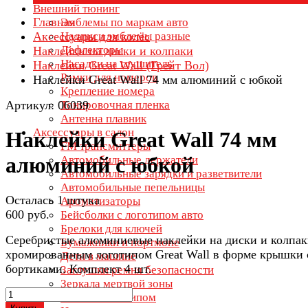
Внешний тюнинг
Главная
Эмблемы по маркам авто
Аксессуары для колёс
Надписи эмблемы разные
Дефлекторы
Наклейки на диски и колпаки
Насадки на глушитель
Наклейки Great Wall (Грейт Вол)
Рамки для номеров
Наклейки Great Wall 74 мм алюминий с юбкой
Крепление номера
Артикул: 06039
Тонировочная пленка
Антенна плавник
Аксессуары в салон
Наклейки Great Wall 74 мм
FM трансмиттеры
алюминий с юбкой
Автомобильные держатели
Автомобильные зарядки и разветвители
Автомобильные пепельницы
Осталась 1 штука
Ароматизаторы
600 руб.
Бейсболки с логотипом авто
Брелоки для ключей
Серебристые алюминиевые наклейки на диски и колпак
Бумажники и портмоне
хромированным логотипом Great Wall в форме крышки 
Дети в машине
бортиками. Комплект 4 шт.
Заглушки ремня безопасности
Зеркала мертвой зоны
Зонты с логотипом