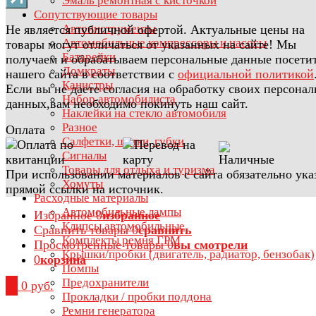
Эмаль ремонтная с кисточкой
Сопутствующие товары
Автоинструменты
Не является публичной офертой. Актуальные цены на
Автомобильные компрессоры и насосы
товары могут отличаться от указанных на сайте! Мы
Батарейки
получаем и обрабатываем персональные данные посети
Домкраты
нашего сайта в соответствии с
официальной политикой
Канистры
Если вы не даете согласия на обработку своих персона
Набор автомобилиста
данных,вам необходимо покинуть наш сайт.
Наклейки на стекло автомобиля
Разное
Оплата
Салфетки, щетки, губки
Сигналы
Товары для отдыха и туризма
При использовании материалов с сайта обязательно ука
Хомуты
прямой ссылки на источник.
Расходные материалы
Автомобильные лампы
Избранное
0
избранное
Клипсы автомобильные
Сравнить товары
0
сравнить
Комплекты ремня ГРМ
Просмотренные товары
0
вы смотрели
Крышки/пробки (двигатель, радиатор, бензобак)
0
корзина
Помпы
Предохранители
0
0 руб.
Прокладки / пробки поддона
Ремни генератора