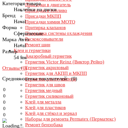
Категория товара
Присадки в двигатель
Наклейки на диски
Присадки в топливо
Бренд
Присадки МКПП
Haval
Присадки химия МОТО
Форма
Притирка клапанов
Сферические
Промывка системы охлаждения
Раскоксовыватели
Марка Авто
Ремонт шин
Haval
Клеи и герметики
Размер
Анаэробный герметик
54 мм
Герметик Victor Reinz (Виктор Рейнз)
Герметик акриловый
Отзывы (
0
)
Герметик для АКПП и МКПП
Средняя оценка покупателей: (0)
Герметик для глушителя
Герметик для швов
0
Герметик медный
0
Герметик силиконовый
Клей для металла
0
Клей для пластиков
0
Клей для стёкол и зеркал
0
Наборы для ремонта Permatex (Перматекс)
Ремонт бензобака