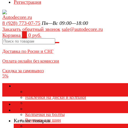
Регистрация
8 (928) 773-07-75
Пн—Вс 09:00—18:00
Заказать обратный звонок
sale@autodecore.ru
Корзина
0
0 руб.
Доставка по Росии и СНГ
Оплата онлайн без комиссии
Скидка за самовывоз
5%
Аксессуары для колёс
Колпачки на диски
Наклейки на диски и колпаки
Колпаки на колеса
Каталог товаров
Колпачки на ниппель
Колпачки на болты
Вентили для шин
Каталог товаров
Заглушки ступицы
×