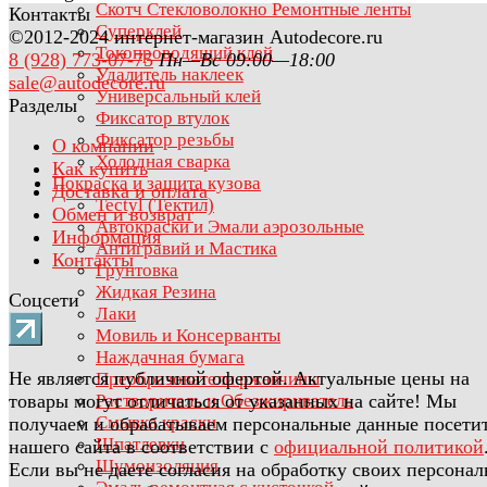
Скотч Стекловолокно Ремонтные ленты
Контакты
Суперклей
©2012-2024 интернет-магазин Autodecore.ru
Токопроводящий клей
8 (928) 773-07-75
Пн—Вс 09:00—18:00
Удалитель наклеек
sale@autodecore.ru
Универсальный клей
Разделы
Фиксатор втулок
Фиксатор резьбы
О компании
Холодная сварка
Как купить
Покраска и защита кузова
Доставка и оплата
Tectyl (Тектил)
Обмен и возврат
Автокраски и Эмали аэрозольные
Информация
Антигравий и Мастика
Контакты
Грунтовка
Жидкая Резина
Соцсети
Лаки
Мовиль и Консерванты
Наждачная бумага
Не является публичной офертой. Актуальные цены на
Преобразователи ржавчины
товары могут отличаться от указанных на сайте! Мы
Растворитель и Обезжириватель
Смывка краски
получаем и обрабатываем персональные данные посети
Шпатлевки
нашего сайта в соответствии с
официальной политикой
Шумоизоляция
Если вы не даете согласия на обработку своих персона