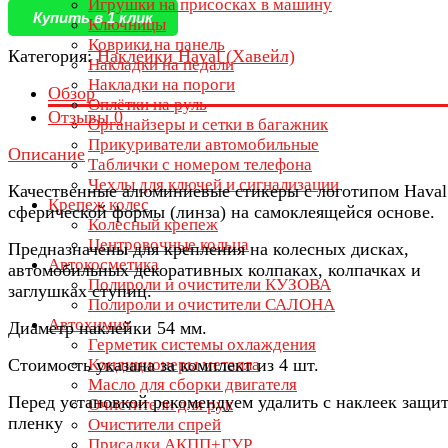
Игрушки на присосках в машину
Купить в 1 клик
Ключницы
Коврики на панель
Категория:
Наклейки Haval (Хавейл)
Накладки на педали
Накладки на пороги
Обзор
Оплётки на руль
Отзывы
0
Органайзеры и сетки в багажник
Прикуриватели автомобильные
Описание
Таблички с номером телефона
Чехлы для ключей и сигнализации
Качественные алюминиевые стикеры с логотипом Haval
Крепеж колес
сферической формы (линза) на самоклеящейся основе.
Колесный крепеж
Центровочные кольца
Предназначены для крепления на колесных дисках,
Автокосметика
автомобильных декоративных колпаках, колпачках и
Полироли и очистители КУЗОВА
заглушках ступиц.
Полироли и очистители САЛОНА
Автохимия
Диаметр наклейки 54 мм.
Герметик системы охлаждения
Стоимость указана за комплект из 4 шт.
Кондиционеры металла
Масло для сборки двигателя
Перед установкой рекомендуем удалить с наклеек защи
Очистители для рук
пленку
Очистители спрей
Присадки АКПП+ГУР