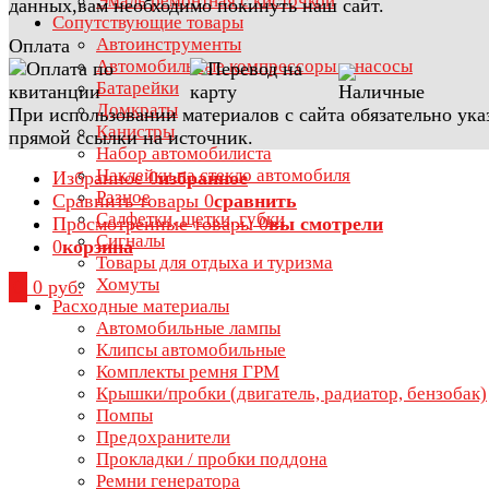
Эмаль ремонтная с кисточкой
данных,вам необходимо покинуть наш сайт.
Сопутствующие товары
Автоинструменты
Оплата
Автомобильные компрессоры и насосы
Батарейки
Домкраты
При использовании материалов с сайта обязательно ука
Канистры
прямой ссылки на источник.
Набор автомобилиста
Наклейки на стекло автомобиля
Избранное
0
избранное
Разное
Сравнить товары
0
сравнить
Салфетки, щетки, губки
Просмотренные товары
0
вы смотрели
Сигналы
0
корзина
Товары для отдыха и туризма
Хомуты
0
0 руб.
Расходные материалы
Автомобильные лампы
Клипсы автомобильные
Комплекты ремня ГРМ
Крышки/пробки (двигатель, радиатор, бензобак)
Помпы
Предохранители
Прокладки / пробки поддона
Ремни генератора