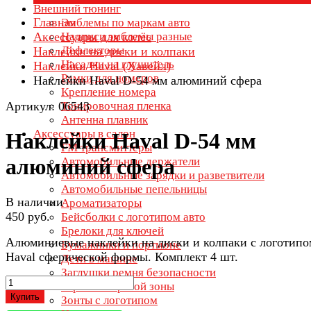
Внешний тюнинг
Главная
Эмблемы по маркам авто
Аксессуары для колёс
Надписи эмблемы разные
Дефлекторы
Наклейки на диски и колпаки
Насадки на глушитель
Наклейки Haval (Хавейл)
Рамки для номеров
Наклейки Haval D-54 мм алюминий сфера
Крепление номера
Артикул: 06543
Тонировочная пленка
Антенна плавник
Аксессуары в салон
Наклейки Haval D-54 мм
FM трансмиттеры
алюминий сфера
Автомобильные держатели
Автомобильные зарядки и разветвители
Автомобильные пепельницы
В наличии
Ароматизаторы
450 руб.
Бейсболки с логотипом авто
Брелоки для ключей
Алюминиевые наклейки на диски и колпаки с логотипо
Бумажники и портмоне
Haval сферической формы. Комплект 4 шт.
Дети в машине
Заглушки ремня безопасности
Зеркала мертвой зоны
Купить
Зонты с логотипом