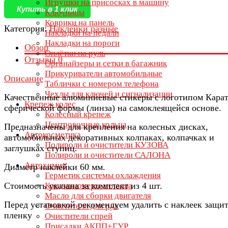
Игрушки на присосках в машину
Купить в 1 клик
Ключницы
Коврики на панель
Категория:
Наклейки разные
Накладки на педали
Накладки на пороги
Обзор
Оплётки на руль
Отзывы
0
Органайзеры и сетки в багажник
Прикуриватели автомобильные
Описание
Таблички с номером телефона
Чехлы для ключей и сигнализации
Качественные алюминиевые стикеры с логотипом Карат
Крепеж колес
сферической формы (линза) на самоклеящейся основе.
Колесный крепеж
Центровочные кольца
Предназначены для крепления на колесных дисках,
Автокосметика
автомобильных декоративных колпаках, колпачках и
Полироли и очистители КУЗОВА
заглушках ступиц.
Полироли и очистители САЛОНА
Автохимия
Диаметр наклейки 60 мм.
Герметик системы охлаждения
Стоимость указана за комплект из 4 шт.
Кондиционеры металла
Масло для сборки двигателя
Перед установкой рекомендуем удалить с наклеек защи
Очистители для рук
пленку
Очистители спрей
Присадки АКПП+ГУР