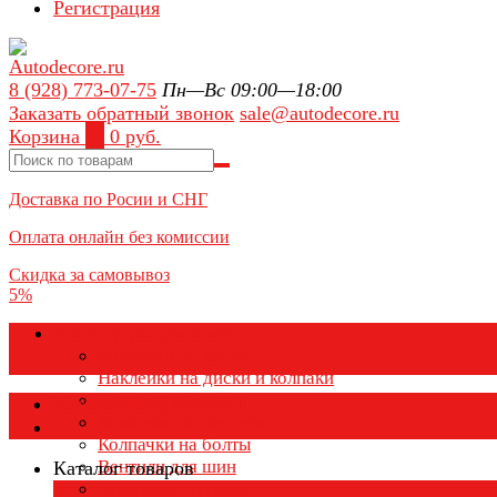
Регистрация
8 (928) 773-07-75
Пн—Вс 09:00—18:00
Заказать обратный звонок
sale@autodecore.ru
Корзина
0
0 руб.
Доставка по Росии и СНГ
Оплата онлайн без комиссии
Скидка за самовывоз
5%
Аксессуары для колёс
Колпачки на диски
Наклейки на диски и колпаки
Колпаки на колеса
Каталог товаров
Колпачки на ниппель
Колпачки на болты
Вентили для шин
Каталог товаров
Заглушки ступицы
×