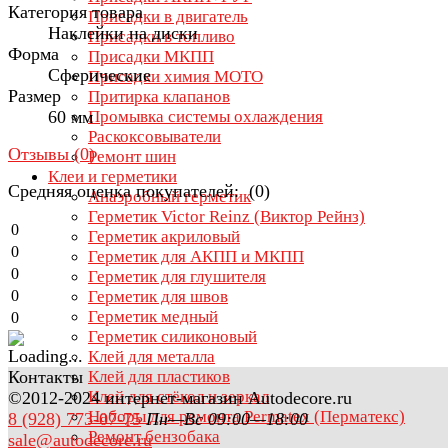
Категория товара
Присадки в двигатель
Наклейки на диски
Присадки в топливо
Форма
Присадки МКПП
Сферические
Присадки химия МОТО
Размер
Притирка клапанов
60 мм
Промывка системы охлаждения
Раскоксовыватели
Отзывы (
0
)
Ремонт шин
Клеи и герметики
Средняя оценка покупателей: (0)
Анаэробный герметик
Герметик Victor Reinz (Виктор Рейнз)
0
Герметик акриловый
0
Герметик для АКПП и МКПП
0
Герметик для глушителя
0
Герметик для швов
Герметик медный
0
Герметик силиконовый
Клей для металла
Контакты
Клей для пластиков
Клей для стёкол и зеркал
©2012-2024 интернет-магазин Autodecore.ru
Наборы для ремонта Permatex (Перматекс)
8 (928) 773-07-75
Пн—Вс 09:00—18:00
Ремонт бензобака
sale@autodecore.ru