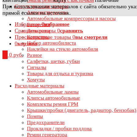
Эмаль ремонтная с кисточкой
При использовании материалов с сайта обязательно ука
Сопутствующие товары
Автоинструменты
прямой ссылки на источник.
Автомобильные компрессоры и насосы
Избранное
0
избранное
Батарейки
Сравнить товары
0
сравнить
Домкраты
Просмотренные товары
0
вы смотрели
Канистры
Набор автомобилиста
0
корзина
Наклейки на стекло автомобиля
0
0 руб.
Разное
Салфетки, щетки, губки
Сигналы
Товары для отдыха и туризма
Хомуты
Расходные материалы
Автомобильные лампы
Клипсы автомобильные
Комплекты ремня ГРМ
Крышки/пробки (двигатель, радиатор, бензобак)
Помпы
Предохранители
Прокладки / пробки поддона
Ремни генератора