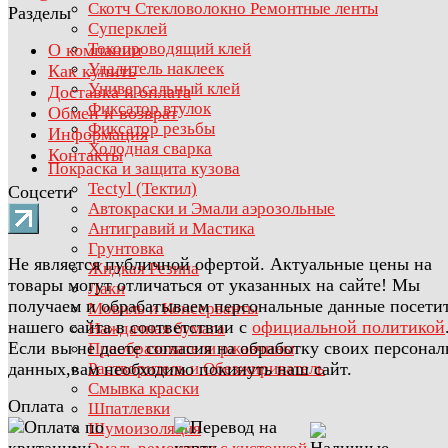
Скотч Стекловолокно Ремонтные ленты
Разделы
Суперклей
Токопроводящий клей
О компании
Удалитель наклеек
Как купить
Универсальный клей
Доставка и оплата
Фиксатор втулок
Обмен и возврат
Фиксатор резьбы
Информация
Холодная сварка
Контакты
Покраска и защита кузова
Tectyl (Тектил)
Соцсети
Автокраски и Эмали аэрозольные
Антигравий и Мастика
Грунтовка
Не является публичной офертой. Актуальные цены на
Жидкая Резина
товары могут отличаться от указанных на сайте! Мы
Лаки
получаем и обрабатываем персональные данные посети
Мовиль и Консерванты
нашего сайта в соответствии с
официальной политикой
Наждачная бумага
Если вы не даете согласия на обработку своих персона
Преобразователи ржавчины
данных,вам необходимо покинуть наш сайт.
Растворитель и Обезжириватель
Смывка краски
Оплата
Шпатлевки
Шумоизоляция