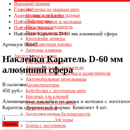
Внешний тюнинг
Главная
Эмблемы по маркам авто
Аксессуары для колёс
Надписи эмблемы разные
Дефлекторы
Наклейки на диски и колпаки
Насадки на глушитель
Наклейки разные
Рамки для номеров
Наклейки Каратель D-60 мм алюминий сфера
Крепление номера
Артикул: 06647
Тонировочная пленка
Антенна плавник
Аксессуары в салон
Наклейки Каратель D-60 мм
FM трансмиттеры
алюминий сфера
Автомобильные держатели
Автомобильные зарядки и разветвители
Автомобильные пепельницы
В наличии
Ароматизаторы
450 руб.
Бейсболки с логотипом авто
Брелоки для ключей
Алюминиевые наклейки на диски и колпаки с логотипо
Бумажники и портмоне
Каратель сферической формы. Комплект 4 шт.
Дети в машине
Заглушки ремня безопасности
Зеркала мертвой зоны
Купить
Зонты с логотипом