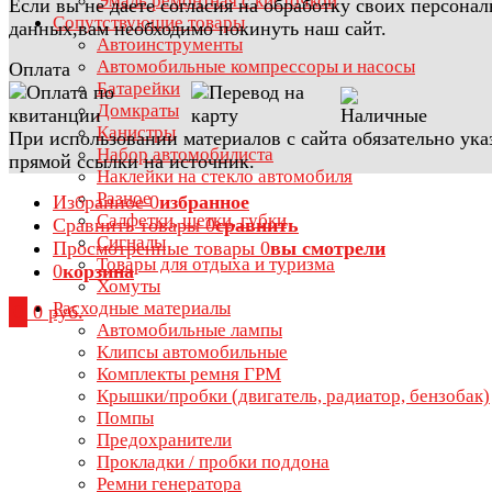
Эмаль ремонтная с кисточкой
Если вы не даете согласия на обработку своих персона
Сопутствующие товары
данных,вам необходимо покинуть наш сайт.
Автоинструменты
Автомобильные компрессоры и насосы
Оплата
Батарейки
Домкраты
Канистры
При использовании материалов с сайта обязательно ука
Набор автомобилиста
прямой ссылки на источник.
Наклейки на стекло автомобиля
Разное
Избранное
0
избранное
Салфетки, щетки, губки
Сравнить товары
0
сравнить
Сигналы
Просмотренные товары
0
вы смотрели
Товары для отдыха и туризма
0
корзина
Хомуты
Расходные материалы
0
0 руб.
Автомобильные лампы
Клипсы автомобильные
Комплекты ремня ГРМ
Крышки/пробки (двигатель, радиатор, бензобак)
Помпы
Предохранители
Прокладки / пробки поддона
Ремни генератора