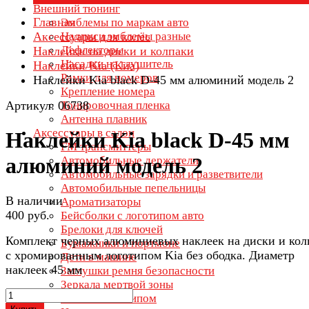
Внешний тюнинг
Главная
Эмблемы по маркам авто
Аксессуары для колёс
Надписи эмблемы разные
Дефлекторы
Наклейки на диски и колпаки
Насадки на глушитель
Наклейки Kia (Киа)
Рамки для номеров
Наклейки Kia black D-45 мм алюминий модель 2
Крепление номера
Артикул: 06738
Тонировочная пленка
Антенна плавник
Аксессуары в салон
Наклейки Kia black D-45 мм
FM трансмиттеры
алюминий модель 2
Автомобильные держатели
Автомобильные зарядки и разветвители
Автомобильные пепельницы
В наличии
Ароматизаторы
400 руб.
Бейсболки с логотипом авто
Брелоки для ключей
Комплект черных алюминиевых наклеек на диски и кол
Бумажники и портмоне
с хромированным логотипом Kia без ободка. Диаметр
Дети в машине
наклеек 45 мм
Заглушки ремня безопасности
Зеркала мертвой зоны
Зонты с логотипом