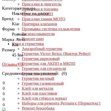
Присадки в двигатель
Категория товара
Присадки в топливо
Наклейки на диски
Присадки МКПП
Бренд
Присадки химия МОТО
Kia
Притирка клапанов
Форма
Промывка системы охлаждения
Раскоксовыватели
Ровные
Ремонт шин
Марка Авто
Клеи и герметики
Kia
Анаэробный герметик
Размер
Герметик Victor Reinz (Виктор Рейнз)
45 мм
Герметик акриловый
Герметик для АКПП и МКПП
Отзывы (
0
)
Герметик для глушителя
Средняя оценка покупателей: (0)
Герметик для швов
Герметик медный
0
Герметик силиконовый
Клей для металла
0
Клей для пластиков
0
Клей для стёкол и зеркал
0
Наборы для ремонта Permatex (Перматекс)
0
Ремонт бензобака