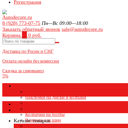
Регистрация
8 (928) 773-07-75
Пн—Вс 09:00—18:00
Заказать обратный звонок
sale@autodecore.ru
Корзина
0
0 руб.
Доставка по Росии и СНГ
Оплата онлайн без комиссии
Скидка за самовывоз
5%
Аксессуары для колёс
Колпачки на диски
Наклейки на диски и колпаки
Колпаки на колеса
Каталог товаров
Колпачки на ниппель
Колпачки на болты
Вентили для шин
Каталог товаров
Заглушки ступицы
×