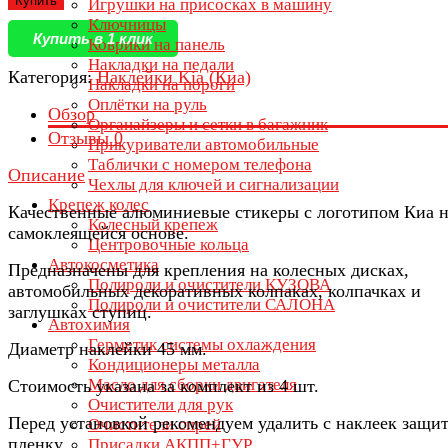
Купить
Игрушки на присосках в машину
Ключницы
Купить в 1 клик
Коврики на панель
Накладки на педали
Категория:
Наклейки Kia (Киа)
Накладки на пороги
Оплётки на руль
Обзор
Органайзеры и сетки в багажник
Отзывы
0
Прикуриватели автомобильные
Таблички с номером телефона
Описание
Чехлы для ключей и сигнализации
Крепеж колес
Качественные алюминиевые стикеры с логотипом Киа 
Колесный крепеж
самоклеящейся основе.
Центровочные кольца
Автокосметика
Предназначены для крепления на колесных дисках,
Полироли и очистители КУЗОВА
автомобильных декоративных колпаках, колпачках и
Полироли и очистители САЛОНА
заглушках ступиц.
Автохимия
Герметик системы охлаждения
Диаметр наклейки 45 мм.
Кондиционеры металла
Масло для сборки двигателя
Стоимость указана за комплект из 4 шт.
Очистители для рук
Перед установкой рекомендуем удалить с наклеек защи
Очистители спрей
пленку.
Присадки АКПП+ГУР