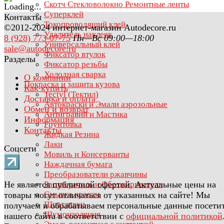
Скотч Стекловолокно Ремонтные ленты
Суперклей
Контакты
Токопроводящий клей
©2012-2024 интернет-магазин Autodecore.ru
Удалитель наклеек
8 (928) 773-07-75
Пн—Вс 09:00—18:00
Универсальный клей
sale@autodecore.ru
Фиксатор втулок
Разделы
Фиксатор резьбы
Холодная сварка
О компании
Покраска и защита кузова
Как купить
Tectyl (Тектил)
Доставка и оплата
Автокраски и Эмали аэрозольные
Обмен и возврат
Антигравий и Мастика
Информация
Грунтовка
Контакты
Жидкая Резина
Лаки
Соцсети
Мовиль и Консерванты
Наждачная бумага
Преобразователи ржавчины
Не является публичной офертой. Актуальные цены на
Растворитель и Обезжириватель
Смывка краски
товары могут отличаться от указанных на сайте! Мы
Шпатлевки
получаем и обрабатываем персональные данные посети
Шумоизоляция
нашего сайта в соответствии с
официальной политикой