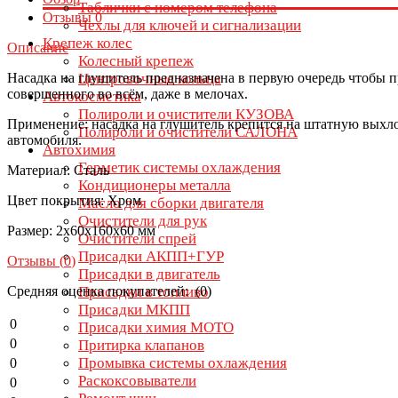
Таблички с номером телефона
Отзывы
0
Чехлы для ключей и сигнализации
Крепеж колес
Описание
Колесный крепеж
Насадка на глушитель предназначена в первую очередь чтобы 
Центровочные кольца
совершенного во всём, даже в мелочах.
Автокосметика
Полироли и очистители КУЗОВА
Применение: насадка на глушитель крепится на штатную выхло
Полироли и очистители САЛОНА
автомобиля.
Автохимия
Герметик системы охлаждения
Материал: Сталь
Кондиционеры металла
Цвет покрытия: Хром
Масло для сборки двигателя
Очистители для рук
Размер: 2x60х160х60 мм
Очистители спрей
Присадки АКПП+ГУР
Отзывы (
0
)
Присадки в двигатель
Средняя оценка покупателей: (0)
Присадки в топливо
Присадки МКПП
0
Присадки химия МОТО
0
Притирка клапанов
Промывка системы охлаждения
0
Раскоксовыватели
0