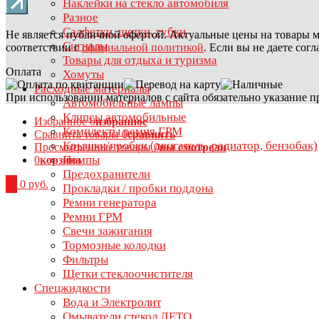
Наклейки на стекло автомобиля
Разное
Салфетки, щетки, губки
Не является публичной офертой. Актуальные цены на товары м
Сигналы
соответствии с
официальной политикой
. Если вы не даете сог
Товары для отдыха и туризма
Оплата
Хомуты
Расходные материалы
При использовании материалов с сайта обязательно указание п
Автомобильные лампы
Клипсы автомобильные
Избранное
0
избранное
Комплекты ремня ГРМ
Сравнить товары
0
сравнить
Крышки/пробки (двигатель, радиатор, бензобак)
Просмотренные товары
0
вы смотрели
Помпы
0
корзина
Предохранители
0
0 руб.
Прокладки / пробки поддона
Ремни генератора
Ремни ГРМ
Свечи зажигания
Тормозные колодки
Фильтры
Щетки стеклоочистителя
Спецжидкости
Вода и Электролит
Омыватели стекол ЛЕТО