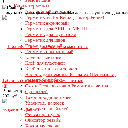
Ремонт шин
0
Клеи и герметики
Анаэробный герметик
Покупатели, которые приобрели Насадка на глушитель двойна
Герметик Victor Reinz (Виктор Рейнз)
Герметик акриловый
Герметик для АКПП и МКПП
Герметик для глушителя
Герметик для швов
Герметик медный
Герметик силиконовый
Клей для металла
Клей для пластиков
Клей для стёкол и зеркал
Наборы для ремонта Permatex (Перматекс)
Ремонт бензобака
Табличка с номером телефона магнитная
(0)
Скотч Стекловолокно Ремонтные ленты
В наличии
Суперклей
200 руб.
Токопроводящий клей
Удалитель наклеек
Универсальный клей
избранное
сравнить
Фиксатор втулок
Фиксатор резьбы
Холодная сварка