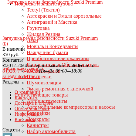
Покраска и защита кузова
Tectyl (Тектил)
Автокраски и Эмали аэрозольные
Антигравий и Мастика
Грунтовка
Жидкая Резина
Заглушка ремня безопасности Suzuki Premium
Лаки
(0)
Мовиль и Консерванты
В наличии
Наждачная бумага
350 руб.
Преобразователи ржавчины
Контакты
Растворитель и Обезжириватель
©2012-2024 интернет-магазин Autodecore.ru
избранное
сравнить
Смывка краски
8 (928) 773-07-75
Пн—Вс 09:00—18:00
sale@autodecore.ru
Шпатлевки
Разделы
Шумоизоляция
Эмаль ремонтная с кисточкой
О компании
Сопутствующие товары
Как купить
Автоинструменты
Доставка и оплата
Автомобильные компрессоры и насосы
Обмен и возврат
Батарейки
Информация
Домкраты
Контакты
Канистры
Соцсети
Набор автомобилиста