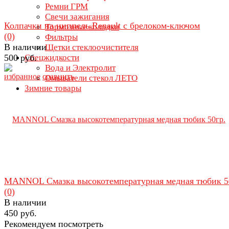
Ремни ГРМ
Свечи зажигания
Колпачки на ниппель Renault с брелоком-ключом
Тормозные колодки
(0)
Фильтры
В наличии
Щетки стеклоочистителя
500 руб.
Спецжидкости
Вода и Электролит
избранное
сравнить
Омыватели стекол ЛЕТО
Зимние товары
MANNOL Смазка высокотемпературная медная тюбик 5
(0)
В наличии
450 руб.
Рекомендуем посмотреть