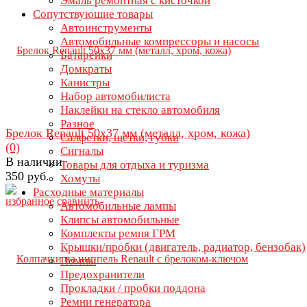
Эмаль ремонтная с кисточкой
Сопутствующие товары
Автоинструменты
Автомобильные компрессоры и насосы
Батарейки
Домкраты
Канистры
Набор автомобилиста
Наклейки на стекло автомобиля
Разное
Брелок Renault 50х37 мм (металл, хром, кожа)
Салфетки, щетки, губки
(0)
Сигналы
В наличии
Товары для отдыха и туризма
350 руб.
Хомуты
Расходные материалы
избранное
сравнить
Автомобильные лампы
Клипсы автомобильные
Комплекты ремня ГРМ
Крышки/пробки (двигатель, радиатор, бензобак)
Помпы
Предохранители
Прокладки / пробки поддона
Ремни генератора