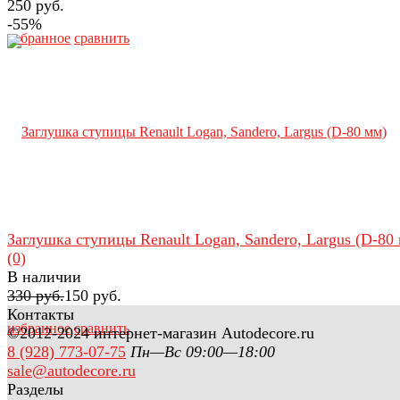
250 руб.
-55%
избранное
сравнить
Заглушка ступицы Renault Logan, Sandero, Largus (D-80
(0)
В наличии
330 руб.
150 руб.
Контакты
избранное
сравнить
©2012-2024 интернет-магазин Autodecore.ru
8 (928) 773-07-75
Пн—Вс 09:00—18:00
sale@autodecore.ru
Разделы