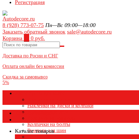
Регистрация
8 (928) 773-07-75
Пн—Вс 09:00—18:00
Заказать обратный звонок
sale@autodecore.ru
Корзина
0
0 руб.
Доставка по Росии и СНГ
Оплата онлайн без комиссии
Скидка за самовывоз
5%
Аксессуары для колёс
Колпачки на диски
Наклейки на диски и колпаки
Колпаки на колеса
Каталог товаров
Колпачки на ниппель
Колпачки на болты
Вентили для шин
Каталог товаров
Заглушки ступицы
×