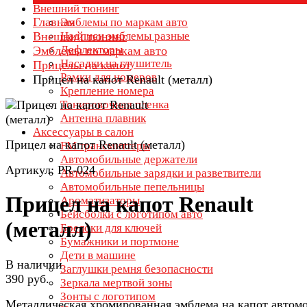
Внешний тюнинг
Главная
Эмблемы по маркам авто
Внешний тюнинг
Надписи эмблемы разные
Дефлекторы
Эмблемы по маркам авто
Насадки на глушитель
Прицелы на капот
Рамки для номеров
Прицел на капот Renault (металл)
Крепление номера
Тонировочная пленка
Антенна плавник
Аксессуары в салон
Прицел на капот Renault (металл)
FM трансмиттеры
Автомобильные держатели
Артикул: PR-024
Автомобильные зарядки и разветвители
Автомобильные пепельницы
Прицел на капот Renault
Ароматизаторы
Бейсболки с логотипом авто
(металл)
Брелоки для ключей
Бумажники и портмоне
Дети в машине
В наличии
Заглушки ремня безопасности
390 руб.
Зеркала мертвой зоны
Зонты с логотипом
Металлическая хромированная эмблема на капот автом