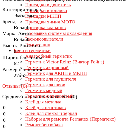
Присадки в двигатель
Категория товара
Присадки в топливо
Эмблемы
Присадки МКПП
Бренд
Присадки химия МОТО
Renault
Притирка клапанов
Марка Авто
Промывка системы охлаждения
Раскоксовыватели
Renault
Ремонт шин
Высота логотипа
Клеи и герметики
62
Анаэробный герметик
Ширина логотипа
Герметик Victor Reinz (Виктор Рейнз)
62
Герметик акриловый
Размер основания
Герметик для АКПП и МКПП
27х63
Герметик для глушителя
Герметик для швов
Отзывы (
0
)
Герметик медный
Герметик силиконовый
Средняя оценка покупателей: (0)
Клей для металла
Клей для пластиков
0
Клей для стёкол и зеркал
0
Наборы для ремонта Permatex (Перматекс)
0
Ремонт бензобака
0