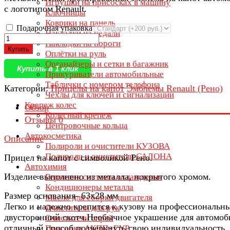
Игрушки на присосках в машину
с логотипом Renault.
Ключницы
Коврики на панель
Подарочная упаковка
Накладки на педали
Накладки на пороги
Купить
Оплётки на руль
Органайзеры и сетки в багажник
Купить в 1 клик
Прикуриватели автомобильные
Таблички с номером телефона
Категории:
Прицелы на капот
Эмблемы Renault (Рено)
Чехлы для ключей и сигнализации
Крепеж колес
Обзор
Колесный крепеж
Отзывы
0
Центровочные кольца
Автокосметика
Описание
Полироли и очистители КУЗОВА
Полироли и очистители САЛОНА
Прицел на капот с символикой Рено.
Автохимия
Изделие выполнено из металла, покрытого хромом.
Герметик системы охлаждения
Кондиционеры металла
Размер основания- 63х28 мм
Масло для сборки двигателя
Легко и надежно крепится к кузову на профессиональн
Очистители для рук
двусторонний скотч.Необычное украшение для автомоб
Очистители спрей
отличный способ подчеркнуть свою индивидуальность.
Присадки АКПП+ГУР