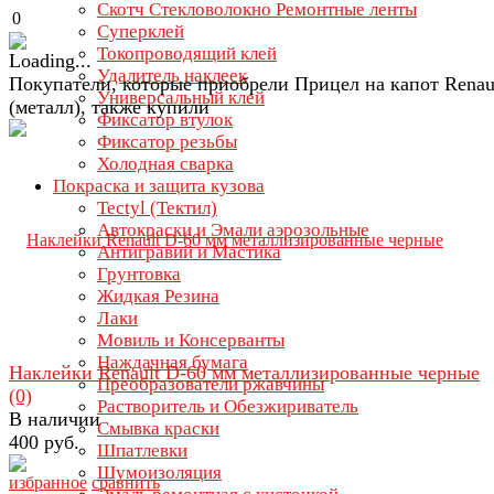
Скотч Стекловолокно Ремонтные ленты
0
Суперклей
Токопроводящий клей
Удалитель наклеек
Покупатели, которые приобрели Прицел на капот Renau
Универсальный клей
(металл), также купили
Фиксатор втулок
Фиксатор резьбы
Холодная сварка
Покраска и защита кузова
Tectyl (Тектил)
Автокраски и Эмали аэрозольные
Антигравий и Мастика
Грунтовка
Жидкая Резина
Лаки
Мовиль и Консерванты
Наждачная бумага
Наклейки Renault D-60 мм металлизированные черные
Преобразователи ржавчины
(0)
Растворитель и Обезжириватель
В наличии
Смывка краски
400 руб.
Шпатлевки
Шумоизоляция
избранное
сравнить