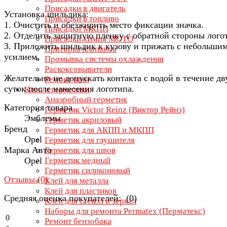
Присадки в двигатель
Установка шильдика:
Присадки в топливо
1. Очистить и обезжирить место фиксации значка.
Присадки МКПП
2. Отделить защитную пленку с обратной стороны лого
Присадки химия МОТО
3. Приложить шильдик к кузову и прижать с небольши
Притирка клапанов
усилием.
Промывка системы охлаждения
Раскоксовыватели
Желательно не допускать контакта с водой в течение дв
Ремонт шин
суток после нанесения логотипа.
Клеи и герметики
Анаэробный герметик
Категория товара
Герметик Victor Reinz (Виктор Рейнз)
Эмблемы
Герметик акриловый
Бренд
Герметик для АКПП и МКПП
Opel
Герметик для глушителя
Марка Авто
Герметик для швов
Opel
Герметик медный
Герметик силиконовый
Отзывы (
0
)
Клей для металла
Клей для пластиков
Средняя оценка покупателей: (0)
Клей для стёкол и зеркал
Наборы для ремонта Permatex (Перматекс)
0
Ремонт бензобака