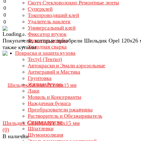
0
Скотч Стекловолокно Ремонтные ленты
0
Суперклей
0
Токопроводящий клей
Удалитель наклеек
0
Универсальный клей
Фиксатор втулок
Покупатели, которые приобрели Шильдик Opel 120х26 
Фиксатор резьбы
Холодная сварка
также купили
Покраска и защита кузова
Tectyl (Тектил)
Автокраски и Эмали аэрозольные
Антигравий и Мастика
Грунтовка
Жидкая Резина
Лаки
Мовиль и Консерванты
Наждачная бумага
Преобразователи ржавчины
Растворитель и Обезжириватель
Смывка краски
Шильдик GERMANY 98x15 мм
Шпатлевки
(0)
Шумоизоляция
В наличии