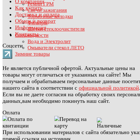
О компании
Ремни ГРМ
Как купить
Свечи зажигания
Доставка и оплата
Тормозные колодки
Обмен и возврат
Фильтры
Информация
Щетки стеклоочистителя
Контакты
Спецжидкости
Вода и Электролит
Соцсети
Омыватели стекол ЛЕТО
Зимние товары
Не является публичной офертой. Актуальные цены на
товары могут отличаться от указанных на сайте! Мы
получаем и обрабатываем персональные данные посети
нашего сайта в соответствии с
официальной политикой
Если вы не даете согласия на обработку своих персона
данных,вам необходимо покинуть наш сайт.
Оплата
При использовании материалов с сайта обязательно ука
прямой ссылки на источник.