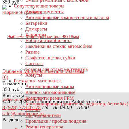
Эмаль ремонтная с кисточкой
350 руб.
Сопутствующие товары
Автоинструменты
избранное
сравнить
Автомобильные компрессоры и насосы
Батарейки
Домкраты
Канистры
Набор автомобилиста
Наклейки на стекло автомобиля
Разное
Салфетки, щетки, губки
Сигналы
Товары для отдыха и туризма
Эмблема Motorsport металл 98х18мм
Хомуты
(0)
Расходные материалы
В наличии
Автомобильные лампы
350 руб.
Клипсы автомобильные
Контакты
Комплекты ремня ГРМ
избранное
сравнить
©2012-2024 интернет-магазин Autodecore.ru
Крышки/пробки (двигатель, радиатор, бензобак)
8 (928) 773-07-75
Пн—Вс 09:00—18:00
Помпы
sale@autodecore.ru
Предохранители
Разделы
Прокладки / пробки поддона
Ремни генератора