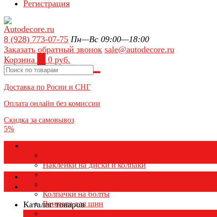
Регистрация
8 (928) 773-07-75
Пн—Вс 09:00—18:00
Заказать обратный звонок
sale@autodecore.ru
Корзина
0
0 руб.
Доставка по Росии и СНГ
Оплата онлайн без комиссии
Скидка за самовывоз
5%
Аксессуары для колёс
Колпачки на диски
Наклейки на диски и колпаки
Колпаки на колеса
Каталог товаров
Колпачки на ниппель
Колпачки на болты
Вентили для шин
Каталог товаров
Заглушки ступицы
×