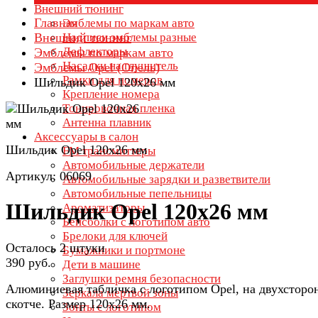
Внешний тюнинг
Главная
Эмблемы по маркам авто
Внешний тюнинг
Надписи эмблемы разные
Дефлекторы
Эмблемы по маркам авто
Насадки на глушитель
Эмблемы Opel (Опель)
Рамки для номеров
Шильдик Opel 120х26 мм
Крепление номера
Тонировочная пленка
Антенна плавник
Аксессуары в салон
Шильдик Opel 120х26 мм
FM трансмиттеры
Автомобильные держатели
Артикул: 06069
Автомобильные зарядки и разветвители
Автомобильные пепельницы
Шильдик Opel 120х26 мм
Ароматизаторы
Бейсболки с логотипом авто
Брелоки для ключей
Осталось 2 штуки
Бумажники и портмоне
390 руб.
Дети в машине
Заглушки ремня безопасности
Алюминиевая табличка с логотипом Opel, на двухсторо
Зеркала мертвой зоны
скотче. Размер 120х26 мм.
Зонты с логотипом