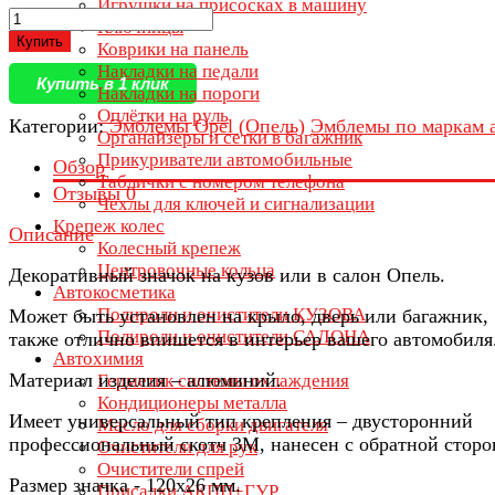
Игрушки на присосках в машину
Ключницы
Купить
Коврики на панель
Накладки на педали
Купить в 1 клик
Накладки на пороги
Оплётки на руль
Категории:
Эмблемы Opel (Опель)
Эмблемы по маркам 
Органайзеры и сетки в багажник
Прикуриватели автомобильные
Обзор
Таблички с номером телефона
Отзывы
0
Чехлы для ключей и сигнализации
Крепеж колес
Описание
Колесный крепеж
Центровочные кольца
Декоративный значок на кузов или в салон Опель.
Автокосметика
Полироли и очистители КУЗОВА
Может быть установлен на крыло, дверь или багажник,
Полироли и очистители САЛОНА
также отлично впишется в интерьер вашего автомобиля
Автохимия
Материал изделия – алюминий.
Герметик системы охлаждения
Кондиционеры металла
Имеет универсальный тип крепления – двусторонний
Масло для сборки двигателя
профессиональный скотч 3М, нанесен с обратной сторо
Очистители для рук
Очистители спрей
Размер значка - 120х26 мм.
Присадки АКПП+ГУР