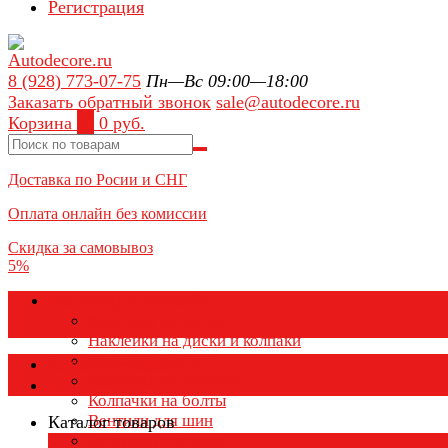
Регистрация
8 (928) 773-07-75
Пн—Вс 09:00—18:00
Заказать обратный звонок
sale@autodecore.ru
Корзина
0
0 руб.
Доставка по Росии и СНГ
Оплата онлайн без комиссии
Скидка за самовывоз
5%
Аксессуары для колёс
Колпачки на диски
Наклейки на диски и колпаки
Колпаки на колеса
Каталог товаров
Колпачки на ниппель
Колпачки на болты
Вентили для шин
Каталог товаров
Заглушки ступицы
×