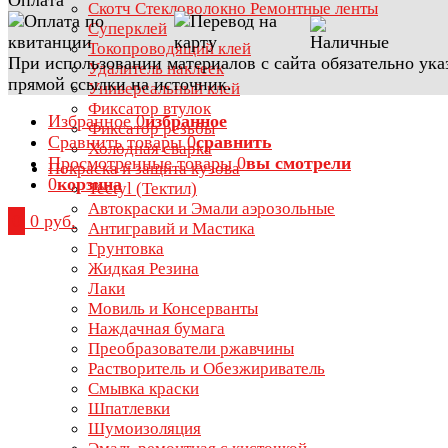
Скотч Стекловолокно Ремонтные ленты
Суперклей
Токопроводящий клей
При использовании материалов с сайта обязательно ука
Удалитель наклеек
прямой ссылки на источник.
Универсальный клей
Фиксатор втулок
Избранное
0
избранное
Фиксатор резьбы
Сравнить товары
0
сравнить
Холодная сварка
Просмотренные товары
0
вы смотрели
Покраска и защита кузова
0
корзина
Tectyl (Тектил)
Автокраски и Эмали аэрозольные
0
0 руб.
Антигравий и Мастика
Грунтовка
Жидкая Резина
Лаки
Мовиль и Консерванты
Наждачная бумага
Преобразователи ржавчины
Растворитель и Обезжириватель
Смывка краски
Шпатлевки
Шумоизоляция