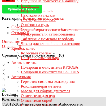
Купить
Игрушки на присосках в машину
Ключницы
Купить в 1 клик
Коврики на панель
Накладки на педали
Категория:
Консистентная смазка
Накладки на пороги
Оплётки на руль
Обзор
Органайзеры и сетки в багажник
Отзывы
0
Прикуриватели автомобильные
Таблички с номером телефона
Описание
Чехлы для ключей и сигнализации
Отзывы (
0
)
Крепеж колес
Колесный крепеж
Средняя оценка покупателей: (0)
Центровочные кольца
Автокосметика
0
Полироли и очистители КУЗОВА
0
Полироли и очистители САЛОНА
0
Автохимия
0
Герметик системы охлаждения
0
Кондиционеры металла
Масло для сборки двигателя
Очистители для рук
Контакты
Очистители спрей
©2012-2024 интернет-магазин Autodecore.ru
Присадки АКПП+ГУР