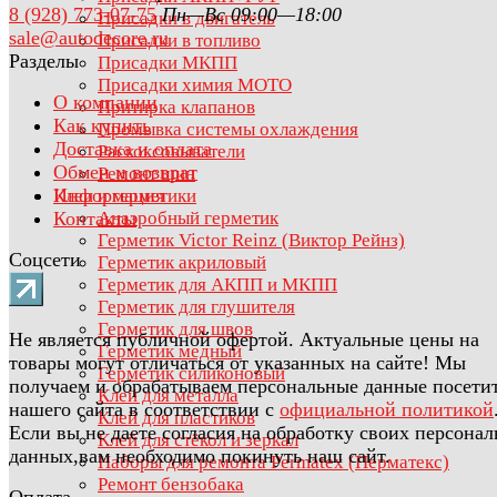
8 (928) 773-07-75
Пн—Вс 09:00—18:00
Присадки в двигатель
sale@autodecore.ru
Присадки в топливо
Разделы
Присадки МКПП
Присадки химия МОТО
О компании
Притирка клапанов
Как купить
Промывка системы охлаждения
Доставка и оплата
Раскоксовыватели
Обмен и возврат
Ремонт шин
Информация
Клеи и герметики
Контакты
Анаэробный герметик
Герметик Victor Reinz (Виктор Рейнз)
Соцсети
Герметик акриловый
Герметик для АКПП и МКПП
Герметик для глушителя
Герметик для швов
Не является публичной офертой. Актуальные цены на
Герметик медный
товары могут отличаться от указанных на сайте! Мы
Герметик силиконовый
получаем и обрабатываем персональные данные посети
Клей для металла
нашего сайта в соответствии с
официальной политикой
Клей для пластиков
Если вы не даете согласия на обработку своих персона
Клей для стёкол и зеркал
данных,вам необходимо покинуть наш сайт.
Наборы для ремонта Permatex (Перматекс)
Ремонт бензобака
Оплата