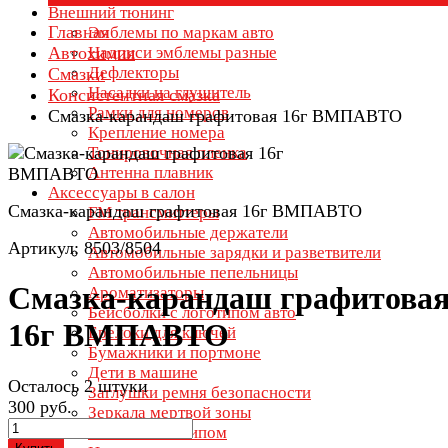
Внешний тюнинг
Главная
Эмблемы по маркам авто
Автохимия
Надписи эмблемы разные
Дефлекторы
Смазки
Насадки на глушитель
Консистентная смазка
Рамки для номеров
Смазка-карандаш графитовая 16г ВМПАВТО
Крепление номера
Тонировочная пленка
Антенна плавник
Аксессуары в салон
Смазка-карандаш графитовая 16г ВМПАВТО
FM трансмиттеры
Автомобильные держатели
Артикул: 8503/8504
Автомобильные зарядки и разветвители
Автомобильные пепельницы
Смазка-карандаш графитова
Ароматизаторы
Бейсболки с логотипом авто
16г ВМПАВТО
Брелоки для ключей
Бумажники и портмоне
Дети в машине
Осталось 2 штуки
Заглушки ремня безопасности
300 руб.
Зеркала мертвой зоны
Зонты с логотипом