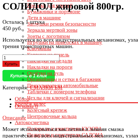
СОЛИДОЛ жировой 800гр.
Брелоки для ключей
Бумажники и портмоне
Дети в машине
Осталась 1 штука
Заглушки ремня безопасности
450 руб.
Зеркала мертвой зоны
Зонты с логотипом
Используется во всех индустриальных механизмах, узл
Игрушки на присосках в машину
трения транспортных машин.
Ключницы
Коврики на панель
Накладки на педали
Купить
Накладки на пороги
Оплётки на руль
Купить в 1 клик
Органайзеры и сетки в багажник
Прикуриватели автомобильные
Категория:
СМАЗКИ БМ
Таблички с номером телефона
Чехлы для ключей и сигнализации
Обзор
Крепеж колес
Отзывы
0
Колесный крепеж
Центровочные кольца
Описание
Автокосметика
Полироли и очистители КУЗОВА
Может использоваться как летняя и зимняя смазка
Полироли и очистители САЛОНА
практически во всех индустриальных механизмах, узла