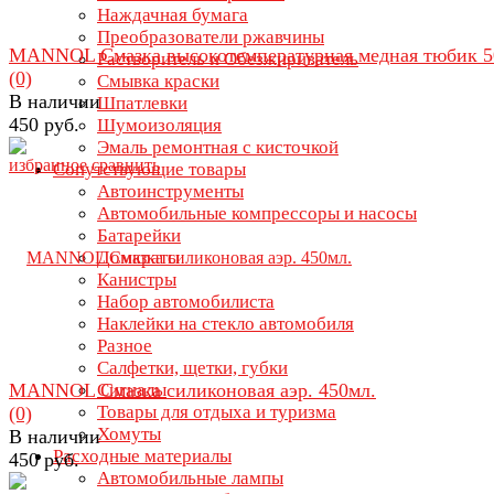
Наждачная бумага
Преобразователи ржавчины
MANNOL Смазка высокотемпературная медная тюбик 5
Растворитель и Обезжириватель
(0)
Смывка краски
В наличии
Шпатлевки
450 руб.
Шумоизоляция
Эмаль ремонтная с кисточкой
избранное
сравнить
Сопутствующие товары
Автоинструменты
Автомобильные компрессоры и насосы
Батарейки
Домкраты
Канистры
Набор автомобилиста
Наклейки на стекло автомобиля
Разное
Салфетки, щетки, губки
MANNOL Смазка силиконовая аэр. 450мл.
Сигналы
Товары для отдыха и туризма
(0)
Хомуты
В наличии
Расходные материалы
450 руб.
Автомобильные лампы