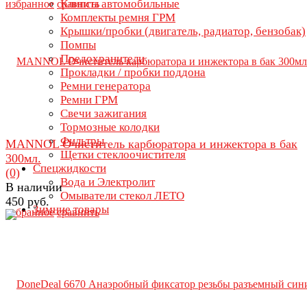
Клипсы автомобильные
избранное
сравнить
Комплекты ремня ГРМ
Крышки/пробки (двигатель, радиатор, бензобак)
Помпы
Предохранители
Прокладки / пробки поддона
Ремни генератора
Ремни ГРМ
Свечи зажигания
Тормозные колодки
Фильтры
MANNOL Очиститель карбюратора и инжектора в бак
Щетки стеклоочистителя
300мл.
Спецжидкости
(0)
Вода и Электролит
В наличии
Омыватели стекол ЛЕТО
450 руб.
Зимние товары
избранное
сравнить