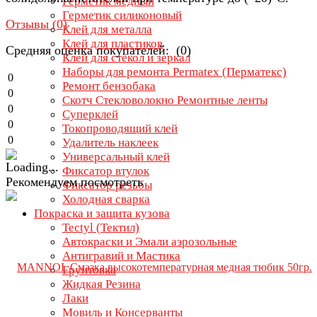
Герметик медный
Герметик силиконовый
Отзывы (
0
)
Клей для металла
Клей для пластиков
Средняя оценка покупателей: (0)
Клей для стёкол и зеркал
Наборы для ремонта Permatex (Перматекс)
0
Ремонт бензобака
0
Скотч Стекловолокно Ремонтные ленты
0
Суперклей
0
Токопроводящий клей
0
Удалитель наклеек
Универсальный клей
Фиксатор втулок
Рекомендуем посмотреть
Фиксатор резьбы
Холодная сварка
Покраска и защита кузова
Tectyl (Тектил)
Автокраски и Эмали аэрозольные
Антигравий и Мастика
Грунтовка
Жидкая Резина
Лаки
Мовиль и Консерванты