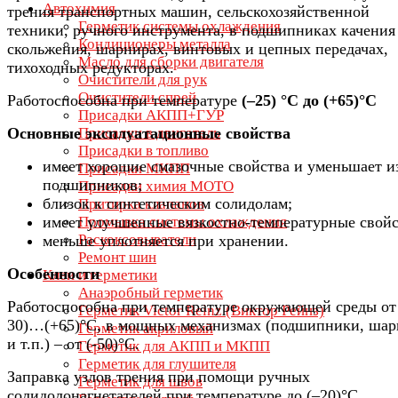
Автохимия
трения транспортных машин, сельскохозяйственной
Герметик системы охлаждения
техники, ручного инструмента, в подшипниках качения
Кондиционеры металла
скольжения, шарнирах, винтовых и цепных передачах,
Масло для сборки двигателя
тихоходных редукторах.
Очистители для рук
Очистители спрей
Работоспособна при температуре
(–25) °С до (
+65)°С
Присадки АКПП+ГУР
Основные эксплуатационные свойства
Присадки в двигатель
Присадки в топливо
имеет хорошие смазочные свойства и уменьшает и
Присадки МКПП
подшипников;
Присадки химия МОТО
близок к синтетическим солидолам;
Притирка клапанов
имеет улучшенные вязкостно-температурные свойс
Промывка системы охлаждения
Раскоксовыватели
меньше уплотняется при хранении.
Ремонт шин
Особенности
Клеи и герметики
Анаэробный герметик
Работоспособна при температуре окружающей среды от
Герметик Victor Reinz (Виктор Рейнз)
30)…(+65)°С, в мощных механизмах (подшипники, ша
Герметик акриловый
и т.п.) – от (-50)°С.
Герметик для АКПП и МКПП
Герметик для глушителя
Заправка узлов трения при помощи ручных
Герметик для швов
солидолонагнетателей при температуре до (–20)°С.