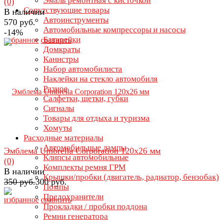
Эмаль ремонтная с кисточкой
(0)
Сопутствующие товары
В наличии
Автоинструменты
570 руб.
Автомобильные компрессоры и насосы
-14%
Батарейки
избранное
сравнить
Домкраты
Канистры
Набор автомобилиста
Наклейки на стекло автомобиля
Разное
Салфетки, щетки, губки
Сигналы
Товары для отдыха и туризма
Хомуты
Расходные материалы
Автомобильные лампы
Эмблема Umbrella Corporation 120х26 мм
Клипсы автомобильные
(0)
Комплекты ремня ГРМ
В наличии
Крышки/пробки (двигатель, радиатор, бензобак)
350 руб.
300 руб.
Помпы
Предохранители
избранное
сравнить
Прокладки / пробки поддона
Ремни генератора