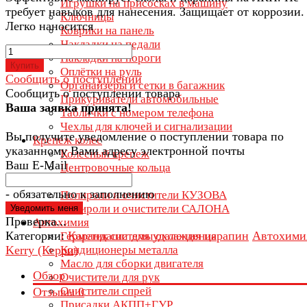
Игрушки на присосках в машину
требует навыков для нанесения. Защищает от коррозии.
Ключницы
Легко наносится
Коврики на панель
Накладки на педали
Накладки на пороги
Купить
Оплётки на руль
Сообщить о поступлении
Органайзеры и сетки в багажник
Сообщить о поступлении товара
Прикуриватели автомобильные
Ваша заявка принята!
Таблички с номером телефона
Чехлы для ключей и сигнализации
Вы получите уведомление о поступлении товара по
Крепеж колес
указанному Вами адресу электронной почты
Колесный крепеж
Ваш E-Mail
Центровочные кольца
Автокосметика
- обязательно к заполнению
Полироли и очистители КУЗОВА
Полироли и очистители САЛОНА
Проверка...
Автохимия
Категории:
Карандаши для удаления царапин
Автохими
Герметик системы охлаждения
Kerry (Керри)
Кондиционеры металла
Масло для сборки двигателя
Обзор
Очистители для рук
Очистители спрей
Отзывы
0
Присадки АКПП+ГУР