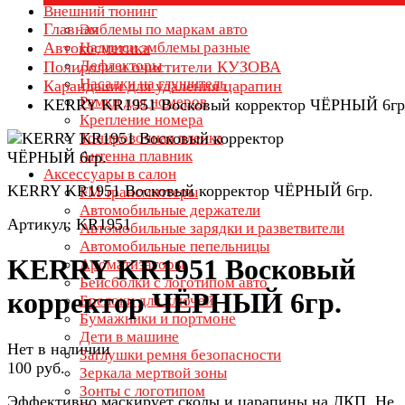
Внешний тюнинг
Главная
Эмблемы по маркам авто
Автокосметика
Надписи эмблемы разные
Дефлекторы
Полироли и очистители КУЗОВА
Насадки на глушитель
Карандаши для удаления царапин
Рамки для номеров
KERRY KR1951 Восковый корректор ЧЁРНЫЙ 6гр
Крепление номера
Тонировочная пленка
Антенна плавник
Аксессуары в салон
KERRY KR1951 Восковый корректор ЧЁРНЫЙ 6гр.
FM трансмиттеры
Автомобильные держатели
Артикул: KR1951
Автомобильные зарядки и разветвители
Автомобильные пепельницы
KERRY KR1951 Восковый
Ароматизаторы
Бейсболки с логотипом авто
корректор ЧЁРНЫЙ 6гр.
Брелоки для ключей
Бумажники и портмоне
Дети в машине
Нет в наличии
Заглушки ремня безопасности
100 руб.
Зеркала мертвой зоны
Зонты с логотипом
Эффективно маскирует сколы и царапины на ЛКП. Не