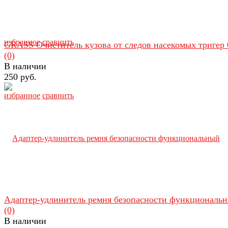
избранное
сравнить
GRASS Очиститель кузова от следов насекомых тригер 
(0)
В наличии
250 руб.
избранное
сравнить
Адаптер-удлинитель ремня безопасности функциональ
(0)
В наличии