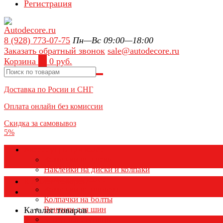
Регистрация
8 (928) 773-07-75
Пн—Вс 09:00—18:00
Заказать обратный звонок
sale@autodecore.ru
Корзина
0
0 руб.
Доставка по Росии и СНГ
Оплата онлайн без комиссии
Скидка за самовывоз
5%
Аксессуары для колёс
Колпачки на диски
Наклейки на диски и колпаки
Колпаки на колеса
Каталог товаров
Колпачки на ниппель
Колпачки на болты
Вентили для шин
Каталог товаров
Заглушки ступицы
×