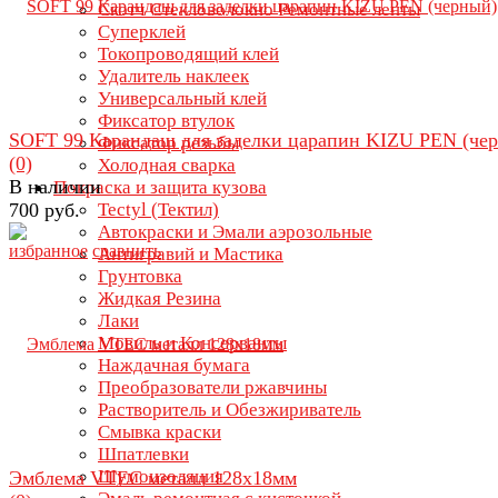
Скотч Стекловолокно Ремонтные ленты
Суперклей
Токопроводящий клей
Удалитель наклеек
Универсальный клей
Фиксатор втулок
SOFT 99 Карандаш для заделки царапин KIZU PEN (че
Фиксатор резьбы
(0)
Холодная сварка
В наличии
Покраска и защита кузова
700 руб.
Tectyl (Тектил)
Автокраски и Эмали аэрозольные
избранное
сравнить
Антигравий и Мастика
Грунтовка
Жидкая Резина
Лаки
Мовиль и Консерванты
Наждачная бумага
Преобразователи ржавчины
Растворитель и Обезжириватель
Смывка краски
Шпатлевки
Шумоизоляция
Эмблема VTEC металл 128х18мм