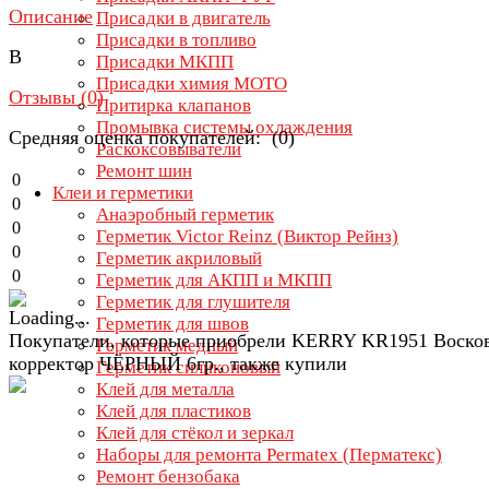
Описание
Присадки в двигатель
Присадки в топливо
В
Присадки МКПП
Присадки химия МОТО
Отзывы (
0
)
Притирка клапанов
Промывка системы охлаждения
Средняя оценка покупателей: (0)
Раскоксовыватели
Ремонт шин
0
Клеи и герметики
0
Анаэробный герметик
0
Герметик Victor Reinz (Виктор Рейнз)
0
Герметик акриловый
0
Герметик для АКПП и МКПП
Герметик для глушителя
Герметик для швов
Покупатели, которые приобрели KERRY KR1951 Воско
Герметик медный
корректор ЧЁРНЫЙ 6гр., также купили
Герметик силиконовый
Клей для металла
Клей для пластиков
Клей для стёкол и зеркал
Наборы для ремонта Permatex (Перматекс)
Ремонт бензобака