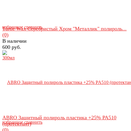
избранное
сравнить
Turtle Wax Серебристый Хром "Металлик" полироль...
(0)
В наличии
600 руб.
ABRO Защитный полироль пластика +25% PA510
избранное
сравнить
(протектант)
(0)