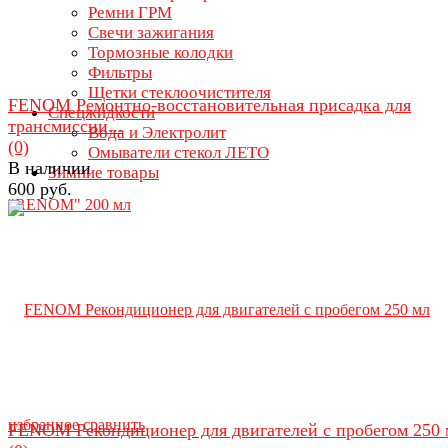
Ремни ГРМ
Свечи зажигания
Тормозные колодки
Фильтры
Щетки стеклоочистителя
FENOM Ремонтно-восстановительная присадка для
Спецжидкости
трансмиссии...
Вода и Электролит
(0)
Омыватели стекол ЛЕТО
В наличии
Зимние товары
600 руб.
избранное
сравнить
FENOM Рекондиционер для двигателей с пробегом 250 