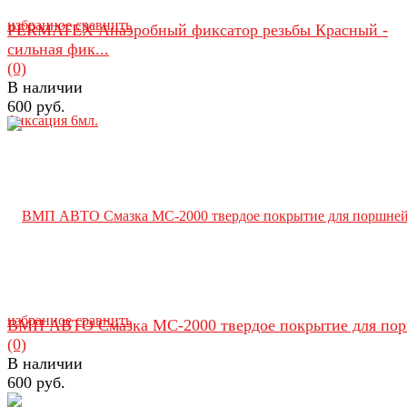
избранное
сравнить
PERMATEX Анаэробный фиксатор резьбы Красный -
сильная фик...
(0)
В наличии
600 руб.
избранное
сравнить
ВМП АВТО Смазка МС-2000 твердое покрытие для по
(0)
В наличии
600 руб.