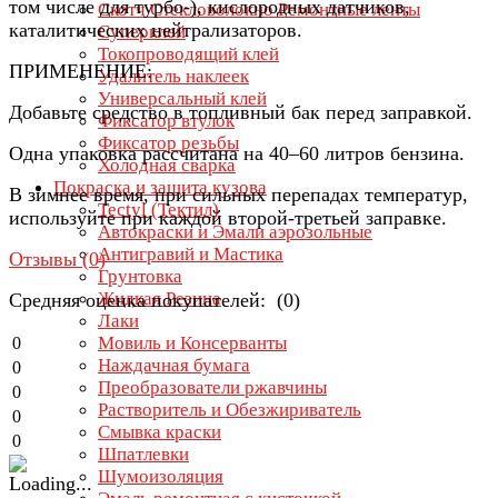
том числе для турбо-), кислородных датчиков,
Скотч Стекловолокно Ремонтные ленты
каталитических нейтрализаторов.
Суперклей
Токопроводящий клей
ПРИМЕНЕНИЕ:
Удалитель наклеек
Универсальный клей
Добавьте средство в топливный бак перед заправкой.
Фиксатор втулок
Фиксатор резьбы
Одна упаковка рассчитана на 40–60 литров бензина.
Холодная сварка
Покраска и защита кузова
В зимнее время, при сильных перепадах температур,
Tectyl (Тектил)
используйте при каждой второй-третьей заправке.
Автокраски и Эмали аэрозольные
Антигравий и Мастика
Отзывы (
0
)
Грунтовка
Жидкая Резина
Средняя оценка покупателей: (0)
Лаки
Мовиль и Консерванты
0
Наждачная бумага
0
Преобразователи ржавчины
0
Растворитель и Обезжириватель
0
Смывка краски
0
Шпатлевки
Шумоизоляция