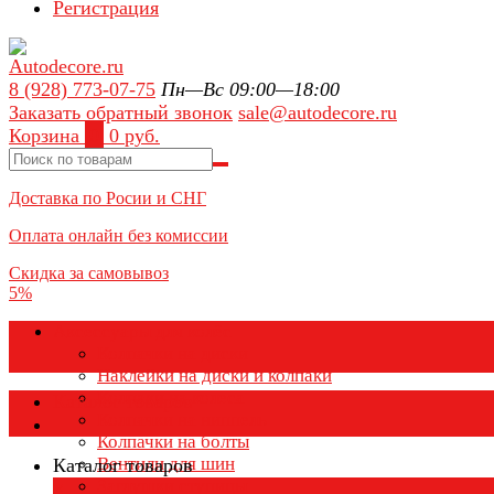
Регистрация
8 (928) 773-07-75
Пн—Вс 09:00—18:00
Заказать обратный звонок
sale@autodecore.ru
Корзина
0
0 руб.
Доставка по Росии и СНГ
Оплата онлайн без комиссии
Скидка за самовывоз
5%
Аксессуары для колёс
Колпачки на диски
Наклейки на диски и колпаки
Колпаки на колеса
Каталог товаров
Колпачки на ниппель
Колпачки на болты
Вентили для шин
Каталог товаров
Заглушки ступицы
×