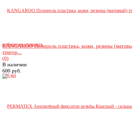
избранное
сравнить
KANGAROO Полироль пластика, кожи, резины (матовы
тригер...
(0)
В наличии
600 руб.