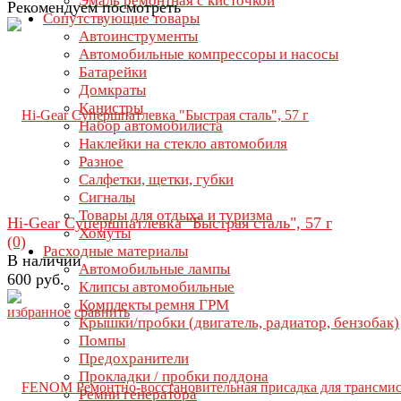
Эмаль ремонтная с кисточкой
Рекомендуем посмотреть
Сопутствующие товары
Автоинструменты
Автомобильные компрессоры и насосы
Батарейки
Домкраты
Канистры
Набор автомобилиста
Наклейки на стекло автомобиля
Разное
Салфетки, щетки, губки
Сигналы
Товары для отдыха и туризма
Hi-Gear Супершпатлевка "Быстрая сталь", 57 г
Хомуты
(0)
Расходные материалы
В наличии
Автомобильные лампы
600 руб.
Клипсы автомобильные
Комплекты ремня ГРМ
избранное
сравнить
Крышки/пробки (двигатель, радиатор, бензобак)
Помпы
Предохранители
Прокладки / пробки поддона
Ремни генератора