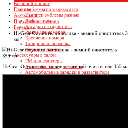
Внешний тюнинг
Главная
Эмблемы по маркам авто
Автохимия
Надписи эмблемы разные
Дефлекторы
Присадки в топливо
Насадки на глушитель
Бензин
Рамки для номеров
Hi-Gear Осушитель топлива - зимний очиститель 3
Крепление номера
мл
Тонировочная пленка
Антенна плавник
Аксессуары в салон
FM трансмиттеры
Hi-Gear Осушитель топлива - зимний очиститель 355 м
Автомобильные держатели
Автомобильные зарядки и разветвители
Автомобильные пепельницы
Ароматизаторы
Бейсболки с логотипом авто
Брелоки для ключей
Бумажники и портмоне
Дети в машине
Заглушки ремня безопасности
Зеркала мертвой зоны
Зонты с логотипом