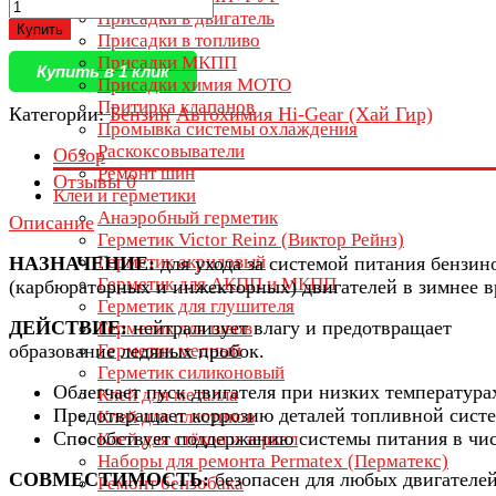
Присадки в двигатель
Купить
Присадки в топливо
Присадки МКПП
Купить в 1 клик
Присадки химия МОТО
Притирка клапанов
Категории:
Бензин
Автохимия Hi-Gear (Хай Гир)
Промывка системы охлаждения
Раскоксовыватели
Обзор
Ремонт шин
Отзывы
0
Клеи и герметики
Анаэробный герметик
Описание
Герметик Victor Reinz (Виктор Рейнз)
Герметик акриловый
НАЗНАЧЕНИЕ:
для ухода за системой питания бензин
Герметик для АКПП и МКПП
(карбюраторных и инжекторных) двигателей в зимнее в
Герметик для глушителя
ДЕЙСТВИЕ:
нейтрализует влагу и предотвращает
Герметик для швов
образование ледяных пробок.
Герметик медный
Герметик силиконовый
Облегчает пуск двигателя при низких температура
Клей для металла
Предотвращает коррозию деталей топливной сист
Клей для пластиков
Способствует поддержанию системы питания в чис
Клей для стёкол и зеркал
Наборы для ремонта Permatex (Перматекс)
СОВМЕСТИМОСТЬ:
безопасен для любых двигателей
Ремонт бензобака