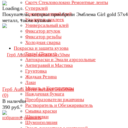
Скотч Стекловолокно Ремонтные ленты
Суперклей
Токопроводящий клей
Покупатели, которые приобрели Эмблема Girl gold 57х
Удалитель наклеек
металл, также купили
Универсальный клей
Фиксатор втулок
Фиксатор резьбы
Холодная сварка
Покраска и защита кузова
Tectyl (Тектил)
Автокраски и Эмали аэрозольные
Антигравий и Мастика
Грунтовка
Жидкая Резина
Лаки
Мовиль и Консерванты
Герб Audi silver металл 54х50мм
Наждачная бумага
(0)
Преобразователи ржавчины
В наличии
Растворитель и Обезжириватель
390 руб.
Смывка краски
Шпатлевки
избранное
сравнить
Шумоизоляция