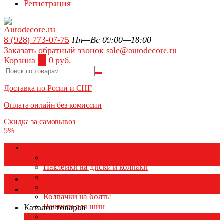
Регистрация
8 (928) 773-07-75
Пн—Вс 09:00—18:00
Заказать обратный звонок
sale@autodecore.ru
Корзина
0
0 руб.
Доставка по Росии и СНГ
Оплата онлайн без комиссии
Скидка за самовывоз
5%
Аксессуары для колёс
Колпачки на диски
Наклейки на диски и колпаки
Колпаки на колеса
Каталог товаров
Колпачки на ниппель
Колпачки на болты
Вентили для шин
Каталог товаров
Заглушки ступицы
×