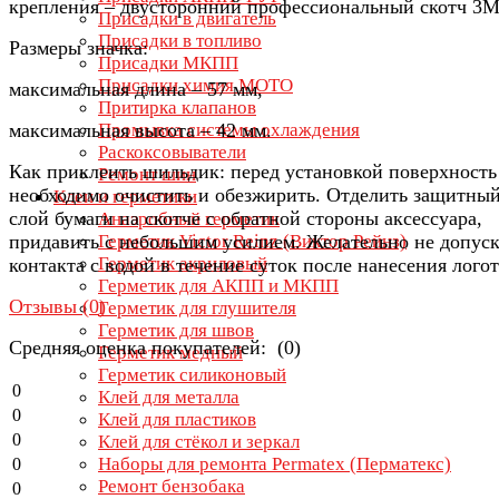
крепления – двусторонний профессиональный скотч 3М
Присадки в двигатель
Присадки в топливо
Размеры значка:
Присадки МКПП
Присадки химия МОТО
максимальная длина – 57 мм,
Притирка клапанов
максимальная высота – 42 мм.
Промывка системы охлаждения
Раскоксовыватели
Как приклеить шильдик: перед установкой поверхность
Ремонт шин
необходимо очистить и обезжирить. Отделить защитны
Клеи и герметики
слой бумаги на скотче с обратной стороны аксессуара,
Анаэробный герметик
придавить с небольшим усилием. Желательно не допуск
Герметик Victor Reinz (Виктор Рейнз)
Герметик акриловый
контакта с водой в течение суток после нанесения лого
Герметик для АКПП и МКПП
Отзывы (
0
)
Герметик для глушителя
Герметик для швов
Средняя оценка покупателей: (0)
Герметик медный
Герметик силиконовый
0
Клей для металла
0
Клей для пластиков
0
Клей для стёкол и зеркал
Наборы для ремонта Permatex (Перматекс)
0
Ремонт бензобака
0