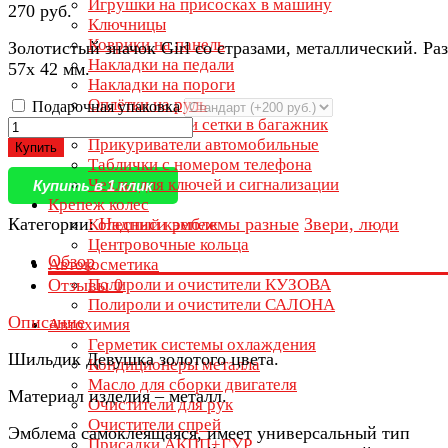
Игрушки на присосках в машину
270 руб.
Ключницы
Коврики на панель
Золотистый значок Girl со стразами, металлический. Ра
Накладки на педали
57х 42 мм.
Накладки на пороги
Оплётки на руль
Подарочная упаковка
Органайзеры и сетки в багажник
Прикуриватели автомобильные
Купить
Таблички с номером телефона
Чехлы для ключей и сигнализации
Купить в 1 клик
Крепеж колес
Категории:
Надписи эмблемы разные
Звери, люди
Колесный крепеж
Центровочные кольца
Обзор
Автокосметика
Отзывы
0
Полироли и очистители КУЗОВА
Полироли и очистители САЛОНА
Описание
Автохимия
Герметик системы охлаждения
Шильдик Девушка золотого цвета.
Кондиционеры металла
Масло для сборки двигателя
Материал изделия – металл.
Очистители для рук
Очистители спрей
Эмблема самоклеящаяся, имеет универсальный тип
Присадки АКПП+ГУР