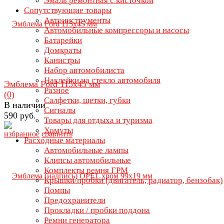
Эмаль ремонтная с кисточкой
Сопутствующие товары
Автоинструменты
Автомобильные компрессоры и насосы
Батарейки
Домкраты
Канистры
Набор автомобилиста
Наклейки на стекло автомобиля
Эмблема Ford 115х45 мм
Разное
(0)
Салфетки, щетки, губки
В наличии
Сигналы
590 руб.
Товары для отдыха и туризма
Хомуты
избранное
сравнить
Расходные материалы
Автомобильные лампы
Клипсы автомобильные
Комплекты ремня ГРМ
Крышки/пробки (двигатель, радиатор, бензобак)
Помпы
Предохранители
Прокладки / пробки поддона
Ремни генератора