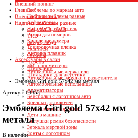
Внешний тюнинг
Главная
Эмблемы по маркам авто
Внешний тюнинг
Надписи эмблемы разные
Дефлекторы
Надписи эмблемы разные
Насадки на глушитель
4x4, AWD, 4WD
Рамки для номеров
TRD
Крепление номера
Звери, люди
Тонировочная пленка
Надписи
Антенна плавник
Объемы
Аксессуары в салон
Черепа
FM трансмиттеры
Шильдики
Автомобильные держатели
Шильдики для акустики
Автомобильные зарядки и разветвители
Эмблема Girl gold 57х42 мм металл
Автомобильные пепельницы
Ароматизаторы
Артикул: 04853
Бейсболки с логотипом авто
Брелоки для ключей
Эмблема Girl gold 57х42 мм
Бумажники и портмоне
Дети в машине
металл
Заглушки ремня безопасности
Зеркала мертвой зоны
Зонты с логотипом
В наличии