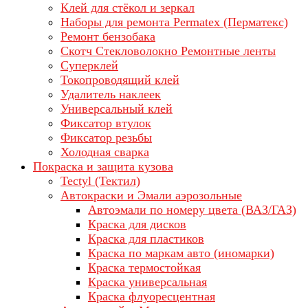
Клей для стёкол и зеркал
Наборы для ремонта Permatex (Перматекс)
Ремонт бензобака
Скотч Стекловолокно Ремонтные ленты
Суперклей
Токопроводящий клей
Удалитель наклеек
Универсальный клей
Фиксатор втулок
Фиксатор резьбы
Холодная сварка
Покраска и защита кузова
Tectyl (Тектил)
Автокраски и Эмали аэрозольные
Автоэмали по номеру цвета (ВАЗ/ГАЗ)
Краска для дисков
Краска для пластиков
Краска по маркам авто (иномарки)
Краска термостойкая
Краска универсальная
Краска флуоресцентная