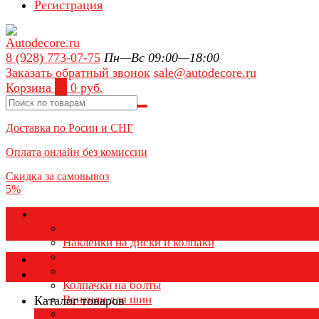
Регистрация
8 (928) 773-07-75
Пн—Вс 09:00—18:00
Заказать обратный звонок
sale@autodecore.ru
Корзина
0
0 руб.
Доставка по Росии и СНГ
Оплата онлайн без комиссии
Скидка за самовывоз
5%
Аксессуары для колёс
Колпачки на диски
Наклейки на диски и колпаки
Колпаки на колеса
Каталог товаров
Колпачки на ниппель
Колпачки на болты
Вентили для шин
Каталог товаров
Заглушки ступицы
×