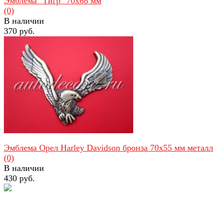
Эмблема "Тигр" 70х68 мм
(0)
В наличии
370 руб.
избранное
сравнить
Эмблема Орел Harley Davidson бронза 70х55 мм металл
(0)
В наличии
430 руб.