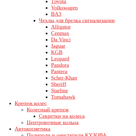
Tоуоta
Volkswagen
ВA3
Чехлы для брелка сигнализации
Alligator
Cenmax
Da Vinci
Jaguar
KGB
Leopard
Pandora
Pantera
Scher-Khan
Sheriff
Starline
Tomahawk
Крепеж колес
Колесный крепеж
Секретки на колеса
Центровочные кольца
Автокосметика
Полироли и очистители КУЗОВА