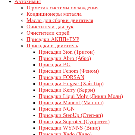
Автохимия
Герметик системы охлаждения
Кондиционеры металла
Масло для сборки двигателя
Очистители для рук
Очистители спрей
Присадки АКПП+ГУР
Присадки в двигатель
Присадки 3ton (Тритон)
Присадки Abro (Абро)
Присадки BG
Присадки Fenom (Феном)
Присадки FORSAN
Присадки Hi gear (Хай Гир)
Присадки Kerry (Керри)
Присадки Liqui Moly (Ликви Моли)
Присадки Mannol (Маннол)
Присадки NGN
Присадки StepUp (Степ-ап)
Присадки Suprotec (Супротек)
Присадки WYNNS (Винс)
Присадки Xado (Хадо)