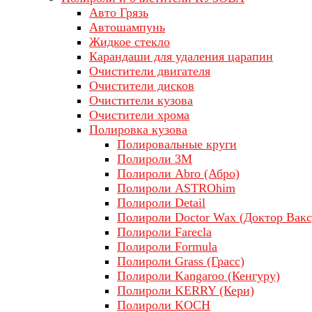
Авто Грязь
Автошампунь
Жидкое стекло
Карандаши для удаления царапин
Очистители двигателя
Очистители дисков
Очистители кузова
Очистители хрома
Полировка кузова
Полировальные круги
Полироли 3М
Полироли Abro (Абро)
Полироли ASTROhim
Полироли Detail
Полироли Doctor Wax (Доктор Вакс
Полироли Farecla
Полироли Formula
Полироли Grass (Грасс)
Полироли Kangaroo (Кенгуру)
Полироли KERRY (Кери)
Полироли KOCH