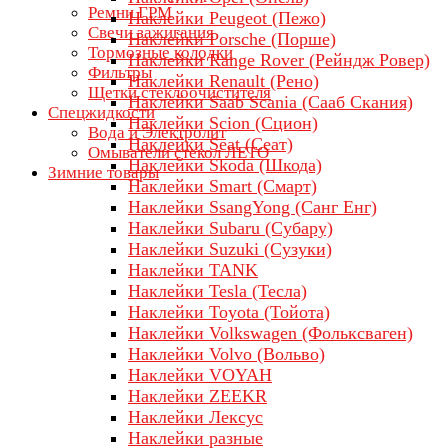
Ремни ГРМ
Наклейки Peugeot (Пежо)
Свечи зажигания
Наклейки Porsche (Порше)
Тормозные колодки
Наклейки Range Rover (Рейндж Ровер)
Фильтры
Наклейки Renault (Рено)
Щетки стеклоочистителя
Наклейки Saab Scania (Сааб Скания)
Спецжидкости
Наклейки Scion (Сцион)
Вода и Электролит
Наклейки Seat (Сеат)
Омыватели стекол ЛЕТО
Наклейки Skoda (Шкода)
Зимние товары
Наклейки Smart (Смарт)
Наклейки SsangYong (Санг Енг)
Наклейки Subaru (Субару)
Наклейки Suzuki (Сузуки)
Наклейки TANK
Наклейки Tesla (Тесла)
Наклейки Toyota (Тойота)
Наклейки Volkswagen (Фольксваген)
Наклейки Volvo (Вольво)
Наклейки VOYAH
Наклейки ZEEKR
Наклейки Лексус
Наклейки разные