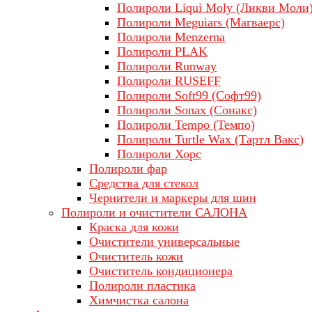
Полироли Liqui Moly (Ликви Моли
Полироли Meguiars (Магваерс)
Полироли Menzerna
Полироли PLAK
Полироли Runway
Полироли RUSEFF
Полироли Soft99 (Софт99)
Полироли Sonax (Сонакс)
Полироли Tempo (Темпо)
Полироли Turtle Wax (Тартл Вакс)
Полироли Хорс
Полироли фар
Средства для стекол
Чернители и маркеры для шин
Полироли и очистители САЛОНА
Краска для кожи
Очистители универсальные
Очиститель кожи
Очиститель кондиционера
Полироли пластика
Химчистка салона