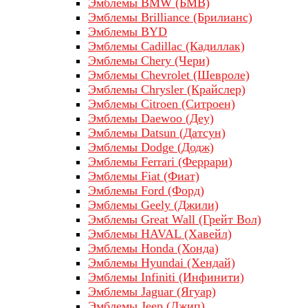
Эмблемы BMW (БМВ)
Эмблемы Brilliance (Брилианс)
Эмблемы BYD
Эмблемы Cadillac (Кадиллак)
Эмблемы Chery (Чери)
Эмблемы Chevrolet (Шевроле)
Эмблемы Chrysler (Крайслер)
Эмблемы Citroen (Ситроен)
Эмблемы Daewoo (Деу)
Эмблемы Datsun (Датсун)
Эмблемы Dodge (Додж)
Эмблемы Ferrari (Феррари)
Эмблемы Fiat (Фиат)
Эмблемы Ford (Форд)
Эмблемы Geely (Джили)
Эмблемы Great Wall (Грейт Вол)
Эмблемы HAVAL (Хавейл)
Эмблемы Honda (Хонда)
Эмблемы Hyundai (Хендай)
Эмблемы Infiniti (Инфинити)
Эмблемы Jaguar (Ягуар)
Эмблемы Jeep (Джип)