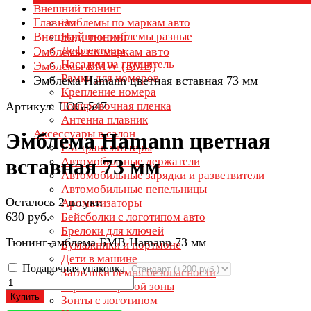
Внешний тюнинг
Главная
Эмблемы по маркам авто
Внешний тюнинг
Надписи эмблемы разные
Дефлекторы
Эмблемы по маркам авто
Насадки на глушитель
Эмблемы BMW (БМВ)
Рамки для номеров
Эмблема Hamann цветная вставная 73 мм
Крепление номера
Артикул: LOG-547
Тонировочная пленка
Антенна плавник
Аксессуары в салон
Эмблема Hamann цветная
FM трансмиттеры
вставная 73 мм
Автомобильные держатели
Автомобильные зарядки и разветвители
Автомобильные пепельницы
Осталось 2 штуки
Ароматизаторы
630 руб.
Бейсболки с логотипом авто
Брелоки для ключей
Тюнинг-эмблема БМВ Hamann 73 мм
Бумажники и портмоне
Дети в машине
Подарочная упаковка
Заглушки ремня безопасности
Зеркала мертвой зоны
Купить
Зонты с логотипом