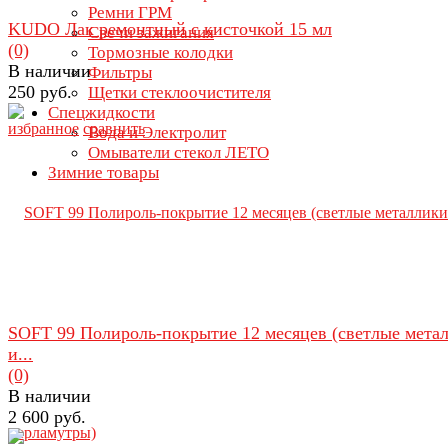
Ремни ГРМ
KUDO Лак ремонтный с кисточкой 15 мл
Свечи зажигания
(0)
Тормозные колодки
В наличии
Фильтры
250 руб.
Щетки стеклоочистителя
Спецжидкости
избранное
сравнить
Вода и Электролит
Омыватели стекол ЛЕТО
Зимние товары
SOFT 99 Полироль-покрытие 12 месяцев (светлые мета
и...
(0)
В наличии
2 600 руб.