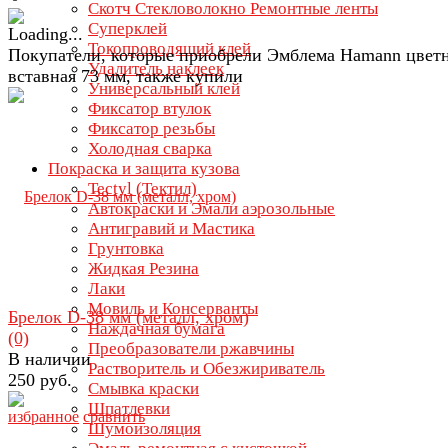
Скотч Стекловолокно Ремонтные ленты
Суперклей
Токопроводящий клей
Покупатели, которые приобрели Эмблема Hamann цвет
Удалитель наклеек
вставная 73 мм, также купили
Универсальный клей
Фиксатор втулок
Фиксатор резьбы
Холодная сварка
Покраска и защита кузова
Tectyl (Тектил)
Автокраски и Эмали аэрозольные
Антигравий и Мастика
Грунтовка
Жидкая Резина
Лаки
Мовиль и Консерванты
Брелок D-38 мм (металл, хром)
Наждачная бумага
(0)
Преобразователи ржавчины
В наличии
Растворитель и Обезжириватель
250 руб.
Смывка краски
Шпатлевки
избранное
сравнить
Шумоизоляция