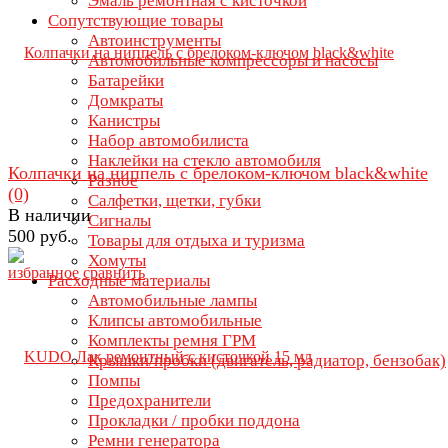
Эмаль ремонтная с кисточкой
Сопутствующие товары
Автоинструменты
Автомобильные компрессоры и насосы
Батарейки
Домкраты
Канистры
Набор автомобилиста
Наклейки на стекло автомобиля
Колпачки на ниппель с брелоком-ключом black&white
Разное
(0)
Салфетки, щетки, губки
В наличии
Сигналы
500 руб.
Товары для отдыха и туризма
Хомуты
избранное
сравнить
Расходные материалы
Автомобильные лампы
Клипсы автомобильные
Комплекты ремня ГРМ
Крышки/пробки (двигатель, радиатор, бензобак)
Помпы
Предохранители
Прокладки / пробки поддона
Ремни генератора