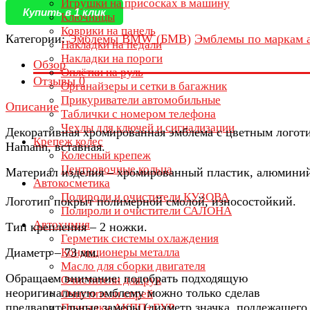
Игрушки на присосках в машину
Купить в 1 клик
Ключницы
Коврики на панель
Категории:
Эмблемы BMW (БМВ)
Эмблемы по маркам 
Накладки на педали
Накладки на пороги
Обзор
Оплётки на руль
Отзывы
0
Органайзеры и сетки в багажник
Прикуриватели автомобильные
Описание
Таблички с номером телефона
Чехлы для ключей и сигнализации
Декоративная хромированная эмблема с цветным логот
Крепеж колес
Hamann, вставная.
Колесный крепеж
Центровочные кольца
Материал изделия – хромированный пластик, алюмини
Автокосметика
Полироли и очистители КУЗОВА
Логотип покрыт полимерной смолой, износостойкий.
Полироли и очистители САЛОНА
Автохимия
Тип крепления – 2 ножки.
Герметик системы охлаждения
Диаметр – 73 мм.
Кондиционеры металла
Масло для сборки двигателя
Обращаем внимание: подобрать подходящую
Очистители для рук
неоригинальную эмблему можно только сделав
Очистители спрей
предварительные замеры (диаметр значка, подлежащего
Присадки АКПП+ГУР