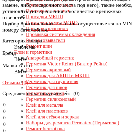
замене, либо посадочного места под него), также необх
Присадки в двигатель
Присадки в топливо
установить тип крепления и количество крепежных
Присадки МКПП
отверстий.
Присадки химия МОТО
Подбор оригинального логотипа осуществляется по VIN
Притирка клапанов
номеру автомобиля.
Промывка системы охлаждения
Раскоксовыватели
Категория товара
Ремонт шин
Эмблемы
Клеи и герметики
Бренд
Анаэробный герметик
ВМW
Герметик Victor Reinz (Виктор Рейнз)
Марка Авто
Герметик акриловый
ВМW
Герметик для АКПП и МКПП
Герметик для глушителя
Отзывы (
0
)
Герметик для швов
Средняя оценка покупателей: (0)
Герметик медный
Герметик силиконовый
0
Клей для металла
Клей для пластиков
0
Клей для стёкол и зеркал
0
Наборы для ремонта Permatex (Перматекс)
0
Ремонт бензобака
0