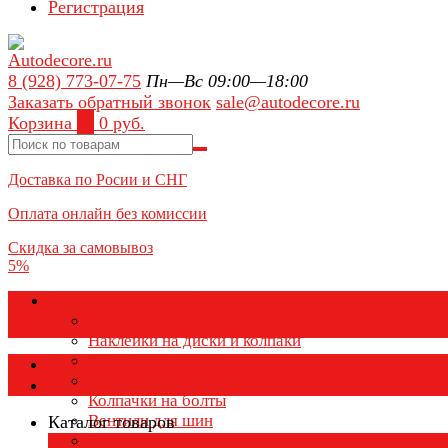
Регистрация
8 (928) 773-07-75
Пн—Вс 09:00—18:00
Заказать обратный звонок
sale@autodecore.ru
Корзина
0
0 руб.
Доставка по Росии и СНГ
Оплата онлайн без комиссии
Скидка за самовывоз
5%
Аксессуары для колёс
Колпачки на диски
Наклейки на диски и колпаки
Колпаки на колеса
Каталог товаров
Колпачки на ниппель
Колпачки на болты
Вентили для шин
Каталог товаров
Заглушки ступицы
×