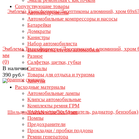
Эмаль ремонтная с кисточкой
Сопутствующие товары
Автоинструменты
Автомобильные компрессоры и насосы
Батарейки
Домкраты
Канистры
Набор автомобилиста
Эмблема Трансформеры/Десептиконы алюминий, хром 
Наклейки на стекло автомобиля
мм
Разное
(0)
Салфетки, щетки, губки
В наличии
Сигналы
390 руб.
Товары для отдыха и туризма
избранное
сравнить
Хомуты
Расходные материалы
Автомобильные лампы
Клипсы автомобильные
Комплекты ремня ГРМ
Крышки/пробки (двигатель, радиатор, бензобак)
Помпы
Предохранители
Прокладки / пробки поддона
Ремни генератора