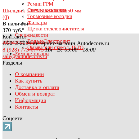
Ремни ГРМ
Свечи зажигания
Шильдик JAPAN white 50x50 мм
Тормозные колодки
(0)
Фильтры
В наличии
Щетки стеклоочистителя
370 руб.
Спецжидкости
Контакты
Вода и Электролит
избранное
сравнить
©2012-2024 интернет-магазин Autodecore.ru
Омыватели стекол ЛЕТО
8 (928) 773-07-75
Пн—Вс 09:00—18:00
Зимние товары
sale@autodecore.ru
Разделы
О компании
Как купить
Доставка и оплата
Обмен и возврат
Информация
Контакты
Соцсети