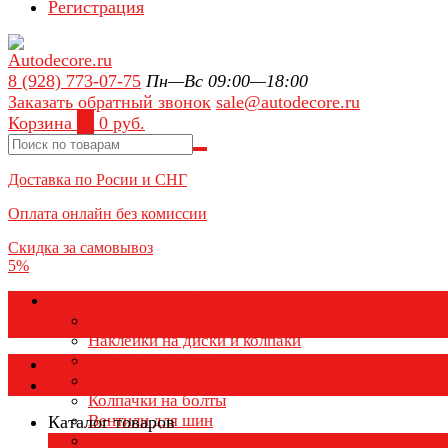
Регистрация
8 (928) 773-07-75
Пн—Вс 09:00—18:00
Заказать обратный звонок
sale@autodecore.ru
Корзина
0
0 руб.
Доставка по Росии и СНГ
Оплата онлайн без комиссии
Скидка за самовывоз
5%
Аксессуары для колёс
Колпачки на диски
Наклейки на диски и колпаки
Колпаки на колеса
Каталог товаров
Колпачки на ниппель
Колпачки на болты
Вентили для шин
Каталог товаров
Заглушки ступицы
×