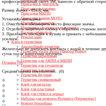
профессиональный скотч 3М, нанесен с обратной сторо
Присадки в двигатель
Присадки в топливо
Размер значка - 85х32 мм.
Присадки МКПП
Присадки химия МОТО
Установка шильдика:
Притирка клапанов
1. Очистить и обезжирить место фиксации значка.
Промывка системы охлаждения
2. Отделить защитную пленку с обратной стороны лого
Раскоксовыватели
3. Приложить шильдик к кузову и прижать с небольши
Ремонт шин
усилием.
Клеи и герметики
Анаэробный герметик
Желательно не допускать контакта с водой в течение дв
Герметик Victor Reinz (Виктор Рейнз)
суток после нанесения логотипа.
Герметик акриловый
Герметик для АКПП и МКПП
Отзывы (
0
)
Герметик для глушителя
Герметик для швов
Средняя оценка покупателей: (0)
Герметик медный
Герметик силиконовый
0
Клей для металла
0
Клей для пластиков
0
Клей для стёкол и зеркал
0
Наборы для ремонта Permatex (Перматекс)
0
Ремонт бензобака