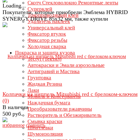
Скотч Стекловолокно Ремонтные ленты
Суперклей
Покупатели, которые приобрели Эмблема HYBRID
Токопроводящий клей
SYNERGY DRIVE 85х32 мм, также купили
Удалитель наклеек
Универсальный клей
Фиксатор втулок
Фиксатор резьбы
Холодная сварка
Покраска и защита кузова
Tectyl (Тектил)
Автокраски и Эмали аэрозольные
Антигравий и Мастика
Грунтовка
Жидкая Резина
Лаки
Колпачки на ниппель Mitsubishi red с брелоком-ключом
Мовиль и Консерванты
(0)
Наждачная бумага
В наличии
Преобразователи ржавчины
500 руб.
Растворитель и Обезжириватель
Смывка краски
избранное
сравнить
Шпатлевки
Шумоизоляция