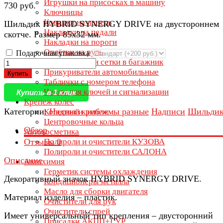
Игрушки на присосках в машину
730 руб.
Ключницы
Коврики на панель
Шильдик HYBRID SYNERGY DRIVE на двустороннем
Накладки на педали
скотче. Размер 85х32 мм.
Накладки на пороги
Оплётки на руль
Подарочная упаковка
Органайзеры и сетки в багажник
Прикуриватели автомобильные
Купить
Таблички с номером телефона
Чехлы для ключей и сигнализации
Купить в 1 клик
Крепеж колес
Категории:
Надписи эмблемы разные
Надписи
Шильди
Колесный крепеж
Центровочные кольца
Обзор
Автокосметика
Отзывы
0
Полироли и очистители КУЗОВА
Полироли и очистители САЛОНА
Описание
Автохимия
Герметик системы охлаждения
Декоративный значок HYBRID SYNERGY DRIVE.
Кондиционеры металла
Масло для сборки двигателя
Материал изделия – пластик.
Очистители для рук
Очистители спрей
Имеет универсальный тип крепления – двусторонний
Присадки АКПП+ГУР