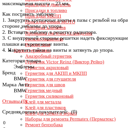
максимальная высота – 23 мм.
Присадки в двигатель
Присадки в топливо
Как поставить эмблему:
Присадки МКПП
1. Закрутить крепежные винты в пазы с резьбой на обр
Присадки химия МОТО
стороне эмблемы до упора.
Притирка клапанов
2. Вставить эмблему в решетку радиатора.
Промывка системы охлаждения
3. С внутренней стороны решетки надеть фиксирующи
Раскоксовыватели
плашки на крепежные винты.
Ремонт шин
4. Накрутить гайки на винты и затянуть до упора.
Клеи и герметики
Анаэробный герметик
Категория товара
Герметик Victor Reinz (Виктор Рейнз)
Эмблемы
Герметик акриловый
Бренд
Герметик для АКПП и МКПП
ВМW
Герметик для глушителя
Марка Авто
Герметик для швов
ВМW
Герметик медный
Герметик силиконовый
Отзывы (
0
)
Клей для металла
Клей для пластиков
Средняя оценка покупателей: (0)
Клей для стёкол и зеркал
Наборы для ремонта Permatex (Перматекс)
0
Ремонт бензобака