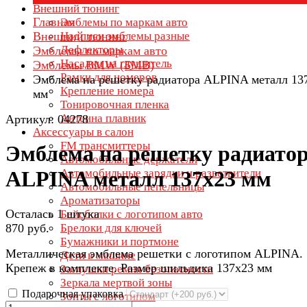
Внешний тюнинг
Главная
Эмблемы по маркам авто
Внешний тюнинг
Надписи эмблемы разные
Дефлекторы
Эмблемы по маркам авто
Насадки на глушитель
Эмблемы BMW (БМВ)
Рамки для номеров
Эмблема на решетку радиатора ALPINA металл 13
Крепление номера
мм
Тонировочная пленка
Антенна плавник
Артикул: 04278
Аксессуары в салон
FM трансмиттеры
Эмблема на решетку радиато
Автомобильные держатели
Автомобильные зарядки и разветвители
ALPINA металл 137х23 мм
Автомобильные пепельницы
Ароматизаторы
Осталась 1 штука
Бейсболки с логотипом авто
870 руб.
Брелоки для ключей
Бумажники и портмоне
Металлическая эмблема решетки с логотипом ALPINA.
Дети в машине
Крепеж в комплекте. Размер шильдика 137х23 мм
Заглушки ремня безопасности
Зеркала мертвой зоны
Подарочная упаковка
Зонты с логотипом