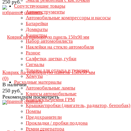
Эмаль ремонтная с кисточкой
250 руб.
Сопутствующие товары
Автоинструменты
избранное
сравнить
Автомобильные компрессоры и насосы
Батарейки
Домкраты
Канистры
Набор автомобилиста
Наклейки на стекло автомобиля
Разное
Салфетки, щетки, губки
Сигналы
Товары для отдыха и туризма
Коврик на приборную панель 150х90 мм
Хомуты
(0)
Расходные материалы
В наличии
Автомобильные лампы
250 руб.
Клипсы автомобильные
Рекомендуем посмотреть
Комплекты ремня ГРМ
избранное
сравнить
Крышки/пробки (двигатель, радиатор, бензобак)
Помпы
Предохранители
Прокладки / пробки поддона
Ремни генератора