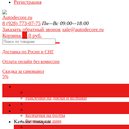
Регистрация
8 (928) 773-07-75
Пн—Вс 09:00—18:00
Заказать обратный звонок
sale@autodecore.ru
Корзина
0
0 руб.
Доставка по Росии и СНГ
Оплата онлайн без комиссии
Скидка за самовывоз
5%
Аксессуары для колёс
Колпачки на диски
Наклейки на диски и колпаки
Колпаки на колеса
Каталог товаров
Колпачки на ниппель
Колпачки на болты
Вентили для шин
Каталог товаров
Заглушки ступицы
×