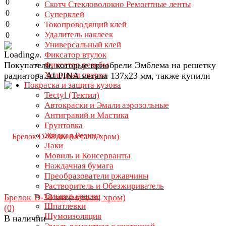
0
Скотч Стекловолокно Ремонтные ленты
0
Суперклей
0
Токопроводящий клей
Удалитель наклеек
0
Универсальный клей
Фиксатор втулок
Покупатели, которые приобрели Эмблема на решетку
Фиксатор резьбы
Холодная сварка
радиатора ALPINA металл 137х23 мм, также купили
Покраска и защита кузова
Tectyl (Тектил)
Автокраски и Эмали аэрозольные
Антигравий и Мастика
Грунтовка
Жидкая Резина
Лаки
Мовиль и Консерванты
Наждачная бумага
Преобразователи ржавчины
Растворитель и Обезжириватель
Смывка краски
Брелок D-38 мм (металл, хром)
Шпатлевки
(0)
Шумоизоляция
В наличии