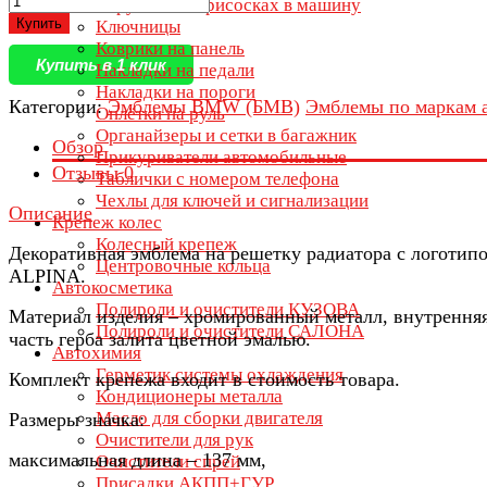
Игрушки на присосках в машину
Купить
Ключницы
Коврики на панель
Купить в 1 клик
Накладки на педали
Накладки на пороги
Категории:
Эмблемы BMW (БМВ)
Эмблемы по маркам 
Оплётки на руль
Органайзеры и сетки в багажник
Обзор
Прикуриватели автомобильные
Отзывы
0
Таблички с номером телефона
Чехлы для ключей и сигнализации
Описание
Крепеж колес
Колесный крепеж
Декоративная эмблема на решетку радиатора с логотип
Центровочные кольца
ALPINA.
Автокосметика
Полироли и очистители КУЗОВА
Материал изделия – хромированный металл, внутрення
Полироли и очистители САЛОНА
часть герба залита цветной эмалью.
Автохимия
Герметик системы охлаждения
Комплект крепежа входит в стоимость товара.
Кондиционеры металла
Масло для сборки двигателя
Размеры значка:
Очистители для рук
максимальная длина – 137 мм,
Очистители спрей
Присадки АКПП+ГУР