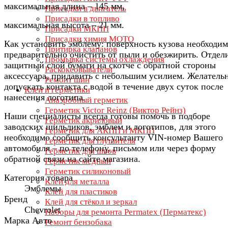
максимальная длина – 145 мм,
Присадки в двигатель
Присадки в топливо
максимальная высота – 21 мм.
Присадки МКПП
Присадки химия МОТО
Как установить эмблему: поверхность кузова необходи
Притирка клапанов
предварительно очистить от пыли и обезжирить. Отдел
Промывка системы охлаждения
защитный слой бумаги на скотче с обратной стороны
Раскоксовыватели
аксессуара, придавить с небольшим усилием. Желатель
Ремонт шин
допускать контакта с водой в течение двух суток после
Клеи и герметики
нанесения логотипа.
Анаэробный герметик
Герметик Victor Reinz (Виктор Рейнз)
Наши специалисты всегда готовы помочь в подборе
Герметик акриловый
заводских шильдиков, эмблем и логотипов, для этого
Герметик для АКПП и МКПП
необходимо сообщить консультанту VIN-номер Вашего
Герметик для глушителя
автомобиля – по телефону, письмом или через форму
Герметик для швов
обратной связи на сайте магазина.
Герметик медный
Герметик силиконовый
Категория товара
Клей для металла
Эмблемы
Клей для пластиков
Бренд
Клей для стёкол и зеркал
Chevrolet
Наборы для ремонта Permatex (Перматекс)
Марка Авто
Ремонт бензобака