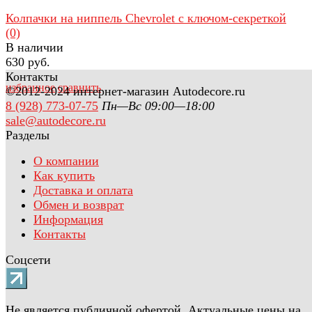
Колпачки на ниппель Chevrolet с ключом-секреткой
(0)
В наличии
630 руб.
Контакты
избранное
сравнить
©2012-2024 интернет-магазин Autodecore.ru
8 (928) 773-07-75
Пн—Вс 09:00—18:00
sale@autodecore.ru
Разделы
О компании
Как купить
Доставка и оплата
Обмен и возврат
Информация
Контакты
Соцсети
Не является публичной офертой. Актуальные цены на