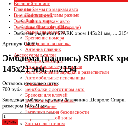
Внешний тюнинг
Главная
Эмблемы по маркам авто
Внешний тюнинг
Надписи эмблемы разные
Дефлекторы
Эмблемы по маркам авто
Насадки на глушитель
Эмблемы Chevrolet (Шевроле)
Рамки для номеров
Эмблема (надпись) SPARK хром 145х21 мм, ....215
Крепление номера
Артикул: 04059
Тонировочная пленка
Антенна плавник
Аксессуары в салон
Эмблема (надпись) SPARK хр
FM трансмиттеры
145х21 мм, ....2154
Автомобильные держатели
Автомобильные зарядки и разветвители
Автомобильные пепельницы
Осталось несколько штук
Ароматизаторы
700 руб.
Бейсболки с логотипом авто
Брелоки для ключей
Заводская эмблема крышки багажника Шевроле Спарк,
Бумажники и портмоне
размером 145х21 мм.
Дети в машине
Заглушки ремня безопасности
Зеркала мертвой зоны
Купить
Зонты с логотипом