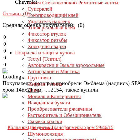
Chevrolet
Скотч Стекловолокно Ремонтные ленты
Суперклей
Отзывы (
0
)
Токопроводящий клей
Удалитель наклеек
Средняя оценка покупателей: (0)
Универсальный клей
Фиксатор втулок
0
Фиксатор резьбы
0
Холодная сварка
0
Покраска и защита кузова
0
Tectyl (Тектил)
0
Автокраски и Эмали аэрозольные
Антигравий и Мастика
Грунтовка
Покупатели, которые приобрели Эмблема (надпись) S
Жидкая Резина
хром 145х21 мм, ....2154, также купили
Лаки
Мовиль и Консерванты
Наждачная бумага
Преобразователи ржавчины
Растворитель и Обезжириватель
Смывка краски
Шпатлевки
Шумоизоляция