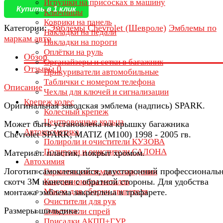
Игрушки на присосках в машину
Купить в 1 клик
Ключницы
Коврики на панель
Категории:
Эмблемы Chevrolet (Шевроле)
Эмблемы по
Накладки на педали
маркам авто
Накладки на пороги
Оплётки на руль
Обзор
Органайзеры и сетки в багажник
Отзывы
0
Прикуриватели автомобильные
Таблички с номером телефона
Описание
Чехлы для ключей и сигнализации
Крепеж колес
Оригинальная заводская эмблема (надпись) SPARK.
Колесный крепеж
Центровочные кольца
Может быть установлена на крышку багажника
Автокосметика
Chevrolet SPARK; MATIZ (M100) 1998 - 2005 гв.
Полироли и очистители КУЗОВА
Полироли и очистители САЛОНА
Материал: пластик, покрыт хромом.
Автохимия
Логотип самоклеящийся, двусторонний профессиональ
Герметик системы охлаждения
скотч 3М нанесен с обратной стороны. Для удобства
Кондиционеры металла
Масло для сборки двигателя
монтажа эмблема закреплена в трафарете.
Очистители для рук
Размеры шильдика:
Очистители спрей
Присадки АКПП+ГУР