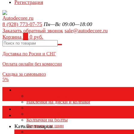
Регистрация
8 (928) 773-07-75
Пн—Вс 09:00—18:00
Заказать обратный звонок
sale@autodecore.ru
Корзина
0
0 руб.
Доставка по Росии и СНГ
Оплата онлайн без комиссии
Скидка за самовывоз
5%
Аксессуары для колёс
Колпачки на диски
Наклейки на диски и колпаки
Колпаки на колеса
Каталог товаров
Колпачки на ниппель
Колпачки на болты
Вентили для шин
Каталог товаров
Заглушки ступицы
×