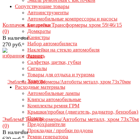
Эмаль ремонтная с кисточкой
Сопутствующие товары
Автоинструменты
Автомобильные компрессоры и насосы
Колпачок для диска Трансформеры хром 59/46/15
Батарейки
(0)
Домкраты
Канистры
В наличии
Набор автомобилиста
270 руб.
Наклейки на стекло автомобиля
избранное
сравнить
Разное
Салфетки, щетки, губки
Сигналы
Товары для отдыха и туризма
Хомуты
Расходные материалы
Автомобильные лампы
Клипсы автомобильные
Комплекты ремня ГРМ
Крышки/пробки (двигатель, радиатор, бензобак)
Помпы
Эмблема Трансформеры/Автоботы металл, хром 73х70м
Предохранители
(0)
Прокладки / пробки поддона
В наличии
Ремни генератора
630 руб.