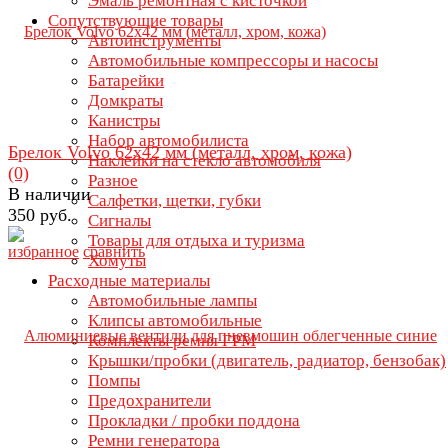
Эмаль ремонтная с кисточкой
Сопутствующие товары
Автоинструменты
Автомобильные компрессоры и насосы
Батарейки
Домкраты
Канистры
Набор автомобилиста
Брелок Volvo 62х42 мм (металл, хром, кожа)
Наклейки на стекло автомобиля
(0)
Разное
В наличии
Салфетки, щетки, губки
350 руб.
Сигналы
Товары для отдыха и туризма
избранное
сравнить
Хомуты
Расходные материалы
Автомобильные лампы
Клипсы автомобильные
Комплекты ремня ГРМ
Крышки/пробки (двигатель, радиатор, бензобак)
Помпы
Предохранители
Прокладки / пробки поддона
Ремни генератора