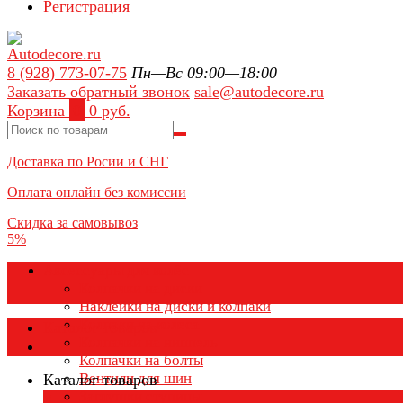
Регистрация
8 (928) 773-07-75
Пн—Вс 09:00—18:00
Заказать обратный звонок
sale@autodecore.ru
Корзина
0
0 руб.
Доставка по Росии и СНГ
Оплата онлайн без комиссии
Скидка за самовывоз
5%
Аксессуары для колёс
Колпачки на диски
Наклейки на диски и колпаки
Колпаки на колеса
Каталог товаров
Колпачки на ниппель
Колпачки на болты
Вентили для шин
Каталог товаров
Заглушки ступицы
×