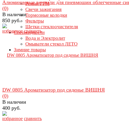
Алюминиевые вентили для пневмошин облегченные си
Ремни ГРМ
(0)
Свечи зажигания
В наличии
Тормозные колодки
850 руб.
Фильтры
Щетки стеклоочистителя
избранное
сравнить
Спецжидкости
Вода и Электролит
Омыватели стекол ЛЕТО
Зимние товары
DW 0805 Ароматизатор под сиденье ВИШНЯ
(0)
В наличии
400 руб.
избранное
сравнить