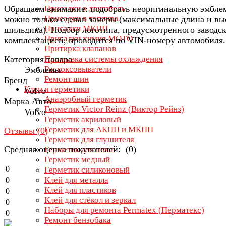
Обращаем внимание: подобрать неоригинальную эмбле
Присадки в двигатель
Присадки в топливо
можно только сделав замеры (максимальные длина и вы
Присадки МКПП
шильдика). Подбор логотипа, предусмотренного заводс
Присадки химия МОТО
комплектацией, проводится по VIN-номеру автомобиля.
Притирка клапанов
Категория товара
Промывка системы охлаждения
Раскоксовыватели
Эмблемы
Ремонт шин
Бренд
Клеи и герметики
Volvo
Анаэробный герметик
Марка Авто
Герметик Victor Reinz (Виктор Рейнз)
Volvo
Герметик акриловый
Герметик для АКПП и МКПП
Отзывы (
0
)
Герметик для глушителя
Средняя оценка покупателей: (0)
Герметик для швов
Герметик медный
0
Герметик силиконовый
Клей для металла
0
Клей для пластиков
0
Клей для стёкол и зеркал
0
Наборы для ремонта Permatex (Перматекс)
0
Ремонт бензобака