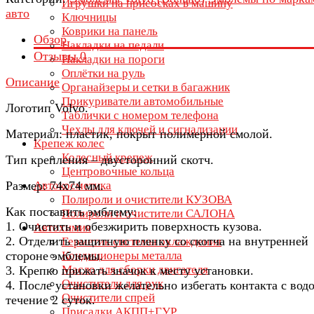
Игрушки на присосках в машину
авто
Ключницы
Коврики на панель
Обзор
Накладки на педали
Отзывы
0
Накладки на пороги
Оплётки на руль
Описание
Органайзеры и сетки в багажник
Прикуриватели автомобильные
Логотип Volvo.
Таблички с номером телефона
Чехлы для ключей и сигнализации
Материал: пластик, покрыт полимерной смолой.
Крепеж колес
Колесный крепеж
Тип крепления – двусторонний скотч.
Центровочные кольца
Размер: 74х74 мм.
Автокосметика
Полироли и очистители КУЗОВА
Как поставить эмблему:
Полироли и очистители САЛОНА
1. Очистить и обезжирить поверхность кузова.
Автохимия
2. Отделить защитную пленку со скотча на внутренней
Герметик системы охлаждения
стороне эмблемы.
Кондиционеры металла
Масло для сборки двигателя
3. Крепко прижать значок к месту установки.
Очистители для рук
4. После установки желательно избегать контакта с вод
Очистители спрей
течение 2 суток.
Присадки АКПП+ГУР