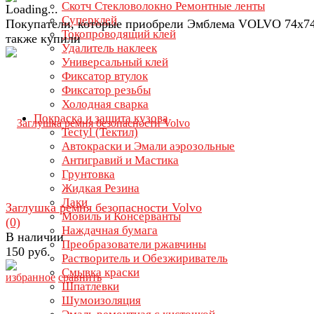
Скотч Стекловолокно Ремонтные ленты
Суперклей
Покупатели, которые приобрели Эмблема VOLVO 74х74
Токопроводящий клей
также купили
Удалитель наклеек
Универсальный клей
Фиксатор втулок
Фиксатор резьбы
Холодная сварка
Покраска и защита кузова
Tectyl (Тектил)
Автокраски и Эмали аэрозольные
Антигравий и Мастика
Грунтовка
Жидкая Резина
Лаки
Заглушка ремня безопасности Volvo
Мовиль и Консерванты
(0)
Наждачная бумага
В наличии
Преобразователи ржавчины
150 руб.
Растворитель и Обезжириватель
Смывка краски
избранное
сравнить
Шпатлевки
Шумоизоляция