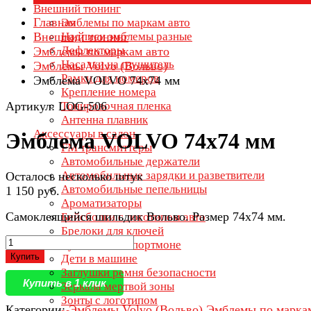
Внешний тюнинг
Главная
Эмблемы по маркам авто
Внешний тюнинг
Надписи эмблемы разные
Дефлекторы
Эмблемы по маркам авто
Насадки на глушитель
Эмблемы Volvo (Вольво)
Рамки для номеров
Эмблема VOLVO 74х74 мм
Крепление номера
Артикул: LOG-506
Тонировочная пленка
Антенна плавник
Аксессуары в салон
Эмблема VOLVO 74х74 мм
FM трансмиттеры
Автомобильные держатели
Автомобильные зарядки и разветвители
Осталось несколько штук
Автомобильные пепельницы
1 150 руб.
Ароматизаторы
Самоклеящийся шильдик Вольво. Размер 74х74 мм.
Бейсболки с логотипом авто
Брелоки для ключей
Бумажники и портмоне
Купить
Дети в машине
Заглушки ремня безопасности
Купить в 1 клик
Зеркала мертвой зоны
Зонты с логотипом
Категории:
Эмблемы Volvo (Вольво)
Эмблемы по марка