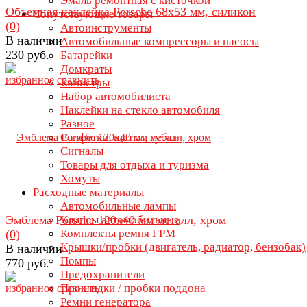
Эмаль ремонтная с кисточкой
Объемная наклейка Porsche 68х53 мм, силикон
Сопутствующие товары
(0)
Автоинструменты
В наличии
Автомобильные компрессоры и насосы
230 руб.
Батарейки
Домкраты
избранное
сравнить
Канистры
Набор автомобилиста
Наклейки на стекло автомобиля
Разное
Салфетки, щетки, губки
Сигналы
Товары для отдыха и туризма
Хомуты
Расходные материалы
Автомобильные лампы
Эмблема Porsche 120х40 мм металл, хром
Клипсы автомобильные
Комплекты ремня ГРМ
(0)
Крышки/пробки (двигатель, радиатор, бензобак)
В наличии
Помпы
770 руб.
Предохранители
Прокладки / пробки поддона
избранное
сравнить
Ремни генератора