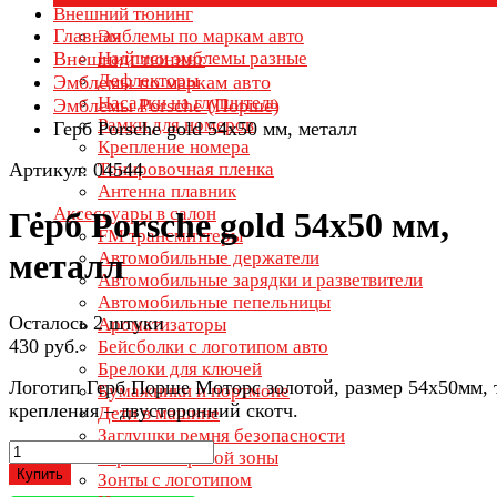
Внешний тюнинг
Главная
Эмблемы по маркам авто
Внешний тюнинг
Надписи эмблемы разные
Дефлекторы
Эмблемы по маркам авто
Насадки на глушитель
Эмблемы Porsche (Порше)
Рамки для номеров
Герб Porsche gold 54х50 мм, металл
Крепление номера
Артикул: 04544
Тонировочная пленка
Антенна плавник
Аксессуары в салон
Герб Porsche gold 54х50 мм,
FM трансмиттеры
металл
Автомобильные держатели
Автомобильные зарядки и разветвители
Автомобильные пепельницы
Осталось 2 штуки
Ароматизаторы
430 руб.
Бейсболки с логотипом авто
Брелоки для ключей
Логотип Герб Порше Моторс золотой, размер 54х50мм, 
Бумажники и портмоне
крепления – двусторонний скотч.
Дети в машине
Заглушки ремня безопасности
Зеркала мертвой зоны
Купить
Зонты с логотипом