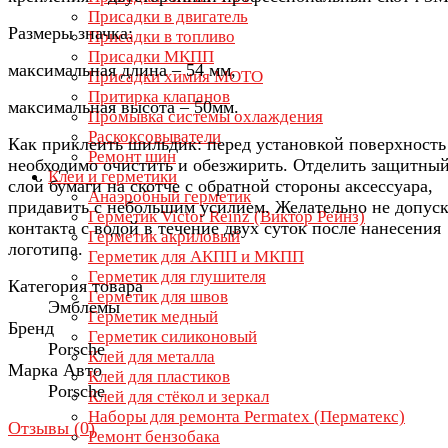
Присадки в двигатель
Размеры значка:
Присадки в топливо
Присадки МКПП
максимальная длина – 54 мм,
Присадки химия МОТО
Притирка клапанов
максимальная высота – 50мм.
Промывка системы охлаждения
Раскоксовыватели
Как приклеить шильдик: перед установкой поверхность
Ремонт шин
необходимо очистить и обезжирить. Отделить защитны
Клеи и герметики
слой бумаги на скотче с обратной стороны аксессуара,
Анаэробный герметик
придавить с небольшим усилием. Желательно не допуск
Герметик Victor Reinz (Виктор Рейнз)
контакта с водой в течение двух суток после нанесения
Герметик акриловый
логотипа.
Герметик для АКПП и МКПП
Герметик для глушителя
Категория товара
Герметик для швов
Эмблемы
Герметик медный
Бренд
Герметик силиконовый
Porsche
Клей для металла
Марка Авто
Клей для пластиков
Porsche
Клей для стёкол и зеркал
Наборы для ремонта Permatex (Перматекс)
Отзывы (
0
)
Ремонт бензобака