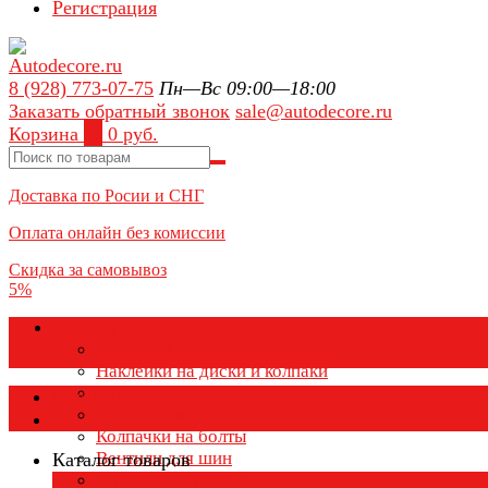
Регистрация
8 (928) 773-07-75
Пн—Вс 09:00—18:00
Заказать обратный звонок
sale@autodecore.ru
Корзина
0
0 руб.
Доставка по Росии и СНГ
Оплата онлайн без комиссии
Скидка за самовывоз
5%
Аксессуары для колёс
Колпачки на диски
Наклейки на диски и колпаки
Колпаки на колеса
Каталог товаров
Колпачки на ниппель
Колпачки на болты
Вентили для шин
Каталог товаров
Заглушки ступицы
×