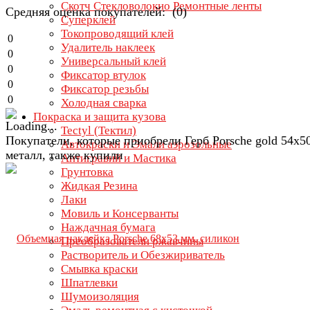
Скотч Стекловолокно Ремонтные ленты
Средняя оценка покупателей: (0)
Суперклей
Токопроводящий клей
0
Удалитель наклеек
0
Универсальный клей
0
Фиксатор втулок
0
Фиксатор резьбы
0
Холодная сварка
Покраска и защита кузова
Tectyl (Тектил)
Покупатели, которые приобрели Герб Porsche gold 54х5
Автокраски и Эмали аэрозольные
металл, также купили
Антигравий и Мастика
Грунтовка
Жидкая Резина
Лаки
Мовиль и Консерванты
Наждачная бумага
Преобразователи ржавчины
Растворитель и Обезжириватель
Смывка краски
Шпатлевки
Шумоизоляция