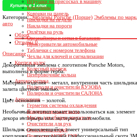
Игрушки на присосках в машину
Купить в 1 клик
Ключницы
Коврики на панель
Категории:
Эмблемы Porsche (Порше)
Эмблемы по марк
Накладки на педали
авто
Накладки на пороги
Оплётки на руль
Обзор
Органайзеры и сетки в багажник
Отзывы
0
Прикуриватели автомобильные
Таблички с номером телефона
Описание
Чехлы для ключей и сигнализации
Крепеж колес
Декоративная эмблема с логотипом Porsche Motors,
Колесный крепеж
выполнена в форме герба.
Центровочные кольца
Автокосметика
Материал изделия – металл, внутренняя часть шильдик
Полироли и очистители КУЗОВА
залита цветной эмалью.
Полироли и очистители САЛОНА
Автохимия
Цвет основания – золотой.
Герметик системы охлаждения
Необычный логотип может использоваться как элемент
Кондиционеры металла
Масло для сборки двигателя
декора интерьера или экстерьера автомобиля.
Очистители для рук
Шильдик самоклеящийся, имеет универсальный тип
Очистители спрей
крепления – двусторонний профессиональный скотч 3М
Присадки АКПП+ГУР