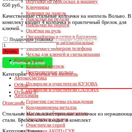
Игрушки на присосках в машину
650 руб.
Ключницы
Коврики на панель
Качественные стальные колпачки на ниппель Вольво. В
Накладки на педали
комплект входит 4 колпачка и практичный брелок для
Накладки на пороги
ключей.
Оплётки на руль
Органайзеры и сетки в багажник
Подарочная упаковка
Прикуриватели автомобильные
Таблички с номером телефона
Купить
Чехлы для ключей и сигнализации
Крепеж колес
Купить в 1 клик
Колесный крепеж
Центровочные кольца
Категория:
Колпачки на ниппель
Автокосметика
Полироли и очистители КУЗОВА
Обзор
Полироли и очистители САЛОНА
Отзывы
0
Автохимия
Герметик системы охлаждения
Описание
Кондиционеры металла
Масло для сборки двигателя
Стильные высококачественные колпачки из нержавеющ
Очистители для рук
стали. Брелок-ключ входит в комплект
Очистители спрей
Категория товара
Присадки АКПП+ГУР