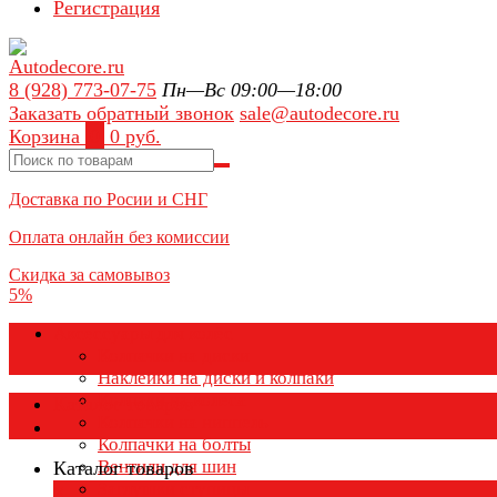
Регистрация
8 (928) 773-07-75
Пн—Вс 09:00—18:00
Заказать обратный звонок
sale@autodecore.ru
Корзина
0
0 руб.
Доставка по Росии и СНГ
Оплата онлайн без комиссии
Скидка за самовывоз
5%
Аксессуары для колёс
Колпачки на диски
Наклейки на диски и колпаки
Колпаки на колеса
Каталог товаров
Колпачки на ниппель
Колпачки на болты
Вентили для шин
Каталог товаров
Заглушки ступицы
×