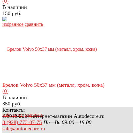
(0)
В наличии
150 руб.
избранное
сравнить
Брелок Volvo 50х37 мм (металл, хром, кожа)
(0)
В наличии
350 руб.
Контакты
избранное
сравнить
©2012-2024 интернет-магазин Autodecore.ru
8 (928) 773-07-75
Пн—Вс 09:00—18:00
sale@autodecore.ru