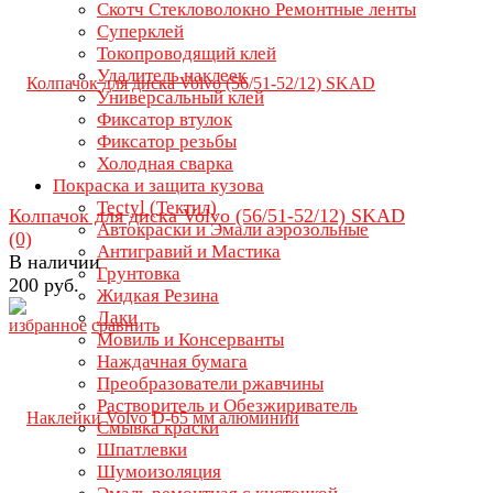
Скотч Стекловолокно Ремонтные ленты
Суперклей
Токопроводящий клей
Удалитель наклеек
Универсальный клей
Фиксатор втулок
Фиксатор резьбы
Холодная сварка
Покраска и защита кузова
Tectyl (Тектил)
Колпачок для диска Volvo (56/51-52/12) SKAD
Автокраски и Эмали аэрозольные
(0)
Антигравий и Мастика
В наличии
Грунтовка
200 руб.
Жидкая Резина
Лаки
избранное
сравнить
Мовиль и Консерванты
Наждачная бумага
Преобразователи ржавчины
Растворитель и Обезжириватель
Смывка краски
Шпатлевки
Шумоизоляция