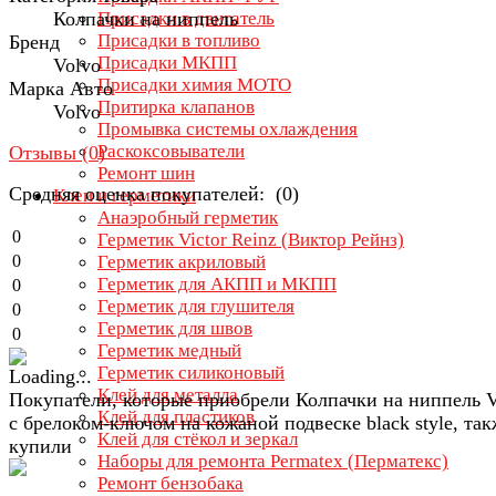
Колпачки на ниппель
Присадки в двигатель
Присадки в топливо
Бренд
Присадки МКПП
Volvo
Присадки химия МОТО
Марка Авто
Притирка клапанов
Volvo
Промывка системы охлаждения
Раскоксовыватели
Отзывы (
0
)
Ремонт шин
Средняя оценка покупателей: (0)
Клеи и герметики
Анаэробный герметик
0
Герметик Victor Reinz (Виктор Рейнз)
0
Герметик акриловый
Герметик для АКПП и МКПП
0
Герметик для глушителя
0
Герметик для швов
0
Герметик медный
Герметик силиконовый
Клей для металла
Покупатели, которые приобрели Колпачки на ниппель V
Клей для пластиков
с брелоком-ключом на кожаной подвеске black style, так
Клей для стёкол и зеркал
купили
Наборы для ремонта Permatex (Перматекс)
Ремонт бензобака