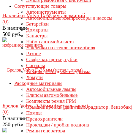
Эмаль ремонтная с кисточкой
Сопутствующие товары
Автоинструменты
Наклейки Volvo D-65 мм алюминий
Автомобильные компрессоры и насосы
(0)
Батарейки
В наличии
Домкраты
500 руб.
Канистры
Набор автомобилиста
избранное
сравнить
Наклейки на стекло автомобиля
Разное
Салфетки, щетки, губки
Сигналы
Товары для отдыха и туризма
Хомуты
Расходные материалы
Автомобильные лампы
Клипсы автомобильные
Комплекты ремня ГРМ
Брелок Volvo D-35 мм (металл, хром)
Крышки/пробки (двигатель, радиатор, бензобак)
(0)
Помпы
В наличии
Предохранители
250 руб.
Прокладки / пробки поддона
Ремни генератора