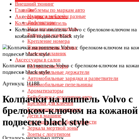
Внешний тюнинг
Главная
Эмблемы по маркам авто
Аксессуары для колёс
Надписи эмблемы разные
Дефлекторы
Колпачки на ниппель
Насадки на глушитель
Колпачки на ниппель Volvo с брелоком-ключом на
Рамки для номеров
кожаной подвеске black style
Крепление номера
Тонировочная пленка
Антенна плавник
Аксессуары в салон
Колпачки на ниппель Volvo с брелоком-ключом на кожа
FM трансмиттеры
подвеске black style
Автомобильные держатели
Автомобильные зарядки и разветвители
Артикул: 11188
Автомобильные пепельницы
Ароматизаторы
Колпачки на ниппель Volvo с
Бейсболки с логотипом авто
Брелоки для ключей
брелоком-ключом на кожаной
Бумажники и портмоне
Дети в машине
подвеске black style
Заглушки ремня безопасности
Зеркала мертвой зоны
Зонты с логотипом
Осталось несколько штук