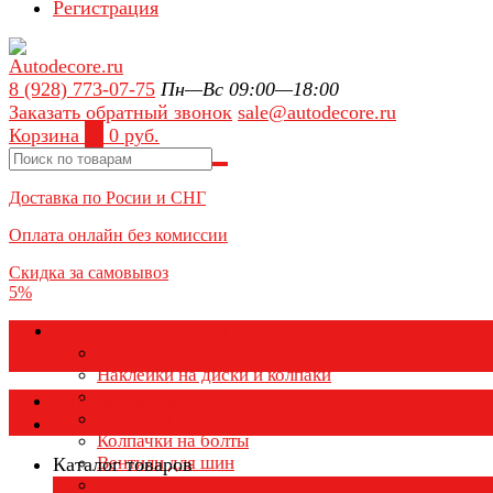
Регистрация
8 (928) 773-07-75
Пн—Вс 09:00—18:00
Заказать обратный звонок
sale@autodecore.ru
Корзина
0
0 руб.
Доставка по Росии и СНГ
Оплата онлайн без комиссии
Скидка за самовывоз
5%
Аксессуары для колёс
Колпачки на диски
Наклейки на диски и колпаки
Колпаки на колеса
Каталог товаров
Колпачки на ниппель
Колпачки на болты
Вентили для шин
Каталог товаров
Заглушки ступицы
×