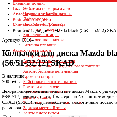
Внешний тюнинг
Главная
Эмблемы по маркам авто
Аксессуары для колёс
Надписи эмблемы разные
Дефлекторы
Колпачки на диски
Насадки на глушитель
Колпачки Mazda (Мазда)
Рамки для номеров
Колпачки для диска Mazda black (56/51-52/12) SK
Крепление номера
Артикул: 00164
Тонировочная пленка
Антенна плавник
Аксессуары в салон
Колпачки для диска Mazda bl
FM трансмиттеры
(56/51-52/12) SKAD
Автомобильные держатели
Автомобильные зарядки и разветвители
Автомобильные пепельницы
В наличии
Ароматизаторы
200 руб.
Бейсболки с логотипом авто
Брелоки для ключей
Декоративные колпачки на литые диски Мазда с размер
Бумажники и портмоне
56/52/12, черного цвета. Подходят на большинство диск
Дети в машине
СКАД (SKAD) и другие модели с аналогичным посадо
Заглушки ремня безопасности
размером.
Зеркала мертвой зоны
Зонты с логотипом