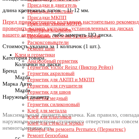
Присадки в двигатель
длина крепежных лапок – 11-12 мм.
Присадки в топливо
Присадки МКПП
Перед приобретением колпачков настоятельно рекомен
Присадки химия МОТО
проверить размер заглушек, установленных на дисках
Притирка клапанов
вашего автомобиля,
либо замерить ЦО диска.
Промывка системы охлаждения
Раскоксовыватели
Стоимость указана за 1 колпачок (1 шт.).
Ремонт шин
Клеи и герметики
Категория товара
Анаэробный герметик
Колпачки на диски
Герметик Victor Reinz (Виктор Рейнз)
Бренд
Герметик акриловый
Mazda
Герметик для АКПП и МКПП
Марка Авто
Герметик для глушителя
Mazda
Герметик для швов
Наружный диаметр
Герметик медный
Герметик силиконовый
Клей для металла
Максимальный диаметр колпачка. Как правило, совпада
Клей для пластиков
наружным диаметром ступичного отверстия или совсем
Клей для стёкол и зеркал
немного меньше его.
Наборы для ремонта Permatex (Перматекс)
Ремонт бензобака