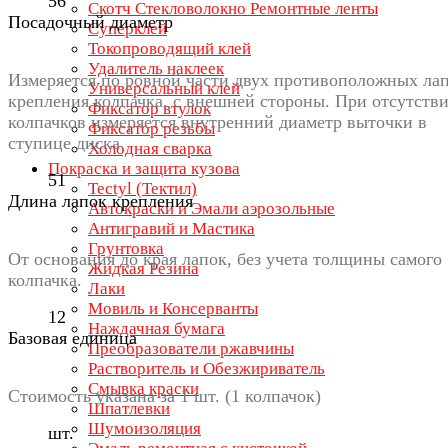
56
Скотч Стекловолокно Ремонтные ленты
Посадочный диаметр
Суперклей
Токопроводящий клей
Удалитель наклеек
Измеряется по ровной части двух противоположных ла
Универсальный клей
крепления колпачка, с внешней стороны. При отсутств
Фиксатор втулок
колпачков измеряется внутренний диаметр выточки в
Фиксатор резьбы
ступице диска
Холодная сварка
Покраска и защита кузова
51
Tectyl (Тектил)
Длина лапок крепления
Автокраски и Эмали аэрозольные
Антигравий и Мастика
Грунтовка
От основания до края лапок, без учета толщины самого
Жидкая Резина
колпачка.
Лаки
Мовиль и Консерванты
12
Наждачная бумага
Базовая единица
Преобразователи ржавчины
Растворитель и Обезжириватель
Смывка краски
Стоимость указана за 1 шт. (1 колпачок)
Шпатлевки
Шумоизоляция
шт.