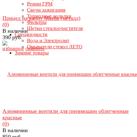
Ремни ГРМ
Свечи зажигания
Тормозные колодки
Прицел на капот Mazda (металл)
Фильтры
(0)
Щетки стеклоочистителя
В наличии
Спецжидкости
390 руб.
Вода и Электролит
Омыватели стекол ЛЕТО
избранное
сравнить
Зимние товары
Алюминиевые вентили для пневмошин облегченные
красные
(0)
В наличии
850 руб.