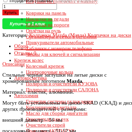
Подарочная упаковка
Игрушки на присосках в машину
Ключницы
Купить
Коврики на панель
Накладки на педали
Купить в 1 клик
Накладки на пороги
Оплётки на руль
Категории:
Колпачки Mazda (Мазда)
Колпачки на диски
Органайзеры и сетки в багажник
Прикуриватели автомобильные
Обзор
Таблички с номером телефона
Отзывы
0
Чехлы для ключей и сигнализации
Крепеж колес
Описание
Колесный крепеж
Центровочные кольца
Стильные черные заглушки на литые диски с
Автокосметика
хромированным логотипом
Mazda
.
Полироли и очистители КУЗОВА
Полироли и очистители САЛОНА
Материал: пластик, алюминий.
Автохимия
Герметик системы охлаждения
Могут быть установлены на диски SKAD (СКАД) и дис
Кондиционеры металла
других производителей с размерами:
Масло для сборки двигателя
Очистители для рук
внешний диаметр – 56 мм
Очистители спрей
посадочный диаметр – 51-52 мм
Присадки АКПП+ГУР