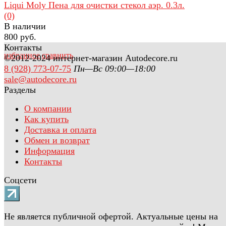
Liqui Moly Пена для очистки стекол аэр. 0.3л.
(0)
В наличии
800 руб.
Контакты
избранное
сравнить
©2012-2024 интернет-магазин Autodecore.ru
8 (928) 773-07-75
Пн—Вс 09:00—18:00
sale@autodecore.ru
Разделы
О компании
Как купить
Доставка и оплата
Обмен и возврат
Информация
Контакты
Соцсети
Не является публичной офертой. Актуальные цены на