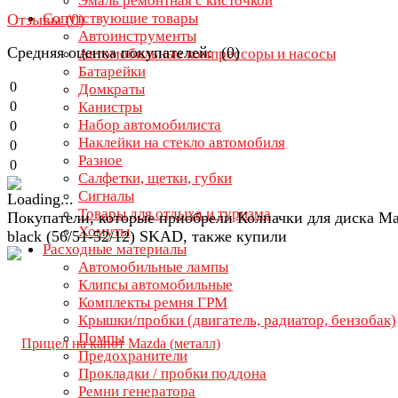
Эмаль ремонтная с кисточкой
Сопутствующие товары
Отзывы (
0
)
Автоинструменты
Средняя оценка покупателей: (0)
Автомобильные компрессоры и насосы
Батарейки
0
Домкраты
0
Канистры
Набор автомобилиста
0
Наклейки на стекло автомобиля
0
Разное
0
Салфетки, щетки, губки
Сигналы
Товары для отдыха и туризма
Покупатели, которые приобрели Колпачки для диска M
Хомуты
black (56/51-52/12) SKAD, также купили
Расходные материалы
Автомобильные лампы
Клипсы автомобильные
Комплекты ремня ГРМ
Крышки/пробки (двигатель, радиатор, бензобак)
Помпы
Предохранители
Прокладки / пробки поддона
Ремни генератора