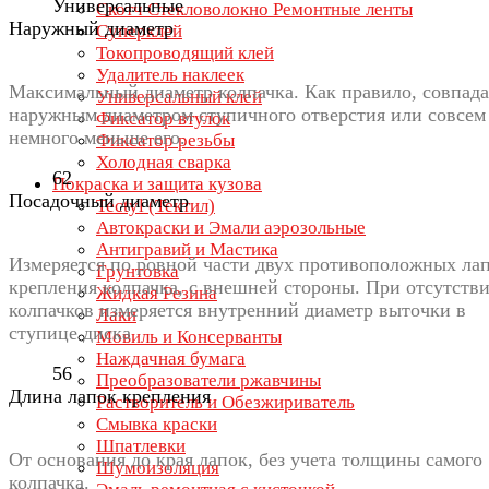
Универсальные
Скотч Стекловолокно Ремонтные ленты
Наружный диаметр
Суперклей
Токопроводящий клей
Удалитель наклеек
Максимальный диаметр колпачка. Как правило, совпада
Универсальный клей
наружным диаметром ступичного отверстия или совсем
Фиксатор втулок
немного меньше его.
Фиксатор резьбы
Холодная сварка
62
Покраска и защита кузова
Посадочный диаметр
Tectyl (Тектил)
Автокраски и Эмали аэрозольные
Антигравий и Мастика
Измеряется по ровной части двух противоположных ла
Грунтовка
крепления колпачка, с внешней стороны. При отсутств
Жидкая Резина
колпачков измеряется внутренний диаметр выточки в
Лаки
ступице диска
Мовиль и Консерванты
Наждачная бумага
56
Преобразователи ржавчины
Длина лапок крепления
Растворитель и Обезжириватель
Смывка краски
Шпатлевки
От основания до края лапок, без учета толщины самого
Шумоизоляция
колпачка.