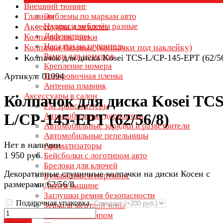
Внешний тюнинг
Главная
Эмблемы по маркам авто
Аксессуары для колёс
Надписи эмблемы разные
Дефлекторы
Колпачки на диски
Насадки на глушитель
Колпачки базовые (колпачки под наклейку)
Рамки для номеров
Колпачок для диска Kosei TCS-L/CP-145-EPT (62/56
Крепление номера
Артикул: 01094
Тонировочная пленка
Антенна плавник
Аксессуары в салон
Колпачок для диска Kosei TCS
FM трансмиттеры
L/CP-145-EPT (62/56/8)
Автомобильные держатели
Автомобильные зарядки и разветвители
Автомобильные пепельницы
Нет в наличии
Ароматизаторы
1 950 руб.
Бейсболки с логотипом авто
Брелоки для ключей
Декоративные ступичные колпачки на диски Косеи с
Бумажники и портмоне
размерами 62/56/8.
Дети в машине
Заглушки ремня безопасности
Подарочная упаковка
Зеркала мертвой зоны
Зонты с логотипом