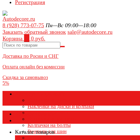
Регистрация
8 (928) 773-07-75
Пн—Вс 09:00—18:00
Заказать обратный звонок
sale@autodecore.ru
Корзина
0
0 руб.
Доставка по Росии и СНГ
Оплата онлайн без комиссии
Скидка за самовывоз
5%
Аксессуары для колёс
Колпачки на диски
Наклейки на диски и колпаки
Колпаки на колеса
Каталог товаров
Колпачки на ниппель
Колпачки на болты
Вентили для шин
Каталог товаров
Заглушки ступицы
×