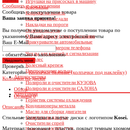
Купить
Игрушки на присосках в машину
Сообщить о поступлении
Ключницы
Сообщить о поступлении товара
Коврики на панель
Ваша заявка принята!
Накладки на педали
Накладки на пороги
Вы получите уведомление о поступлении товара по
Оплётки на руль
указанному Вами адресу электронной почты
Органайзеры и сетки в багажник
Прикуриватели автомобильные
Ваш E-Mail
Таблички с номером телефона
Чехлы для ключей и сигнализации
- обязательно к заполнению
Крепеж колес
Колесный крепеж
Проверка...
Центровочные кольца
Категории:
Колпачки базовые (колпачки под наклейку)
Автокосметика
Колпачки на диски
Полироли и очистители КУЗОВА
Полироли и очистители САЛОНА
Обзор
Автохимия
Отзывы
0
Герметик системы охлаждения
Кондиционеры металла
Описание
Масло для сборки двигателя
Стильные заглушки на литые диски с логотипом
Kosei
.
Очистители для рук
Очистители спрей
Материал: основание - пластик, покрыт темным хромом
Присадки АКПП+ГУР