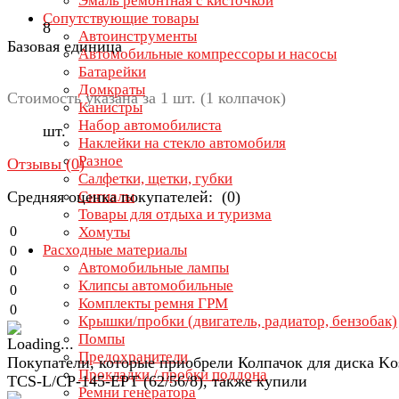
Эмаль ремонтная с кисточкой
Сопутствующие товары
8
Автоинструменты
Базовая единица
Автомобильные компрессоры и насосы
Батарейки
Домкраты
Стоимость указана за 1 шт. (1 колпачок)
Канистры
Набор автомобилиста
шт.
Наклейки на стекло автомобиля
Разное
Отзывы (
0
)
Салфетки, щетки, губки
Средняя оценка покупателей: (0)
Сигналы
Товары для отдыха и туризма
0
Хомуты
Расходные материалы
0
Автомобильные лампы
0
Клипсы автомобильные
0
Комплекты ремня ГРМ
0
Крышки/пробки (двигатель, радиатор, бензобак)
Помпы
Предохранители
Покупатели, которые приобрели Колпачок для диска Ko
Прокладки / пробки поддона
TCS-L/CP-145-EPT (62/56/8), также купили
Ремни генератора