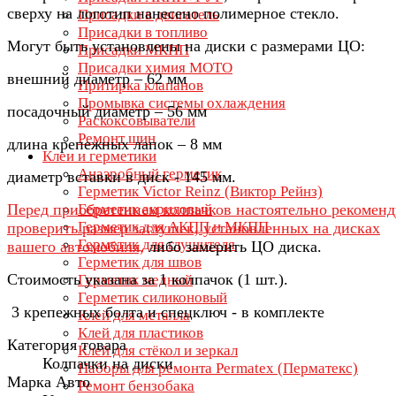
сверху на логотип нанесено полимерное стекло.
Присадки в двигатель
Присадки в топливо
Могут быть установлены на диски с размерами ЦО:
Присадки МКПП
Присадки химия МОТО
внешний диаметр – 62 мм
Притирка клапанов
Промывка системы охлаждения
посадочный диаметр – 56 мм
Раскоксовыватели
Ремонт шин
длина крепежных лапок – 8 мм
Клеи и герметики
Анаэробный герметик
диаметр вставки в диск - 145 мм.
Герметик Victor Reinz (Виктор Рейнз)
Перед приобретением колпачков настоятельно рекомен
Герметик акриловый
Герметик для АКПП и МКПП
проверить размер заглушек, установленных на дисках
Герметик для глушителя
вашего автомобиля,
либо замерить ЦО диска.
Герметик для швов
Стоимость указана за 1 колпачок (1 шт.).
Герметик медный
Герметик силиконовый
3 крепежных болта и спецключ - в комплекте
Клей для металла
Клей для пластиков
Категория товара
Клей для стёкол и зеркал
Колпачки на диски
Наборы для ремонта Permatex (Перматекс)
Марка Авто
Ремонт бензобака