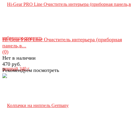
избранное
сравнить
Hi-Gear PRO Line Очиститель интерьера (приборная
панель,в...
(0)
Нет в наличии
470 руб.
Рекомендуем посмотреть