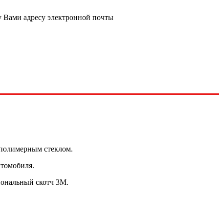
у Вами адресу электронной почты
полимерным стеклом.
втомобиля.
иональный скотч 3М.