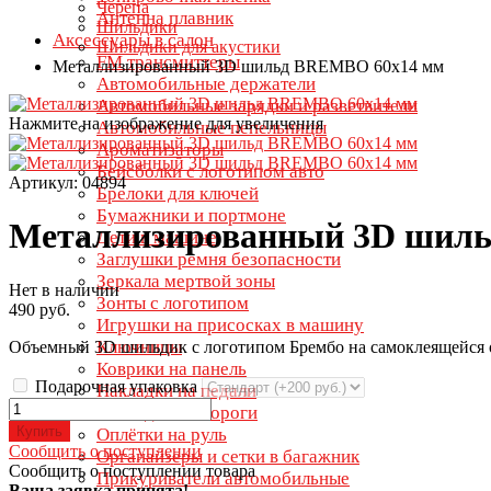
Черепа
Антенна плавник
Шильдики
Аксессуары в салон
Шильдики для акустики
FM трансмиттеры
Металлизированный 3D шильд BREMBO 60х14 мм
Автомобильные держатели
Автомобильные зарядки и разветвители
Нажмите на изображение для увеличения
Автомобильные пепельницы
Ароматизаторы
Бейсболки с логотипом авто
Артикул: 04894
Брелоки для ключей
Бумажники и портмоне
Металлизированный 3D шил
Дети в машине
Заглушки ремня безопасности
Зеркала мертвой зоны
Нет в наличии
Зонты с логотипом
490 руб.
Игрушки на присосках в машину
Ключницы
Объемный 3D шильдик с логотипом Брембо на самоклеящейся о
Коврики на панель
Подарочная упаковка
Накладки на педали
Накладки на пороги
Купить
Оплётки на руль
Сообщить о поступлении
Органайзеры и сетки в багажник
Сообщить о поступлении товара
Прикуриватели автомобильные
Ваша заявка принята!