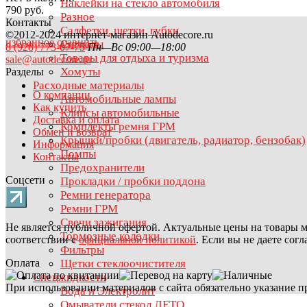
Наклейки на стекло автомобиля
790 руб.
Разное
Контакты
Салфетки, щетки, губки
©2012-2024 интернет-магазин Autodecore.ru
избранное
сравнить
Сигналы
8 (928) 773-07-75
Пн—Вс 09:00—18:00
Товары для отдыха и туризма
sale@autodecore.ru
Хомуты
Разделы
Расходные материалы
О компании
Автомобильные лампы
Как купить
Клипсы автомобильные
Доставка и оплата
Комплекты ремня ГРМ
Обмен и возврат
Крышки/пробки (двигатель, радиатор, бензобак)
Информация
Помпы
Контакты
Предохранители
Соцсети
Прокладки / пробки поддона
Ремни генератора
Ремни ГРМ
Свечи зажигания
Не является публичной офертой. Актуальные цены на товары м
Тормозные колодки
соответствии с
официальной политикой
. Если вы не даете сог
Фильтры
Оплата
Щетки стеклоочистителя
Спецжидкости
При использовании материалов с сайта обязательно указание п
Вода и Электролит
Омыватели стекол ЛЕТО