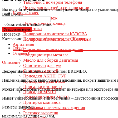
Таблички с номером телефона
Чехлы для ключей и сигнализации
Вы получите уведомление о поступлении товара по указанном
Крепеж колес
Ваш E-Mail
Колесный крепеж
Центровочные кольца
- обязательно к заполнению
Автокосметика
Полироли и очистители КУЗОВА
Проверка...
Категории:
Надписи эмблемы разные
Шильдики
Полироли и очистители САЛОНА
Автохимия
Обзор
Герметик системы охлаждения
Отзывы
0
Кондиционеры металла
Масло для сборки двигателя
Описание
Очистители для рук
Очистители спрей
Декоративная эмблема с логотипом BREMBO.
Присадки АКПП+ГУР
Наклейка-шильдик выполнен из алюминия, покрыт защитным 
Присадки в двигатель
Присадки в топливо
Может использоваться как элемент интерьера или экстерьера а
Присадки МКПП
Присадки химия МОТО
Имеет универсальный тип крепления – двусторонний професс
Притирка клапанов
Размеры эмблемы:
Промывка системы охлаждения
Раскоксовыватели
максимальная длина – 60 мм,