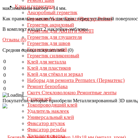
Ремонт шин
Клеи и герметики
максимальная высота – 14 мм.
Анаэробный герметик
Герметик Victor Reinz (Виктор Рейнз)
Как правильно наклеить шильдик: перед установкой поверхност
Герметик акриловый
В комплект входит 2 наклейки-эмблемы.
Герметик для АКПП и МКПП
Герметик для глушителя
Отзывы (
0
)
Герметик для швов
Герметик медный
Средняя оценка покупателей: (0)
Герметик силиконовый
0
Клей для металла
Клей для пластиков
0
Клей для стёкол и зеркал
0
Наборы для ремонта Permatex (Перматекс)
0
Ремонт бензобака
0
Скотч Стекловолокно Ремонтные ленты
Суперклей
Покупатели, которые приобрели Металлизированный 3D шил
Токопроводящий клей
Удалитель наклеек
Универсальный клей
Фиксатор втулок
Фиксатор резьбы
Холодная сварка