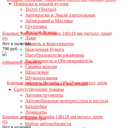
Покраска и защита кузова
Tectyl (Тектил)
Автокраски и Эмали аэрозольные
Антигравий и Мастика
Грунтовка
Жидкая Резина
Боковые эмблемы Volkswagen 148х18 мм (металл, хром)
Лаки
(0)
Мовиль и Консерванты
Нет в наличии
790 руб.
Наждачная бумага
Преобразователи ржавчины
Растворитель и Обезжириватель
избранное
сравнить
Смывка краски
Шпатлевки
Шумоизоляция
Эмаль ремонтная с кисточкой
Сопутствующие товары
Автоинструменты
Автомобильные компрессоры и насосы
Батарейки
Домкраты
Боковые эмблемы Hyundai 148х18 мм металл, хром
Канистры
(0)
Набор автомобилиста
Нет в наличии