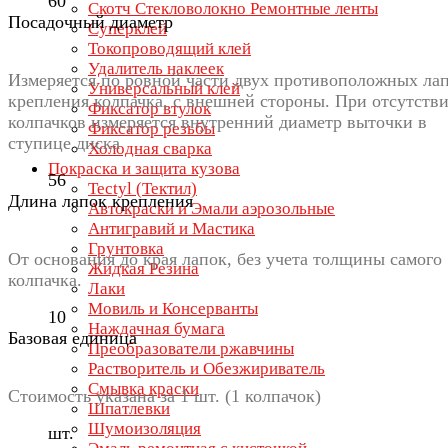
60
Скотч Стекловолокно Ремонтные ленты
Посадочный диаметр
Суперклей
Токопроводящий клей
Удалитель наклеек
Измеряется по ровной части двух противоположных ла
Универсальный клей
крепления колпачка, с внешней стороны. При отсутств
Фиксатор втулок
колпачков измеряется внутренний диаметр выточки в
Фиксатор резьбы
ступице диска
Холодная сварка
Покраска и защита кузова
56
Tectyl (Тектил)
Длина лапок крепления
Автокраски и Эмали аэрозольные
Антигравий и Мастика
Грунтовка
От основания до края лапок, без учета толщины самого
Жидкая Резина
колпачка.
Лаки
Мовиль и Консерванты
10
Наждачная бумага
Базовая единица
Преобразователи ржавчины
Растворитель и Обезжириватель
Смывка краски
Стоимость указана за 1 шт. (1 колпачок)
Шпатлевки
Шумоизоляция
шт.