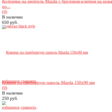
Колпачки на ниппель Mazda с брелоком-ключом на кож
по...
(0)
В наличии
650 руб.
избранное
сравнить
Коврик на приборную панель Mazda 150х90 мм
(0)
В наличии
250 руб.
избранное
сравнить