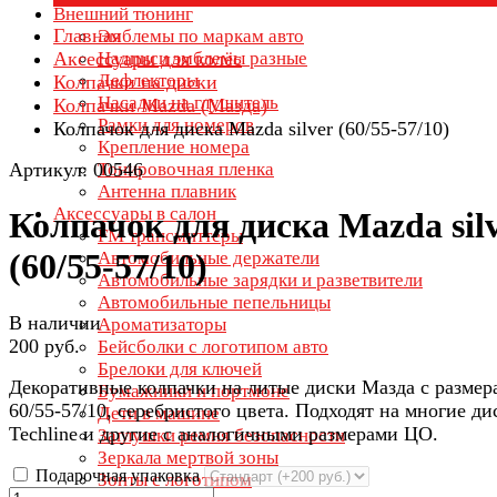
Внешний тюнинг
Главная
Эмблемы по маркам авто
Аксессуары для колёс
Надписи эмблемы разные
Дефлекторы
Колпачки на диски
Насадки на глушитель
Колпачки Mazda (Мазда)
Рамки для номеров
Колпачок для диска Mazda silver (60/55-57/10)
Крепление номера
Артикул: 00546
Тонировочная пленка
Антенна плавник
Аксессуары в салон
Колпачок для диска Mazda sil
FM трансмиттеры
(60/55-57/10)
Автомобильные держатели
Автомобильные зарядки и разветвители
Автомобильные пепельницы
В наличии
Ароматизаторы
200 руб.
Бейсболки с логотипом авто
Брелоки для ключей
Декоративные колпачки на литые диски Мазда с размер
Бумажники и портмоне
60/55-57/10, серебристого цвета. Подходят на многие ди
Дети в машине
Techline и другие с аналогичными размерами ЦО.
Заглушки ремня безопасности
Зеркала мертвой зоны
Подарочная упаковка
Зонты с логотипом