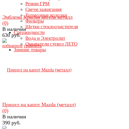
Ремни ГРМ
Свечи зажигания
Тормозные колодки
Эмблема Крылья ангела металл
Фильтры
(0)
Щетки стеклоочистителя
В наличии
Спецжидкости
630 руб.
Вода и Электролит
Омыватели стекол ЛЕТО
избранное
сравнить
Зимние товары
Прицел на капот Mazda (металл)
(0)
В наличии
390 руб.