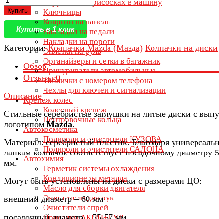
Игрушки на присосках в машину
Купить
Ключницы
Коврики на панель
Купить в 1 клик
Накладки на педали
Накладки на пороги
Категории:
Колпачки Mazda (Мазда)
Колпачки на диски
Оплётки на руль
Органайзеры и сетки в багажник
Обзор
Прикуриватели автомобильные
Отзывы
0
Таблички с номером телефона
Чехлы для ключей и сигнализации
Описание
Крепеж колес
Колесный крепеж
Стильные серебристые заглушки на литые диски с вып
Центровочные кольца
логотипом
Mazda
.
Автокосметика
Полироли и очистители КУЗОВА
Материал: серебристый пластик. Благодаря универсаль
Полироли и очистители САЛОНА
лапкам колпачок соответствует посадочному диаметру 5
Автохимия
мм.
Герметик системы охлаждения
Кондиционеры металла
Могут быть установлены на диски с размерами ЦО:
Масло для сборки двигателя
Очистители для рук
внешний диаметр – 60 мм
Очистители спрей
посадочный диаметр – 55-57 мм
Присадки АКПП+ГУР