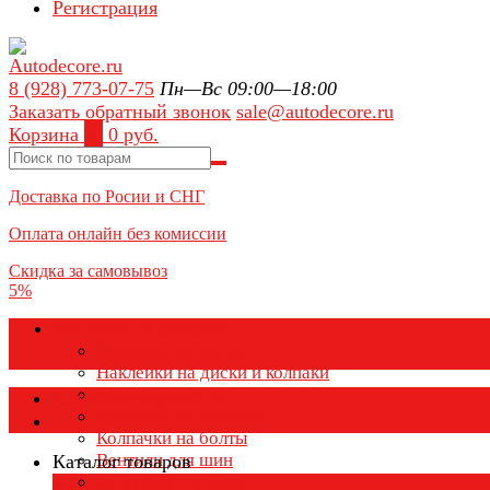
Регистрация
8 (928) 773-07-75
Пн—Вс 09:00—18:00
Заказать обратный звонок
sale@autodecore.ru
Корзина
0
0 руб.
Доставка по Росии и СНГ
Оплата онлайн без комиссии
Скидка за самовывоз
5%
Аксессуары для колёс
Колпачки на диски
Наклейки на диски и колпаки
Колпаки на колеса
Каталог товаров
Колпачки на ниппель
Колпачки на болты
Вентили для шин
Каталог товаров
Заглушки ступицы
×