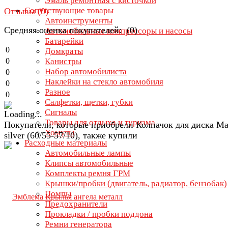
Эмаль ремонтная с кисточкой
Сопутствующие товары
Отзывы (
0
)
Автоинструменты
Средняя оценка покупателей: (0)
Автомобильные компрессоры и насосы
Батарейки
0
Домкраты
0
Канистры
Набор автомобилиста
0
Наклейки на стекло автомобиля
0
Разное
0
Салфетки, щетки, губки
Сигналы
Товары для отдыха и туризма
Покупатели, которые приобрели Колпачок для диска M
Хомуты
silver (60/55-57/10), также купили
Расходные материалы
Автомобильные лампы
Клипсы автомобильные
Комплекты ремня ГРМ
Крышки/пробки (двигатель, радиатор, бензобак)
Помпы
Предохранители
Прокладки / пробки поддона
Ремни генератора