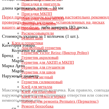
Присадки в двигатель
длина крепежных лапок – 10 мм
Присадки в топливо
Присадки МКПП
Перед приобретением колпачков настоятельно рекомен
Присадки химия МОТО
проверить размер заглушек, установленных на дисках
Притирка клапанов
вашего автомобиля,
либо замерить ЦО диска.
Промывка системы охлаждения
Раскоксовыватели
Стоимость указана за 1 колпачок (1 шт.).
Ремонт шин
Клеи и герметики
Категория товара
Анаэробный герметик
Колпачки на диски
Герметик Victor Reinz (Виктор Рейнз)
Бренд
Герметик акриловый
Mazda
Герметик для АКПП и МКПП
Марка Авто
Герметик для глушителя
Mazda
Герметик для швов
Наружный диаметр
Герметик медный
Герметик силиконовый
Клей для металла
Максимальный диаметр колпачка. Как правило, совпада
Клей для пластиков
наружным диаметром ступичного отверстия или совсем
Клей для стёкол и зеркал
немного меньше его.
Наборы для ремонта Permatex (Перматекс)
Ремонт бензобака