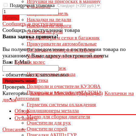
Игрушки на присосках в машину
Подарочная упаковка
Ключницы
Коврики на панель
Купить
Накладки на педали
Сообщить о поступлении
Накладки на пороги
Сообщить о поступлении товара
Оплётки на руль
Ваша заявка принята!
Органайзеры и сетки в багажник
Прикуриватели автомобильные
Вы получите уведомление о поступлении товара по
Таблички с номером телефона
указанному Вами адресу электронной почты
Чехлы для ключей и сигнализации
Ваш E-Mail
Крепеж колес
Колесный крепеж
Центровочные кольца
- обязательно к заполнению
Автокосметика
Полироли и очистители КУЗОВА
Проверка...
Полироли и очистители САЛОНА
Категории:
Колпачки Mercedes (Мерседес)
Колпачки на
Автохимия
диски
Герметик системы охлаждения
Обзор
Кондиционеры металла
Масло для сборки двигателя
Отзывы
0
Очистители для рук
Очистители спрей
Описание
Присадки АКПП+ГУР