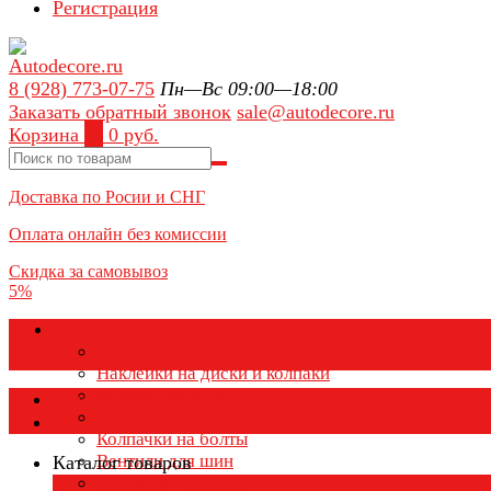
Регистрация
8 (928) 773-07-75
Пн—Вс 09:00—18:00
Заказать обратный звонок
sale@autodecore.ru
Корзина
0
0 руб.
Доставка по Росии и СНГ
Оплата онлайн без комиссии
Скидка за самовывоз
5%
Аксессуары для колёс
Колпачки на диски
Наклейки на диски и колпаки
Колпаки на колеса
Каталог товаров
Колпачки на ниппель
Колпачки на болты
Вентили для шин
Каталог товаров
Заглушки ступицы
×