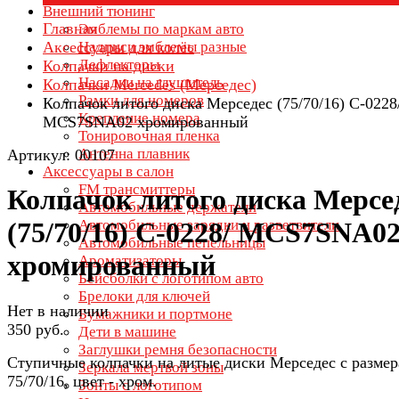
Внешний тюнинг
Главная
Эмблемы по маркам авто
Аксессуары для колёс
Надписи эмблемы разные
Дефлекторы
Колпачки на диски
Насадки на глушитель
Колпачки Mercedes (Мерседес)
Рамки для номеров
Колпачок литого диска Мерседес (75/70/16) C-0228
Крепление номера
MCS7SNA02 хромированный
Тонировочная пленка
Антенна плавник
Артикул: 00107
Аксессуары в салон
FM трансмиттеры
Колпачок литого диска Мерсе
Автомобильные держатели
Автомобильные зарядки и разветвители
(75/70/16) C-0228/ MCS7SNA0
Автомобильные пепельницы
хромированный
Ароматизаторы
Бейсболки с логотипом авто
Брелоки для ключей
Нет в наличии
Бумажники и портмоне
350 руб.
Дети в машине
Заглушки ремня безопасности
Ступичные колпачки на литые диски Мерседес с разме
Зеркала мертвой зоны
75/70/16, цвет - хром.
Зонты с логотипом