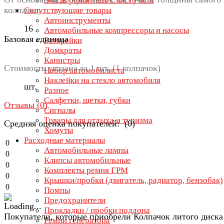
Эмаль ремонтная с кисточкой
колпачка.
Сопутствующие товары
Автоинструменты
16
Автомобильные компрессоры и насосы
Базовая единица
Батарейки
Домкраты
Канистры
Стоимость указана за 1 шт. (1 колпачок)
Набор автомобилиста
Наклейки на стекло автомобиля
шт.
Разное
Салфетки, щетки, губки
Отзывы (
0
)
Сигналы
Товары для отдыха и туризма
Средняя оценка покупателей: (0)
Хомуты
Расходные материалы
0
Автомобильные лампы
0
Клипсы автомобильные
0
Комплекты ремня ГРМ
0
Крышки/пробки (двигатель, радиатор, бензобак)
0
Помпы
Предохранители
Прокладки / пробки поддона
Покупатели, которые приобрели Колпачок литого диска
Ремни генератора