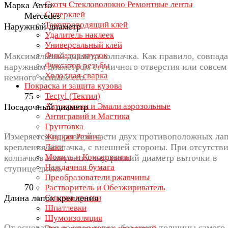
Скотч Стекловолокно Ремонтные ленты
Марка Авто
Суперклей
Mercedes
Токопроводящий клей
Наружный диаметр
Удалитель наклеек
Универсальный клей
Фиксатор втулок
Максимальный диаметр колпачка. Как правило, совпада
Фиксатор резьбы
наружным диаметром ступичного отверстия или совсем
Холодная сварка
немного меньше его.
Покраска и защита кузова
75
Tectyl (Тектил)
Автокраски и Эмали аэрозольные
Посадочный диаметр
Антигравий и Мастика
Грунтовка
Измеряется по ровной части двух противоположных ла
Жидкая Резина
крепления колпачка, с внешней стороны. При отсутств
Лаки
Мовиль и Консерванты
колпачков измеряется внутренний диаметр выточки в
Наждачная бумага
ступице диска
Преобразователи ржавчины
70
Растворитель и Обезжириватель
Длина лапок крепления
Смывка краски
Шпатлевки
Шумоизоляция
От основания до края лапок, без учета толщины самого