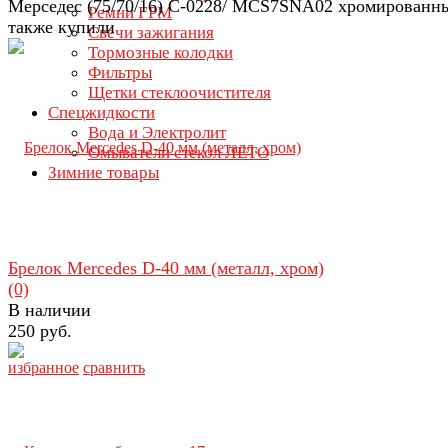
Мерседес (75/70/16) C-0228/ MCS7SNA02 хромированн
Ремни ГРМ
также купили
Свечи зажигания
Тормозные колодки
Фильтры
Щетки стеклоочистителя
Спецжидкости
Вода и Электролит
Омыватели стекол ЛЕТО
Зимние товары
Брелок Mercedes D-40 мм (металл, хром)
(0)
В наличии
250 руб.
избранное
сравнить