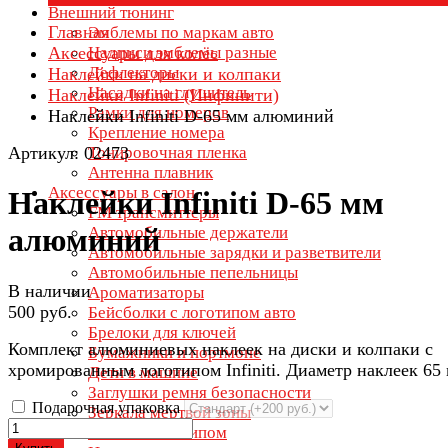
Внешний тюнинг
Главная
Эмблемы по маркам авто
Аксессуары для колёс
Надписи эмблемы разные
Дефлекторы
Наклейки на диски и колпаки
Насадки на глушитель
Наклейки Infiniti (Инфинити)
Рамки для номеров
Наклейки Infiniti D-65 мм алюминий
Крепление номера
Артикул: 02473
Тонировочная пленка
Антенна плавник
Аксессуары в салон
Наклейки Infiniti D-65 мм
FM трансмиттеры
алюминий
Автомобильные держатели
Автомобильные зарядки и разветвители
Автомобильные пепельницы
В наличии
Ароматизаторы
500 руб.
Бейсболки с логотипом авто
Брелоки для ключей
Комплект алюминиевых наклеек на диски и колпаки с
Бумажники и портмоне
хромированным логотипом Infiniti. Диаметр наклеек 65
Дети в машине
Заглушки ремня безопасности
Подарочная упаковка
Зеркала мертвой зоны
Зонты с логотипом