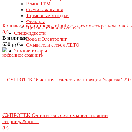
Ремни ГРМ
Свечи зажигания
Тормозные колодки
Фильтры
Колпачки на ниппель Infinity с ключом-секреткой black s
Щетки стеклоочистителя
(0)
Спецжидкости
В наличии
Вода и Электролит
630 руб.
Омыватели стекол ЛЕТО
Зимние товары
избранное
сравнить
СУПРОТЕК Очиститель системы вентиляции
"торпеда&quo...
(0)