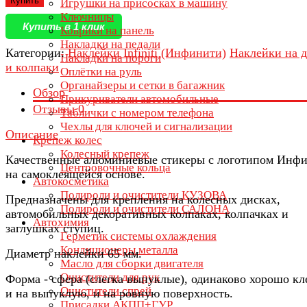
Купить
Игрушки на присосках в машину
Ключницы
Купить в 1 клик
Коврики на панель
Накладки на педали
Категории:
Наклейки Infiniti (Инфинити)
Наклейки на 
Накладки на пороги
и колпаки
Оплётки на руль
Органайзеры и сетки в багажник
Обзор
Прикуриватели автомобильные
Отзывы
0
Таблички с номером телефона
Чехлы для ключей и сигнализации
Описание
Крепеж колес
Колесный крепеж
Качественные алюминиевые стикеры с логотипом Инф
Центровочные кольца
на самоклеящейся основе.
Автокосметика
Полироли и очистители КУЗОВА
Предназначены для крепления на колесных дисках,
Полироли и очистители САЛОНА
автомобильных декоративных колпаках, колпачках и
Автохимия
заглушках ступиц.
Герметик системы охлаждения
Кондиционеры металла
Диаметр наклейки 65 мм.
Масло для сборки двигателя
Очистители для рук
Форма - сфера (слегка выпуклые), одинаково хорошо кл
Очистители спрей
и на выпуклую, и на ровную поверхность.
Присадки АКПП+ГУР