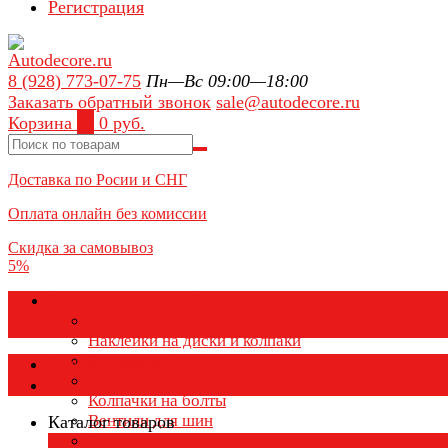
Регистрация
8 (928) 773-07-75
Пн—Вс 09:00—18:00
Заказать обратный звонок
sale@autodecore.ru
Корзина
0
0 руб.
Доставка по Росии и СНГ
Оплата онлайн без комиссии
Скидка за самовывоз
5%
Аксессуары для колёс
Колпачки на диски
Наклейки на диски и колпаки
Колпаки на колеса
Каталог товаров
Колпачки на ниппель
Колпачки на болты
Вентили для шин
Каталог товаров
Заглушки ступицы
×