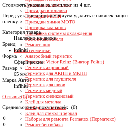
Стоимость указана за комплект из 4 шт.
Присадки в двигатель
Присадки в топливо
Перед установкой рекомендуем удалить с наклеек защи
Присадки МКПП
пленку.
Присадки химия МОТО
Притирка клапанов
Категория товара
Промывка системы охлаждения
Наклейки на диски
Раскоксовыватели
Бренд
Ремонт шин
Infiniti
Клеи и герметики
Форма
Анаэробный герметик
Сферические
Герметик Victor Reinz (Виктор Рейнз)
Герметик акриловый
Размер
Герметик для АКПП и МКПП
65 мм
Герметик для глушителя
Марка Авто
Герметик для швов
Infiniti
Герметик медный
Герметик силиконовый
Отзывы (
0
)
Клей для металла
Средняя оценка покупателей: (0)
Клей для пластиков
Клей для стёкол и зеркал
0
Наборы для ремонта Permatex (Перматекс)
0
Ремонт бензобака