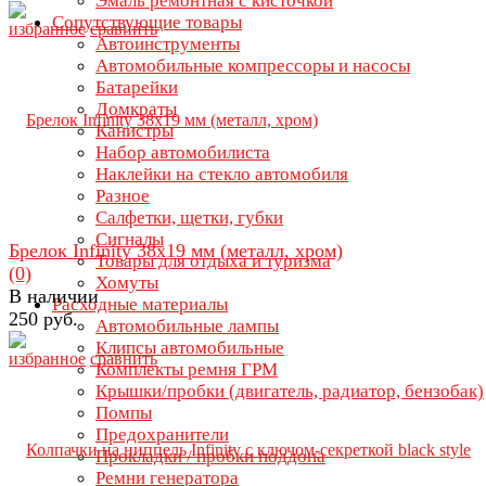
Эмаль ремонтная с кисточкой
Сопутствующие товары
избранное
сравнить
Автоинструменты
Автомобильные компрессоры и насосы
Батарейки
Домкраты
Канистры
Набор автомобилиста
Наклейки на стекло автомобиля
Разное
Салфетки, щетки, губки
Сигналы
Брелок Infinity 38х19 мм (металл, хром)
Товары для отдыха и туризма
(0)
Хомуты
В наличии
Расходные материалы
250 руб.
Автомобильные лампы
Клипсы автомобильные
избранное
сравнить
Комплекты ремня ГРМ
Крышки/пробки (двигатель, радиатор, бензобак)
Помпы
Предохранители
Прокладки / пробки поддона
Ремни генератора