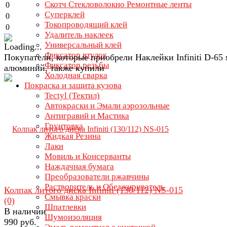
Скотч Стекловолокно Ремонтные ленты
0
Суперклей
0
Токопроводящий клей
0
Удалитель наклеек
Универсальный клей
Фиксатор втулок
Покупатели, которые приобрели Наклейки Infiniti D-65
Фиксатор резьбы
алюминий, также купили
Холодная сварка
Покраска и защита кузова
Tectyl (Тектил)
Автокраски и Эмали аэрозольные
Антигравий и Мастика
Грунтовка
Жидкая Резина
Лаки
Мовиль и Консерванты
Наждачная бумага
Преобразователи ржавчины
Растворитель и Обезжириватель
Колпак литого диска Infiniti (130/112) NS-015
Смывка краски
(0)
Шпатлевки
В наличии
Шумоизоляция
990 руб.