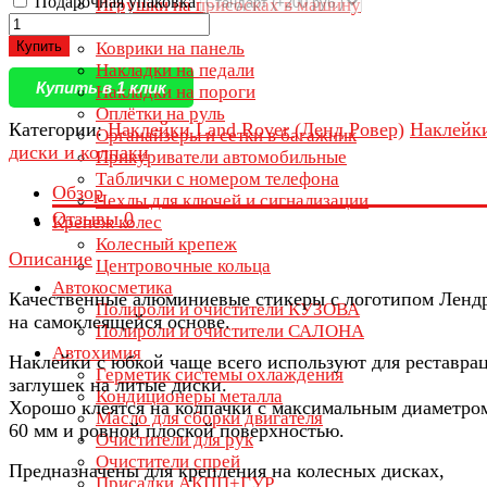
Подарочная упаковка
Игрушки на присосках в машину
Ключницы
Купить
Коврики на панель
Накладки на педали
Купить в 1 клик
Накладки на пороги
Оплётки на руль
Категории:
Наклейки Land Rover (Ленд Ровер)
Наклейк
Органайзеры и сетки в багажник
диски и колпаки
Прикуриватели автомобильные
Таблички с номером телефона
Обзор
Чехлы для ключей и сигнализации
Отзывы
0
Крепеж колес
Колесный крепеж
Описание
Центровочные кольца
Автокосметика
Качественные алюминиевые стикеры с логотипом Ленд
Полироли и очистители КУЗОВА
на самоклеящейся основе.
Полироли и очистители САЛОНА
Автохимия
Наклейки с юбкой чаще всего используют для реставра
Герметик системы охлаждения
заглушек на литые диски.
Кондиционеры металла
Хорошо клеятся на колпачки с максимальным диаметром
Масло для сборки двигателя
60 мм и ровной плоской поверхностью.
Очистители для рук
Очистители спрей
Предназначены для крепления на колесных дисках,
Присадки АКПП+ГУР