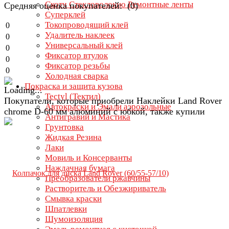
Скотч Стекловолокно Ремонтные ленты
Средняя оценка покупателей: (0)
Суперклей
Токопроводящий клей
0
Удалитель наклеек
0
Универсальный клей
0
Фиксатор втулок
0
Фиксатор резьбы
0
Холодная сварка
Покраска и защита кузова
Tectyl (Тектил)
Покупатели, которые приобрели Наклейки Land Rover
Автокраски и Эмали аэрозольные
chrome D-60 мм алюминий с юбкой, также купили
Антигравий и Мастика
Грунтовка
Жидкая Резина
Лаки
Мовиль и Консерванты
Наждачная бумага
Преобразователи ржавчины
Растворитель и Обезжириватель
Смывка краски
Шпатлевки
Шумоизоляция