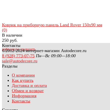
Коврик на приборную панель Land Rover 150х90 мм
(0)
В наличии
250 руб.
Контакты
избранное
сравнить
©2012-2024 интернет-магазин Autodecore.ru
8 (928) 773-07-75
Пн—Вс 09:00—18:00
sale@autodecore.ru
Разделы
О компании
Как купить
Доставка и оплата
Обмен и возврат
Информация
Контакты
Соцсети