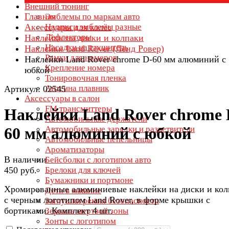
Внешний тюнинг
Главная
Эмблемы по маркам авто
Аксессуары для колёс
Надписи эмблемы разные
Дефлекторы
Наклейки на диски и колпаки
Насадки на глушитель
Наклейки Land Rover (Ленд Ровер)
Рамки для номеров
Наклейки Land Rover chrome D-60 мм алюминий с
Крепление номера
юбкой
Тонировочная пленка
Антенна плавник
Артикул: 02545
Аксессуары в салон
FM трансмиттеры
Наклейки Land Rover chrome 
Автомобильные держатели
Автомобильные зарядки и разветвители
60 мм алюминий с юбкой
Автомобильные пепельницы
Ароматизаторы
В наличии
Бейсболки с логотипом авто
450 руб.
Брелоки для ключей
Бумажники и портмоне
Хромированные алюминиевые наклейки на диски и кол
Дети в машине
с черным логотипом Land Rover, в форме крышки с
Заглушки ремня безопасности
бортиками. Комплект 4 шт.
Зеркала мертвой зоны
Зонты с логотипом