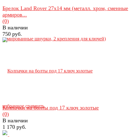
Брелок Land Rover 27х14 мм (металл. хром, сменные
армиров...
(0)
В наличии
750 руб.
избранное
сравнить
Колпачки на болты под 17 ключ золотые
(0)
В наличии
1 170 руб.