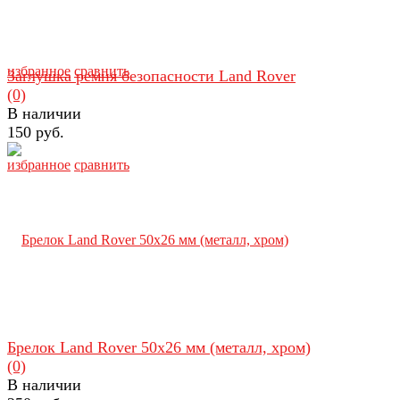
избранное
сравнить
Заглушка ремня безопасности Land Rover
(0)
В наличии
150 руб.
избранное
сравнить
Брелок Land Rover 50х26 мм (металл, хром)
(0)
В наличии