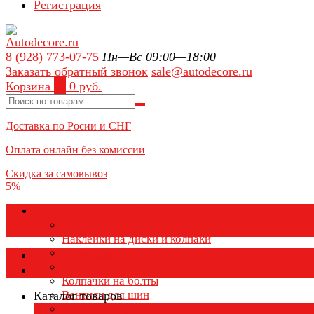
Регистрация
8 (928) 773-07-75
Пн—Вс 09:00—18:00
Заказать обратный звонок
sale@autodecore.ru
Корзина
0
0 руб.
Доставка по Росии и СНГ
Оплата онлайн без комиссии
Скидка за самовывоз
5%
Аксессуары для колёс
Колпачки на диски
Наклейки на диски и колпаки
Колпаки на колеса
Каталог товаров
Колпачки на ниппель
Колпачки на болты
Вентили для шин
Каталог товаров
Заглушки ступицы
×