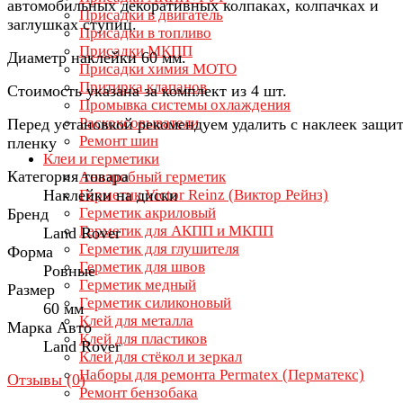
автомобильных декоративных колпаках, колпачках и
Присадки в двигатель
заглушках ступиц.
Присадки в топливо
Присадки МКПП
Диаметр наклейки 60 мм.
Присадки химия МОТО
Притирка клапанов
Стоимость указана за комплект из 4 шт.
Промывка системы охлаждения
Раскоксовыватели
Перед установкой рекомендуем удалить с наклеек защи
Ремонт шин
пленку
Клеи и герметики
Категория товара
Анаэробный герметик
Наклейки на диски
Герметик Victor Reinz (Виктор Рейнз)
Герметик акриловый
Бренд
Герметик для АКПП и МКПП
Land Rover
Герметик для глушителя
Форма
Герметик для швов
Ровные
Герметик медный
Размер
Герметик силиконовый
60 мм
Клей для металла
Марка Авто
Клей для пластиков
Land Rover
Клей для стёкол и зеркал
Наборы для ремонта Permatex (Перматекс)
Отзывы (
0
)
Ремонт бензобака