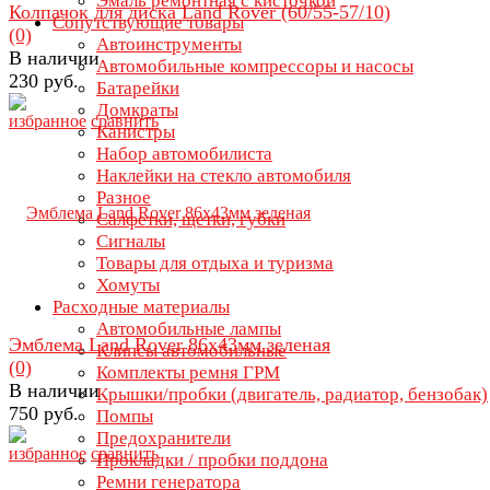
Эмаль ремонтная с кисточкой
Колпачок для диска Land Rover (60/55-57/10)
Сопутствующие товары
(0)
Автоинструменты
В наличии
Автомобильные компрессоры и насосы
230 руб.
Батарейки
Домкраты
избранное
сравнить
Канистры
Набор автомобилиста
Наклейки на стекло автомобиля
Разное
Салфетки, щетки, губки
Сигналы
Товары для отдыха и туризма
Хомуты
Расходные материалы
Автомобильные лампы
Эмблема Land Rover 86х43мм зеленая
Клипсы автомобильные
(0)
Комплекты ремня ГРМ
В наличии
Крышки/пробки (двигатель, радиатор, бензобак)
750 руб.
Помпы
Предохранители
избранное
сравнить
Прокладки / пробки поддона
Ремни генератора