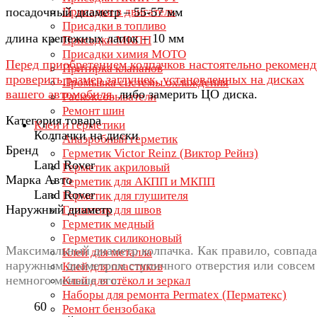
посадочный диаметр – 55-57 мм
Присадки в двигатель
Присадки в топливо
длина крепежных лапок – 10 мм
Присадки МКПП
Присадки химия МОТО
Перед приобретением колпачков настоятельно рекомен
Притирка клапанов
проверить размер заглушек, установленных на дисках
Промывка системы охлаждения
вашего автомобиля,
либо замерить ЦО диска.
Раскоксовыватели
Ремонт шин
Категория товара
Клеи и герметики
Колпачки на диски
Анаэробный герметик
Бренд
Герметик Victor Reinz (Виктор Рейнз)
Land Rover
Герметик акриловый
Марка Авто
Герметик для АКПП и МКПП
Land Rover
Герметик для глушителя
Наружный диаметр
Герметик для швов
Герметик медный
Герметик силиконовый
Максимальный диаметр колпачка. Как правило, совпада
Клей для металла
наружным диаметром ступичного отверстия или совсем
Клей для пластиков
немного меньше его.
Клей для стёкол и зеркал
Наборы для ремонта Permatex (Перматекс)
60
Ремонт бензобака