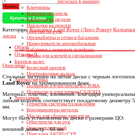
Игрушки на присосках в машину
Купить
Ключницы
Коврики на панель
Купить в 1 клик
Накладки на педали
Накладки на пороги
Категории:
Колпачки Land Rover (Ленд Ровер)
Колпачки
Оплётки на руль
диски
Органайзеры и сетки в багажник
Прикуриватели автомобильные
Обзор
Таблички с номером телефона
Отзывы
0
Чехлы для ключей и сигнализации
Крепеж колес
Описание
Колесный крепеж
Центровочные кольца
Стильные заглушки на литые диски с черным логотипо
Автокосметика
Land Rover
на хромированном фоне.
Полироли и очистители КУЗОВА
Полироли и очистители САЛОНА
Материал: пластик, алюминий. Благодаря универсальн
Автохимия
лапкам колпачок соответствует посадочному диаметру 5
Герметик системы охлаждения
мм.
Кондиционеры металла
Масло для сборки двигателя
Могут быть установлены на диски с размерами ЦО:
Очистители для рук
Очистители спрей
внешний диаметр – 60 мм
Присадки АКПП+ГУР