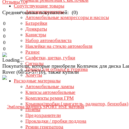
Эмаль ремонтная с кисточкой
Отзывы (
0
)
Сопутствующие товары
Автоинструменты
Средняя оценка покупателей: (0)
Автомобильные компрессоры и насосы
Батарейки
0
Домкраты
0
Канистры
0
Набор автомобилиста
0
Наклейки на стекло автомобиля
0
Разное
Салфетки, щетки, губки
Сигналы
Покупатели, которые приобрели Колпачок для диска La
Товары для отдыха и туризма
Rover (60/55-57/10), также купили
Хомуты
Расходные материалы
Автомобильные лампы
Клипсы автомобильные
Комплекты ремня ГРМ
Крышки/пробки (двигатель, радиатор, бензобак)
Помпы
Предохранители
Прокладки / пробки поддона
Ремни генератора