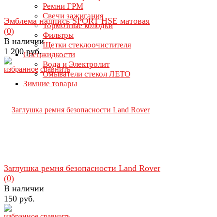
Ремни ГРМ
Свечи зажигания
Эмблема надпись SPORT HSE матовая
Тормозные колодки
(0)
Фильтры
В наличии
Щетки стеклоочистителя
1 200 руб.
Спецжидкости
Вода и Электролит
избранное
сравнить
Омыватели стекол ЛЕТО
Зимние товары
Заглушка ремня безопасности Land Rover
(0)
В наличии
150 руб.
избранное
сравнить