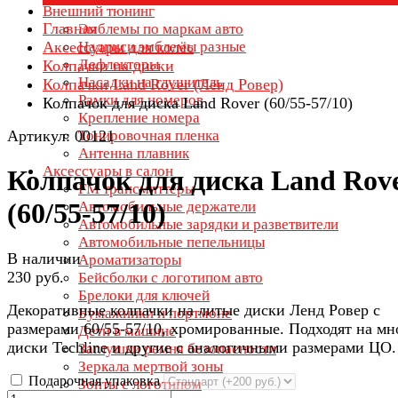
Внешний тюнинг
Главная
Эмблемы по маркам авто
Аксессуары для колёс
Надписи эмблемы разные
Дефлекторы
Колпачки на диски
Насадки на глушитель
Колпачки Land Rover (Ленд Ровер)
Рамки для номеров
Колпачок для диска Land Rover (60/55-57/10)
Крепление номера
Артикул: 00121
Тонировочная пленка
Антенна плавник
Аксессуары в салон
Колпачок для диска Land Rov
FM трансмиттеры
(60/55-57/10)
Автомобильные держатели
Автомобильные зарядки и разветвители
Автомобильные пепельницы
В наличии
Ароматизаторы
230 руб.
Бейсболки с логотипом авто
Брелоки для ключей
Декоративные колпачки на литые диски Ленд Ровер с
Бумажники и портмоне
размерами 60/55-57/10, хромированные. Подходят на мн
Дети в машине
диски Techline и другие с аналогичными размерами ЦО.
Заглушки ремня безопасности
Зеркала мертвой зоны
Подарочная упаковка
Зонты с логотипом