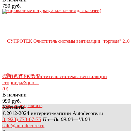
750 руб.
избранное
сравнить
СУПРОТЕК Очиститель системы вентиляции
"торпеда&quo...
(0)
В наличии
990 руб.
избранное
сравнить
Контакты
©2012-2024 интернет-магазин Autodecore.ru
8 (928) 773-07-75
Пн—Вс 09:00—18:00
sale@autodecore.ru