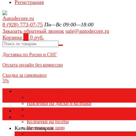
Регистрация
8 (928) 773-07-75
Пн—Вс 09:00—18:00
Заказать обратный звонок
sale@autodecore.ru
Корзина
0
0 руб.
Доставка по Росии и СНГ
Оплата онлайн без комиссии
Скидка за самовывоз
5%
Аксессуары для колёс
Колпачки на диски
Наклейки на диски и колпаки
Колпаки на колеса
Каталог товаров
Колпачки на ниппель
Колпачки на болты
Вентили для шин
Каталог товаров
Заглушки ступицы
×