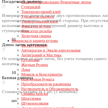
Посадочный диаметр
Скотч Стекловолокно Ремонтные ленты
Суперклей
Токопроводящий клей
Измеряется по ровной части двух противоположных ла
Удалитель наклеек
крепления колпачка, с внешней стороны. При отсутств
Универсальный клей
колпачков измеряется внутренний диаметр выточки в
Фиксатор втулок
ступице диска
Фиксатор резьбы
Холодная сварка
55
Покраска и защита кузова
Длина лапок крепления
Tectyl (Тектил)
Автокраски и Эмали аэрозольные
Антигравий и Мастика
От основания до края лапок, без учета толщины самого
Грунтовка
колпачка.
Жидкая Резина
Лаки
10
Мовиль и Консерванты
Базовая единица
Наждачная бумага
Преобразователи ржавчины
Растворитель и Обезжириватель
Стоимость указана за 1 шт. (1 колпачок)
Смывка краски
Шпатлевки
шт.
Шумоизоляция