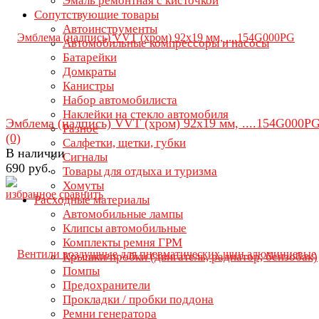
Эмаль ремонтная с кисточкой
Сопутствующие товары
Автоинструменты
Автомобильные компрессоры и насосы
Батарейки
Домкраты
Канистры
Набор автомобилиста
Наклейки на стекло автомобиля
Эмблема (надпись) VVT (хром) 92х19 мм, ....154G000P
Разное
(0)
Салфетки, щетки, губки
В наличии
Сигналы
690 руб.
Товары для отдыха и туризма
Хомуты
избранное
сравнить
Расходные материалы
Автомобильные лампы
Клипсы автомобильные
Комплекты ремня ГРМ
Крышки/пробки (двигатель, радиатор, бензобак)
Помпы
Предохранители
Прокладки / пробки поддона
Ремни генератора