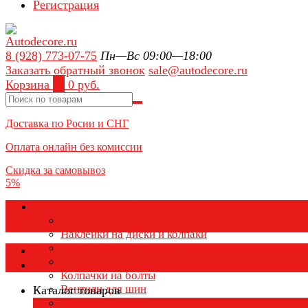
Регистрация
8 (928) 773-07-75
Пн—Вс 09:00—18:00
Заказать обратный звонок
sale@autodecore.ru
Корзина
0
0 руб.
Доставка по Росии и СНГ
Оплата онлайн без комиссии
Скидка за самовывоз
5%
Аксессуары для колёс
Колпачки на диски
Наклейки на диски и колпаки
Колпаки на колеса
Каталог товаров
Колпачки на ниппель
Колпачки на болты
Вентили для шин
Каталог товаров
Заглушки ступицы
×