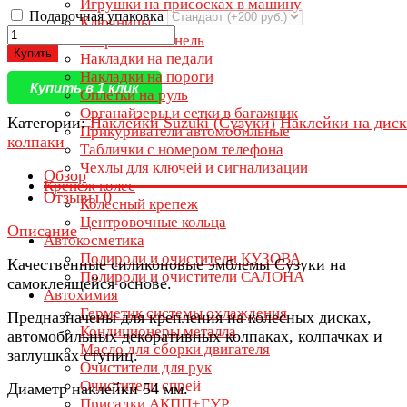
Игрушки на присосках в машину
Подарочная упаковка
Ключницы
Коврики на панель
Купить
Накладки на педали
Накладки на пороги
Купить в 1 клик
Оплётки на руль
Органайзеры и сетки в багажник
Категории:
Наклейки Suzuki (Сузуки)
Наклейки на диск
Прикуриватели автомобильные
колпаки
Таблички с номером телефона
Чехлы для ключей и сигнализации
Обзор
Крепеж колес
Отзывы
0
Колесный крепеж
Центровочные кольца
Описание
Автокосметика
Полироли и очистители КУЗОВА
Качественные силиконовые эмблемы Сузуки на
Полироли и очистители САЛОНА
самоклеящейся основе.
Автохимия
Герметик системы охлаждения
Предназначены для крепления на колесных дисках,
Кондиционеры металла
автомобильных декоративных колпаках, колпачках и
Масло для сборки двигателя
заглушках ступиц.
Очистители для рук
Очистители спрей
Диаметр наклейки 54 мм.
Присадки АКПП+ГУР