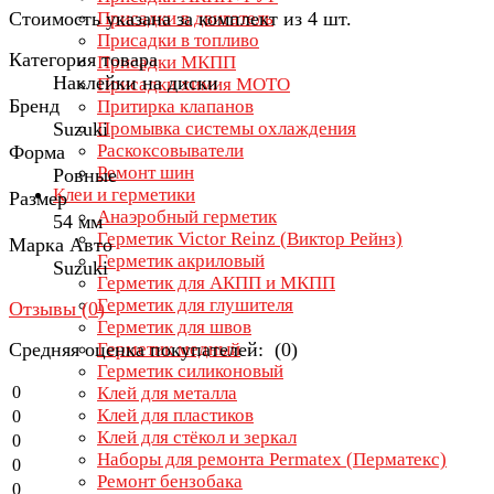
Стоимость указана за комплект из 4 шт.
Присадки в двигатель
Присадки в топливо
Категория товара
Присадки МКПП
Наклейки на диски
Присадки химия МОТО
Бренд
Притирка клапанов
Suzuki
Промывка системы охлаждения
Раскоксовыватели
Форма
Ремонт шин
Ровные
Клеи и герметики
Размер
Анаэробный герметик
54 мм
Герметик Victor Reinz (Виктор Рейнз)
Марка Авто
Герметик акриловый
Suzuki
Герметик для АКПП и МКПП
Герметик для глушителя
Отзывы (
0
)
Герметик для швов
Средняя оценка покупателей: (0)
Герметик медный
Герметик силиконовый
0
Клей для металла
Клей для пластиков
0
Клей для стёкол и зеркал
0
Наборы для ремонта Permatex (Перматекс)
0
Ремонт бензобака
0