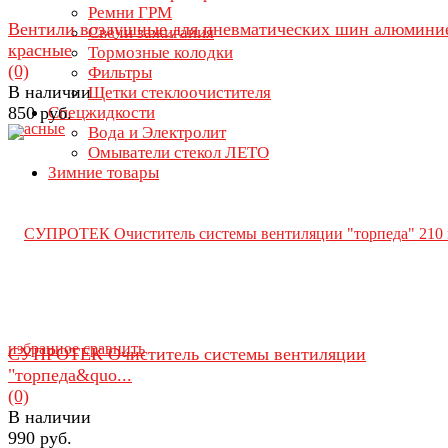
Ремни ГРМ
Вентили воздушные для пневматических шин алюмини
Свечи зажигания
красные
Тормозные колодки
(0)
Фильтры
В наличии
Щетки стеклоочистителя
850 руб.
Спецжидкости
Вода и Электролит
Омыватели стекол ЛЕТО
Зимние товары
избранное
сравнить
СУПРОТЕК Очиститель системы вентиляции
"торпеда&quo...
(0)
В наличии
990 руб.