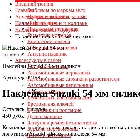
Внешний тюнинг
Главная
Эмблемы по маркам авто
Аксессуары для колёс
Надписи эмблемы разные
Дефлекторы
Наклейки на диски и колпаки
Насадки на глушитель
Наклейки Suzuki (Сузуки)
Рамки для номеров
Наклейки Suzuki 54 мм силикон
Крепление номера
Тонировочная пленка
Антенна плавник
Аксессуары в салон
Наклейки Suzuki 54 мм силикон
FM трансмиттеры
Автомобильные держатели
Артикул: 02158
Автомобильные зарядки и разветвители
Автомобильные пепельницы
Наклейки Suzuki 54 мм силик
Ароматизаторы
Бейсболки с логотипом авто
Брелоки для ключей
Осталась 1 штука
Бумажники и портмоне
450 руб.
Дети в машине
Заглушки ремня безопасности
Комплект силиконовых наклеек на диски и колпаки кол
Зеркала мертвой зоны
логотипом Suzuki. Диаметр наклеек 54 мм.
Зонты с логотипом